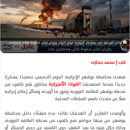
ر
ي
د
ا
إ
ل
غارات أميركية قرب بوشهر النووية ترفع التوتر وإيران تعلن سقوط قتلى ومصابين
ك
جدد
ت
ر
كتب | محمد حجازى
و
ن
شهدت محافظة بوشهر الإيرانية، اليوم الخميس، تصعيدًا عسكريًا
ي
جديدًا بعدما استهدفت
القوات الأميركية
مناطق تقع بالقرب من
ا
محطة بوشهر للطاقة النووية، وفق ما أوردته وسائل إعلام إيرانية
نقلًا عن متحدث باسم السلطات المحلية.
وأوضحت التقارير أن الهجمات طالت عدة منشآت داخل محافظة
بوشهر، من بينها مواقع تقع بالقرب من محطة الطاقة النووية،
وذلك خلال فترة ما بعد الظهر، دون الكشف عن حجم الخسائر أو