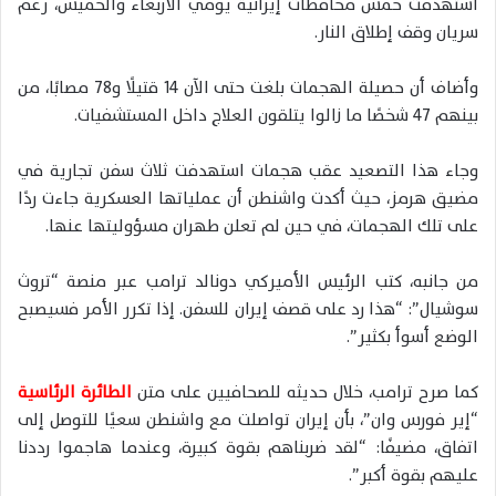
استهدفت خمس محافظات إيرانية يومي الأربعاء والخميس، رغم
سريان وقف إطلاق النار.
وأضاف أن حصيلة الهجمات بلغت حتى الآن 14 قتيلًا و78 مصابًا، من
بينهم 47 شخصًا ما زالوا يتلقون العلاج داخل المستشفيات.
وجاء هذا التصعيد عقب هجمات استهدفت ثلاث سفن تجارية في
مضيق هرمز، حيث أكدت واشنطن أن عملياتها العسكرية جاءت ردًا
على تلك الهجمات، في حين لم تعلن طهران مسؤوليتها عنها.
من جانبه، كتب الرئيس الأميركي دونالد ترامب عبر منصة “تروث
سوشيال”: “هذا رد على قصف إيران للسفن. إذا تكرر الأمر فسيصبح
الوضع أسوأ بكثير”.
كما صرح ترامب، خلال حديثه للصحافيين على متن
الطائرة الرئاسية
“إير فورس وان”، بأن إيران تواصلت مع واشنطن سعيًا للتوصل إلى
اتفاق، مضيفًا: “لقد ضربناهم بقوة كبيرة، وعندما هاجموا رددنا
عليهم بقوة أكبر”.