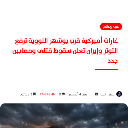
عرب وعالم
غارات أميركية قرب بوشهر النووية ترفع
التوتر وإيران تعلن سقوط قتلى ومصابين
جدد
حسن النجار
أ
منذ 4 أسابيع
0
17٬696
2 دقائق
ر
س
ل
ب