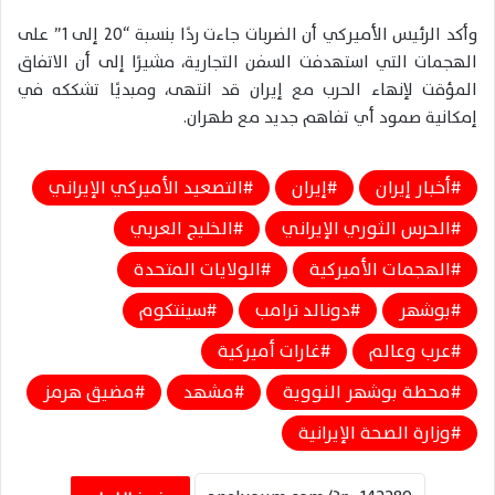
وأكد الرئيس الأميركي أن الضربات جاءت ردًا بنسبة “20 إلى 1” على
الهجمات التي استهدفت السفن التجارية، مشيرًا إلى أن الاتفاق
المؤقت لإنهاء الحرب مع إيران قد انتهى، ومبديًا تشككه في
إمكانية صمود أي تفاهم جديد مع طهران.
أخبار إيران
إيران
التصعيد الأميركي الإيراني
الحرس الثوري الإيراني
الخليج العربي
الهجمات الأميركية
الولايات المتحدة
بوشهر
دونالد ترامب
سينتكوم
عرب وعالم
غارات أميركية
محطة بوشهر النووية
مشهد
مضيق هرمز
وزارة الصحة الإيرانية