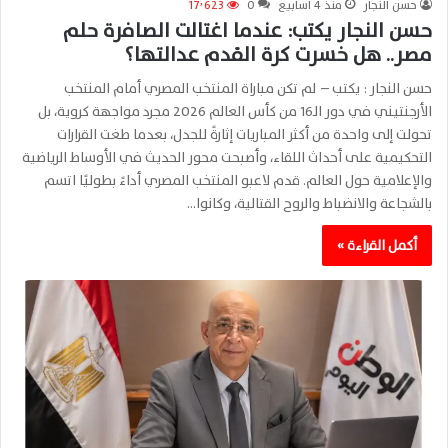
حسن النجار
منذ 4 أسابيع
0
17٬623
حسن النجار يكتب: عندما اغتالت الصافرة حلم
مصر.. هل خسرت كرة القدم عدالتها؟
حسن النجار : يكتب – لم تكن مباراة المنتخب المصري أمام المنتخب
الأرجنتيني في دور الـ16 من كأس العالم 2026 مجرد مواجهة كروية، بل
تحولت إلى واحدة من أكثر المباريات إثارةً للجدل، بعدما طغت القرارات
التحكيمية على أحداث اللقاء، وأصبحت محور الحديث في الأوساط الرياضية
والإعلامية حول العالم. قدم لاعبو المنتخب المصري أداءً بطوليًا اتسم
بالشجاعة والانضباط والروح القتالية، وكانوا…
أكمل القراءة »