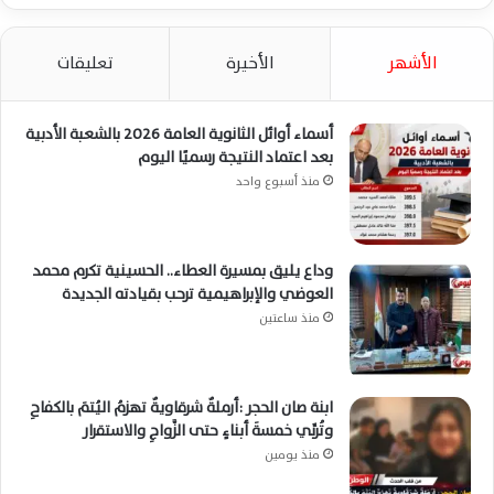
الأشهر
الأخيرة
تعليقات
أسماء أوائل الثانوية العامة 2026 بالشعبة الأدبية
بعد اعتماد النتيجة رسميًا اليوم
منذ أسبوع واحد
وداع يليق بمسيرة العطاء.. الحسينية تكرم محمد
العوضي والإبراهيمية ترحب بقيادته الجديدة
منذ ساعتين
ابنة صان الحجر :أرملةٌ شرقاويةٌ تهزمُ اليُتمَ بالكفاحِ
وتُربِّي خمسةَ أبناءٍ حتى الزَّواجِ والاستقرار
منذ يومين