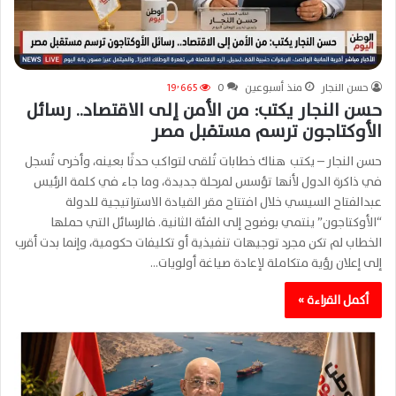
حسن النجار
منذ أسبوعين
0
19٬665
حسن النجار يكتب: من الأمن إلى الاقتصاد.. رسائل
الأوكتاجون ترسم مستقبل مصر
حسن النجار – يكتب هناك خطابات تُلقى لتواكب حدثًا بعينه، وأخرى تُسجل
في ذاكرة الدول لأنها تؤسس لمرحلة جديدة، وما جاء في كلمة الرئيس
عبدالفتاح السيسي خلال افتتاح مقر القيادة الاستراتيجية للدولة
“الأوكتاجون” ينتمي بوضوح إلى الفئة الثانية. فالرسائل التي حملها
الخطاب لم تكن مجرد توجيهات تنفيذية أو تكليفات حكومية، وإنما بدت أقرب
إلى إعلان رؤية متكاملة لإعادة صياغة أولويات…
أكمل القراءة »