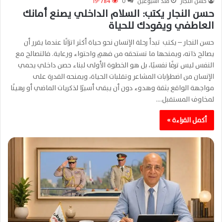
حسن النجار
منذ أسبوعين
0
19٬784
حسن النجار يكتب: السلام الداخلي يصنع أمانك
العاطفي ويقودك للحياة
حسن النجار – يكتب تبدأ رحلة الإنسان نحو حياة أكثر اتزانًا عندما يقرر أن
يصالح ذاته، ويمنحها ما تستحقه من فهمٍ واحتواء ورعاية. فالتصالح مع
النفس ليس ترفًا نفسيًا، بل هو الخطوة الأولى لبناء حصن داخلي يحمي
الإنسان من اضطرابات المشاعر وتقلبات الحياة، ويمنحه القدرة على
مواجهة الواقع بثقة وهدوء دون أن يبقى أسيرًا لذكريات الماضي أو رهينًا
لمخاوف المستقبل.…
أكمل القراءة »