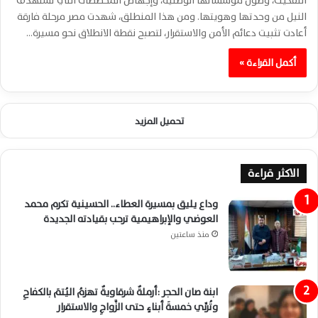
التفكيك، وصون مؤسساتها الوطنية، وإجهاض المخططات التي تستهدف
النيل من وحدتها وهويتها. ومن هذا المنطلق، شهدت مصر مرحلة فارقة
أعادت تثبيت دعائم الأمن والاستقرار، لتصبح نقطة الانطلاق نحو مسيرة…
أكمل القراءة »
تحميل المزيد
الاكثر قراءة
وداع يليق بمسيرة العطاء.. الحسينية تكرم محمد
العوضي والإبراهيمية ترحب بقيادته الجديدة
منذ ساعتين
ابنة صان الحجر :أرملةٌ شرقاويةٌ تهزمُ اليُتمَ بالكفاحِ
وتُربِّي خمسةَ أبناءٍ حتى الزَّواجِ والاستقرار