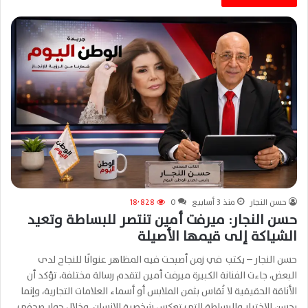
حسن النجار
منذ 3 أسابيع
0
18٬828
حسن النجار: ميرفت أمين تنتصر للبساطة وتعيد
الشياكة إلى قيمها الأصيلة
حسن النجار – يكتب في زمن أصبحت فيه المظاهر عنوانًا للنجاح لدى
البعض، جاءت الفنانة الكبيرة ميرفت أمين لتقدم رسالة مختلفة، تؤكد أن
الأناقة الحقيقية لا تُقاس بثمن الملابس أو أسماء العلامات التجارية، وإنما
بحسن الاختيار والبساطة التي تعكس شخصية الإنسان. وخلال حوار صحفي