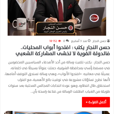
حسن النجار
منذ 3 أسابيع
0
18٬152
حسن النجار يكتب : افتحوا أبواب المحليات..
فالدولة القوية لا تخشى المشاركة الشعبي
حسن النجار : يكتب تلقيت رسالة من أحد الأصدقاء السياسيين المخضرمين
في مسقط رأسي بمحافظة الشرقية، حملت عنوانًا بسيطًا في كلماته،
عميقًا في معانيه: «افتحوا الأبواب»، وهي رسالة تستحق التوقف أمامها،
لأنها تطرح تساؤلات مشروعة في توقيت بالغ الأهمية، مع اقتراب
استحقاق طال انتظاره، وهو عودة انتخابات المجالس المحلية بعد سنوات
طويلة من الغياب. انطلقت الرسالة من قناعة راسخة بأن…
أكمل القراءة »