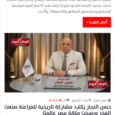
حديث، قدمت النجمة القديرة نموذجًا راقيًا يعيد الاعتبار لقيم افتقدها
المجتمع وسط سباق المظاهر والاستهلاك. وأكدت…
أكمل القراءة »
حسن النجار
منذ 3 أسابيع
0
18٬428
حسن النجار يكتب: مشاركة تاريخية للفراعنة صنعت
الفخر ورسخت مكانة مصر عالميًا