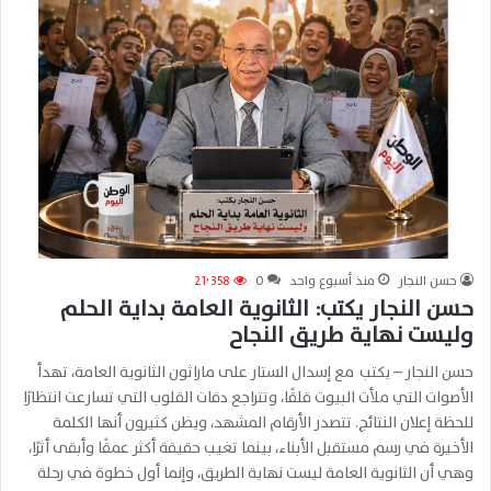
حسن النجار
منذ أسبوع واحد
0
21٬358
حسن النجار يكتب: الثانوية العامة بداية الحلم
وليست نهاية طريق النجاح
حسن النجار – يكتب مع إسدال الستار على ماراثون الثانوية العامة، تهدأ
الأصوات التي ملأت البيوت قلقًا، وتتراجع دقات القلوب التي تسارعت انتظارًا
للحظة إعلان النتائج. تتصدر الأرقام المشهد، ويظن كثيرون أنها الكلمة
الأخيرة في رسم مستقبل الأبناء، بينما تغيب حقيقة أكثر عمقًا وأبقى أثرًا،
وهي أن الثانوية العامة ليست نهاية الطريق، وإنما أول خطوة في رحلة