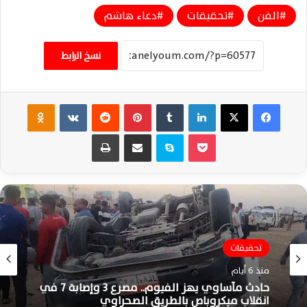
الفن
تحقيقات
دعاء هاشم
نسخ الرابط
فيسبوك
‫X
لينكدإن
‏Tumblr
بينتيريست
‏Reddit
‏VKontakte
Odnoklassniki
‫Pocket
سكايب
مشاركة عبر البريد
طباعة
تحقيقات
منذ 6 أيام
حادث مأساوي يهز الفيوم.. مصرع 3 وإصابة 7 في
انقلاب ميكروباص بالطريق الصحراوي