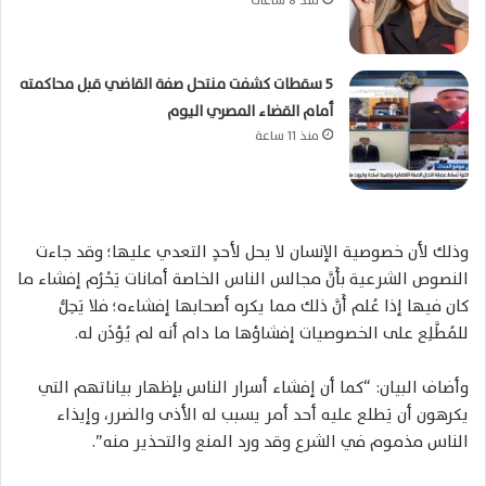
5 سقطات كشفت منتحل صفة القاضي قبل محاكمته
أمام القضاء المصري اليوم
منذ 11 ساعة
وذلك لأن خصوصية الإنسان لا يحل لأحدٍ التعدي عليها؛ وقد جاءت
النصوص الشرعية بأَنَّ مجالس الناس الخاصة أمانات يَحْرُم إفشاء ما
كان فيها إذا عُلم أَنَّ ذلك مما يكره أصحابها إفشاءه؛ فلا يَحِلُّ
للمُطَّلِع على الخصوصيات إفشاؤها ما دام أنه لم يُؤذَن له.
وأضاف البيان: “كما أن إفشاء أسرار الناس بإظهار بياناتهم التي
يكرهون أن يَطلع عليه أحد أمر يسبب له الأذى والضرر، وإيذاء
الناس مذموم في الشرع وقد ورد المنع والتحذير منه”.