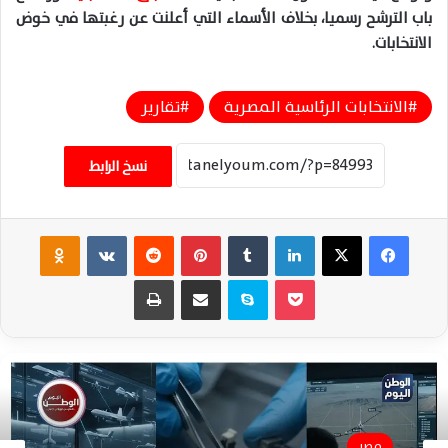
باب الترشح رسميا، بخلاف الأسماء التي أعلنت عن رغبتها في خوض
الانتخابات.
الانتخابات الرئاسية المصرية
تقارير
نسخ الرابط
فيسبوك
‫X
لينكدإن
‏Tumblr
بينتيريست
‏Reddit
‏VKontakte
Odnoklassniki
‫Pocket
سكايب
مشاركة عبر البريد
طباعة
مصر