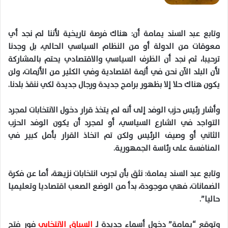
وتابع عبد السند يمامة أن: هناك فرصة تاريخية لأننا لم نجد أي
معوقات من الدولة أو من النظام السياسي الحالي، بل وجدنا
ترحيبا، ثم نجد أن الظرف السياسي والاقتصادي يحتم بالمشاركة
لأن البلد الآن نحن في أزمة اقتصادية وفي الكثير من الأزمات، ولن
يكون هناك حلا إلا بظهور برامج جديدة ورجال جديدة لكي ننقذ بلدنا.
وأشار رئيس حزب الوفد إلى أنه لم يتخذ قرار دخول الانتخابات لمجرد
التواجد في الشارع السياسي، أو لمجرد أن يكون الوفد الحزب
الثاني أو وصيف الرئيس ولكن تم اتخاذ القرار بأمل كبير في
المنافسة على رئاسة الجمهورية.
وتابع عبد السند يمامة: نثق بأن تجرى انتخابات نزيهة، أما عن فكرة
الضمانات، فهي موجودة، بدأ من الوضع الصعب اقتصاديا وتعليميا
حاليا”.
وتوقع “يمامة” دخول أسماء جديدة لـ
السباق الانتخابي
فور فتح