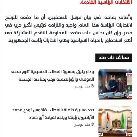
الانتخابات الرئاسية القادمة
.
وأضاف يمامة، في بيان مرسل للصحفيين، أن ما دفعه للترشح
لانتخابات الرئاسة هذا العام واجبه والتزامه كرئيس لأكبر حزب في
مصر، وإن كان يجلس على مقعد المعارضة، التقدم للمشاركة في
أهم استحقاق بالحياة السياسية وهي انتخابات رئاسة الجمهورية.
مقالات ذات صلة
وداع يليق بمسيرة العطاء.. الحسينية تكرم محمد
العوضي والإبراهيمية ترحب بقيادته الجديدة
منذ يومين
بعد مسيرة حافلة بالعطاء.. فاقوس تودع محمد
الأباصيري رئيسًا ويتجه لقيادة أبو حماد
منذ يومين