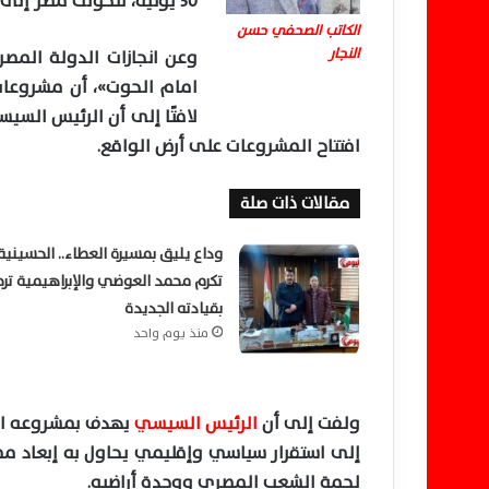
٣٠ يونية، لتحولت مصر إلى مصير يشبه العراق والشام.
الكاتب الصحفي حسن
النجار
وعن انجازات الدولة الم
امام الحوت»، أن مشروعات
لافتًا إلى أن الرئيس الس
افتتاح المشروعات على أرض الواقع.
مقالات ذات صلة
وداع يليق بمسيرة العطاء.. الحسينية
تكرم محمد العوضي والإبراهيمية تر
بقيادته الجديدة
منذ يوم واحد
ولفت إلى أن
الرئيس السيسي
يهدف بمشروعه الا
إلى استقرار سياسي وإقليمي يحاول به إبعاد مص
لحمة الشعب المصري ووحدة أراضيه.