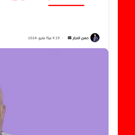
حسن النجار
أ
9:29 م15 مايو، 2024
ر
س
ل
ب
ر
ي
د
ا
إ
ل
ك
ت
ر