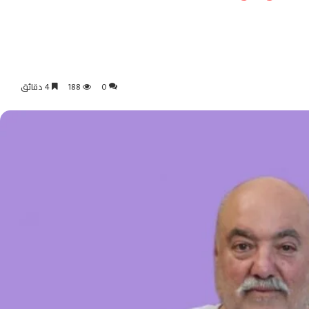
0
188
4 دقائق