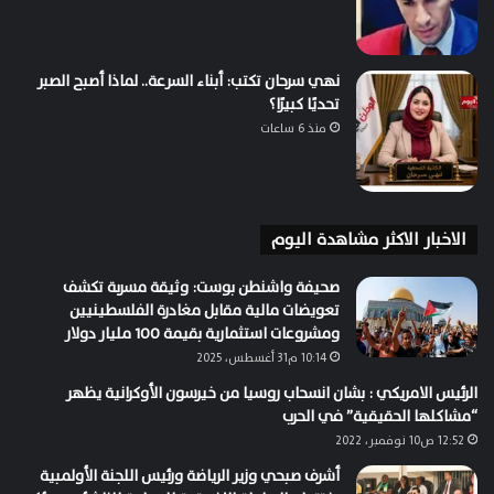
نهي سرحان تكتب: أبناء السرعة.. لماذا أصبح الصبر
تحديًا كبيرًا؟
منذ 6 ساعات
الاخبار الاكثر مشاهدة اليوم
صحيفة واشنطن بوست: وثيقة مسربة تكشف
تعويضات مالية مقابل مغادرة الفلسطينيين
ومشروعات استثمارية بقيمة 100 مليار دولار
10:14 م31 أغسطس، 2025
الرئيس الامريكي : بشان انسحاب روسيا من خيرسون الأوكرانية يظهر
“مشاكلها الحقيقية” في الحرب
12:52 ص10 نوفمبر، 2022
أشرف صبحي وزير الرياضة ورئيس اللجنة الأولمبية