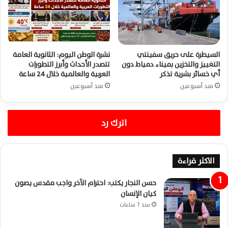
السيطرة على حريق سفينتي
نشرة الوطن اليوم: الثانوية العامة
التغييز والتخزين بميناء دمياط دون
تتصدر الأحداث وأبرز التطورات
أي خسائر بشرية تذكر
العربية والعالمية خلال 24 ساعة
منذ أسبوعين
منذ أسبوعين
اترك رد
الاكثر قراءة
حسن النجار يكتب: احترام الآخر واجب مقدس يصون
كيان الإنسان
منذ 7 ساعات