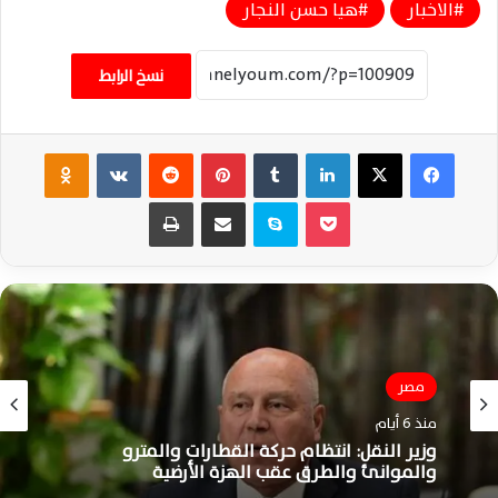
الاخبار
هيا حسن النجار
نسخ الرابط
فيسبوك
‫X
لينكدإن
‏Tumblr
بينتيريست
‏Reddit
‏VKontakte
Odnoklassniki
‫Pocket
سكايب
مشاركة عبر البريد
طباعة
الأخبار
مصر
منذ 6 أيام
منذ 6 أيام
مطار القاهرة يواصل التشغيل بكفاءة وانتظام