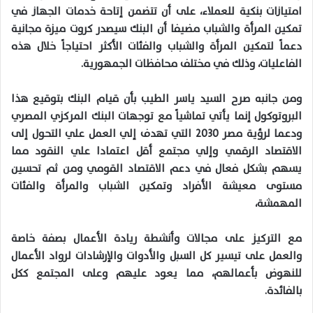
امتيازات بنكية للعملاء، على أن تتضمن إتاحة خدمات الجهاز في
تمكين المرأة والشباب مضيفا أن البنك سيصدر كروت ميزة مجانية
دعماً لتمكين المرأة والشباب والفئات الأكثر احتياجاً خلال هذه
الفاعليات، وذلك في مختلف محافظات الجمهورية.
ومن جانبه صرح السيد ياسر الطيب بأن قيام البنك بتوقيع هذا
البروتوكول إنما يأتي تماشياً مع توجهات البنك المركزي المصري
ودعما لرؤية مصر 2030 التي تهدف إلي العمل علي التحول إلى
الاقتصاد الرقمي وإلي مجتمع أقل اعتمادا علي النقود مما
يسهم بشكل فعال في دعم الاقتصاد القومي ومن ثم تحسين
مستوى معيشة الأفراد وتمكين الشباب والمرأة والفئات
المهمشة،
مع التركيز على مجالات وأنشطة ريادة الأعمال بصفة خاصة
والعمل على تيسير كل السبل والأدوات والإرشادات لرواد الأعمال
للنهوض بأعمالهم، مما يعود عليهم وعلى المجتمع ككل
بالفائدة.