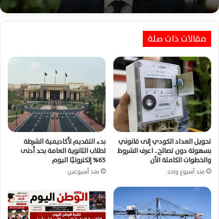
كامل رغم هزة أرضية شعر بها المواطنون
وزير النقل: انتظام حركة القطارات والمترو
مقالات ذات صلة
والموانئ والطرق عقب الهزة الأرضية
تحويل العداد الكودي إلى قانوني
بدء التقديم لأكاديمية الشرطة
بسهولة دون تصالح.. اعرف الشروط
لطلاب الثانوية العامة بحد أدنى
والخطوات الكاملة الآن
65% إلكترونيًا اليوم
منذ أسبوع واحد
منذ أسبوعين