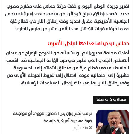
تقرير جريدة الوطن اليوم وافقت حركة حماس على مقترح مصري
جديد يقضي بإطلاق سراح 5 رهائن، من بينهم جندي إسرائيلي يحمل
الجنسية الأمريكية، مقابل تجديد وقف إطلاق النار في قطاع غزة
بعدما خرقته قوات الاحتلال في الثامن عشر من مارس الجاري.
حماس تبدي استعدادها لتبادل الأسرى
أفادت صحيفة «جيروزاليم بوست» أنه من المرجح الإفراج عن عيدان
ألكسندر، الجندي الذي تطوع في حرب الإبادة الجماعية ضد الشعب
الفلسطيني في قطاع غزة من منطلق انتمائه إلى الصهيونية،
مشيرةً إلى احتمالية عودة الاحتلال إلى شروط المرحلة الأولى من
وقف إطلاق النار، بما في ذلك إدخال المساعدات الإنسانية،
مقالات ذات صلة
ترامب يُخيّر إيران بين الاتفاق النووي أو مواجهة
ضربة عسكرية أمريكية حاسمة
منذ 4 أيام