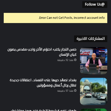
@Follow Us
Error Can not Get Posts, Incorrect account info.
المشاركات الاخيرة
حسن النجار يكتب: احترام الآخر واجب مقدس يصون
كيان الإنسان
منذ 32 دقيقة
بغداد تصعّد حربها على الفساد.. اعتقالات جديدة
تطال رجال أعمال ومسؤولين
منذ 57 دقيقة
طهران تضع 6 شروط لإعادة فتح هرمز وواشنطن