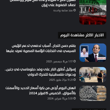
تصعّد الضغوط على إيران
منذ ساعة واحدة
الاخبار الاكثر مشاهدة اليوم
بقلم حسن النجار.. أسباب تدفعي لدعم الرئيس
السيسي فى انتخابات الرئاسة المصرية تعرف عليها
1:17 ص8 ديسمبر، 2023
إسرائيل تُطلق النار على وفد دبلوماسي في جنين..
ودعوات فلسطينية للتحرك الدولي
11:21 م21 مايو، 2025
انهض اليوم أرخص من بكرة أسعار الحديد والأسمنت
بالأسواق.. الخميس 15قبراير 2024
5:33 ص15 فبراير، 2024