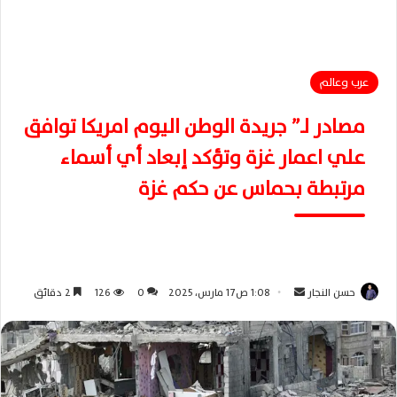
عرب وعالم
مصادر لـ” جريدة الوطن اليوم امريكا توافق
علي اعمار غزة وتؤكد إبعاد أي أسماء
مرتبطة بحماس عن حكم غزة
حسن النجار
أ
1:08 ص17 مارس، 2025
0
126
2 دقائق
ر
س
ل
ب