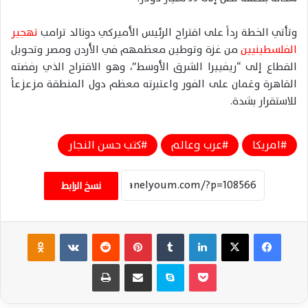
وتأتي الخطة رداً على اقتراح الرئيس الأميركي دونالد ترامب
تهجير
الفلسطينيين
من غزة وتوطين معظمهم في الأردن ومصر وتحويل
القطاع إلى “ريفييرا الشرق الأوسط”، وهو الاقتراح الذي رفضته
القاهرة وعَمان على الفور واعتبرته معظم دول المنطقة مزعزعاً
للاستقرار بشدة.
امريكا
عرب وعالم
كتب حسن النجار
نسخ الرابط
فيسبوك
‫X
لينكدإن
‏Tumblr
بينتيريست
‏Reddit
‏VKontakte
Odnoklassniki
‫Pocket
سكايب
مشاركة عبر البريد
طباعة