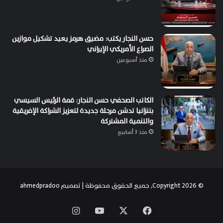
حسن النجار يكتب: مضيق هرمز يعيد تشكيل موازين
الصراع الأمريكي الإيراني
منذ أسبوعين
الكاتب الصحفي حسن النجار: قمة الرئيس السيسي
بتنزانيا تدشن مرحلة جديدة لتعزيز الشراكة الإفريقية
والتنمية المشتركة
منذ 3 أسابيع
© Copyright 2026, جميع الحقوق محفوظة | تصميم
ahmedpradoo
‫X
فيسبوك
‫YouTube
انستقرام