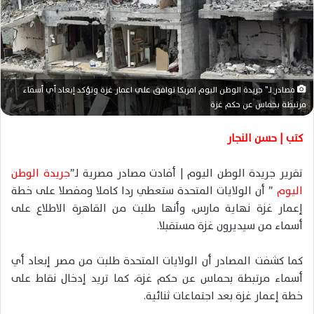
ر
ي
د
ا
إ
ل
مصادر لـ" جريدة الوطن اليوم امريكا توافق علي اعمار غزة وتؤكد إبعاد أي أسماء
ك
مرتبطة بحماس عن حكم غزة
ت
ر
كتب | حسن النجار
و
ن
تقرير جريدة الوطن اليوم | أفادت مصادر مصرية لـ”
جريدة الوطن
ي
اليوم
” أن الولايات المتحدة ستعطي ردا كاملا ومفصلا على خطة
ا
إعمار غزة نهاية مارس، وأنها طلبت من القاهرة الاطلاع على
أسماء من سيديرون غزة مستقبلا.
كما كشفت المصادر أن الولايات المتحدة طلبت من مصر إبعاد أي
أسماء مرتبطة بحماس عن حكم غزة، كما تريد إدخال نقاط على
خطة إعمار غزة بعد اجتماعات ثنائية.