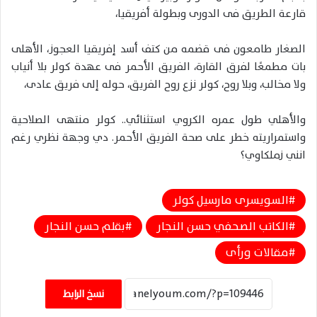
قارعة الطريق فى الدورى وبطولة أفريقيا،
الصغار طامعون فى قضمه من كتف أسد إفريقيا العجوز، الأهلى
بات مطمعًا لفرق القارة، الفريق الأحمر فى عهدة كولر بلا أنياب
ولا مخالب، وبلا روح، كولر نزع روح الفريق، حوله إلى فريق عادى،
والأهلي طول عمره الكروي استثنائي.. كولر منتهى الصلاحية
واستمراريته خطر على صحة الفريق الأحمر. دي وجهة نظري رغم
انني زملكاوي؟
السويسرى مارسيل كولر
الكاتب الصحفي حسن النجار
بقلم حسن النجار
مقالات ورأى
نسخ الرابط