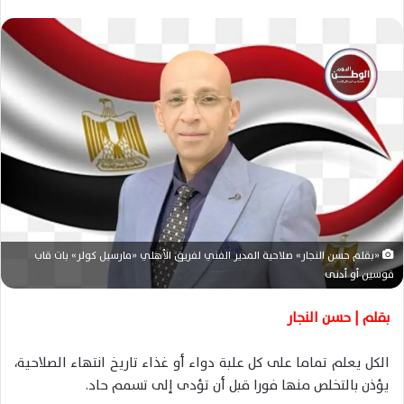
ر
س
ل
ب
ر
ي
د
ا
إ
ل
ك
ت
«بقلم حسن النجار» صلاحية المدير الفني لفريق الأهلي «مارسيل كولر» بات قاب
ر
قوسين أو أدنى
و
ن
بقلم | حسن النجار
ي
ا
الكل يعلم تماما على كل علبة دواء أو غذاء تاريخ انتهاء الصلاحية،
يؤذن بالتخلص منها فورا قبل أن تؤدى إلى تسمم حاد.