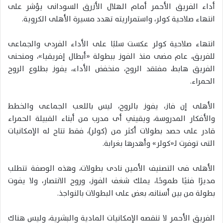
أداء الفريق الأحمر أمام الهلال الأزرق السودانى يؤشر على
انتهاء صلاحية كولر، واستمراريته تهدد مسيرة الأهلى الكروية.
انتهاء صلاحية كولر عكست سلبًا على الأداء الفردى والجماعى
للفريق، عام مضى منذ الفوز ببطولة «أبطال إفريقيا»، ومنحنى
الفريق هابط، مفتقد الروح، منخفض الأداء، يفوز بطلوع الروح
الحمراء.
الأهلى إن فاز، يفوز بالروح، ليس باللعب الجماعى والخطط
والأفكار المدروسة، ويقيني أى مدرب من أبناء القبيلة الحمراء
قادر على حصد بطولات أكثر من (كولر)، فقط تتاح له الإمكانيات
التى توفرت لـ«كولر» وأهدرها بغرابة.
الأهلى فى التصنيف الأمين نادى بطولات، وهذه الوصفة تتطلب
مديرًا فنيًا طموحًا، يملك شغف الفوز، وروح الانتصار، ولا يفوت
بطولة من بين أسنانه، بعض على البطولات بالنواجذ.
الفريق الأحمر لا تنقصه الإمكانيات المادية والبشرية، وليس هناك