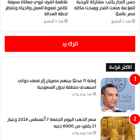
حسن النجار يكتب: مشاركة تاريخية
فاطمة أشرف تروي معاناة ممرضة
للفراعنة صنعت الفخر ورسخت مكانة
تكافح ضغوط العمل والحياة وتنتظر
مصر عالميًا
لحظة العدالة
منذ 3 أسابيع
منذ 3 أسابيع
اترك رد
الاكثر قراءة
إصابة 11 مدنيًا بينهم مصريان إثر قصف حوثي
استهدف منطقة نجران السعودية
منذ يوم واحد
سعر الذهب اليوم الجمعة 7 أغسطس 2026 وعيار
21 يقترب من 6000 جنيه
منذ يوم واحد