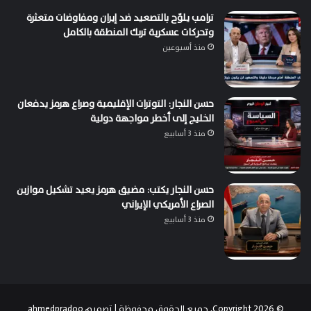
ترامب يلوّح بالتصعيد ضد إيران ومفاوضات متعثرة
وتحركات عسكرية تربك المنطقة بالكامل
منذ أسبوعين
حسن النجار: التوترات الإقليمية وصراع هرمز يدفعان
الخليج إلى أخطر مواجهة دولية
منذ 3 أسابيع
حسن النجار يكتب: مضيق هرمز يعيد تشكيل موازين
الصراع الأمريكي الإيراني
منذ 3 أسابيع
© Copyright 2026, جميع الحقوق محفوظة | تصميم
ahmedpradoo