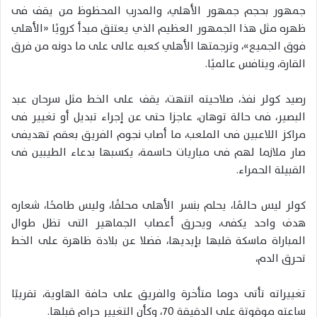
جمهور بحجم جمهور الأهلي، والمدرب المحظوظ من يقف فى
ظهره مثل هذا الجمهور العظيم الذي يعتنق مبدأ كرويًا «الأهلي
فوق الجميع»، وترجمتها الأهلي كعبه عالى على ما دونه من فرق
القارة، وينافس عالميًا.
رصيد كولر نفذ، صلاحيته انتهت، يقف على الخط مثل سرحان عبد
البصير، فى حالة توهان، عاجزا حتى عن إجراء تبديل أو تغيير فى
مراكز اللاعبين فى الملعب، ما أصاب نجوم الفريق بعقم تهديفى
صار ملازما لهم فى مباريات حاسمة، يكسبها بدعاء الطيبين فى
القبيلة الحمراء.
كولر ليس حالمًا، يحلم بنسر الأهلى محلقًا، وليس طامحًا، شعاره
هدف واحد يكفى، ويحرق أعصاب الجماهير التى تظل طوال
المباراة ماسكة قلبها بإيديها، فضلا عن بلادة ظاهرة على الخط
تحرق الدم،
تغييراته تأتى دوما متأخرة والفريق على حافة الهاوية، تقريبًا
ساعته موقوتة على الدقيقة ٧٠، وكأن التغيير حرام قبلها.