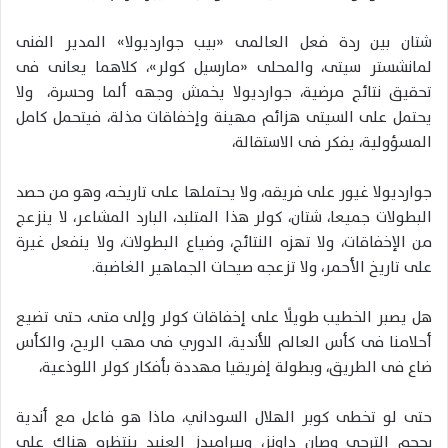
شتان بين ردة فعل العالمى «بيب جوارديولا» المدير الفنى
لمانشستر سيتى، والمحلى «مارسيل كولر»، كلاهما يعانى فى
تحقيق نتائج مرضية، جوارديولا يخمش وجهه ألما وحسرة، ولا
يحتمل على السيتى هزائم مهينة وإخفاقات مذلة، فيتحمل كامل
المسؤولية، يفكر فى الاستقالة،
جوارديولا غيور على فريقه، ولا يحتملها على تاريخه، وهو من حصد
البطولات جميعا، شتان، كولر هذا المتلبد، البارد المشاعر، لا ينزعج
من الإخفاقات، ولا تهزه النتائج، وضياع البطولات، ولا ينفعل غيرة
على تاريخ الأحمر، ولا تزعجه صيحات الجماهير الغاضبة.
هل يصبر الخطيب طويلًا على إخفاقات كولر وإلى متى، حتى تضيع
أحلامنا فى كأس العالم للأندية، الدوري فى مهب الريح، والكأس
ضاع فى الطريق، وبطولة إفريقيا مهددة بأفكار كولر اللوذعية،
حتى لو تخطى كوبر الهلال السوداني، ماذا هو فاعل مع أندية
بحجم الترجى وصان داونز، وبيراميدز العنيد ينتظره هناك على