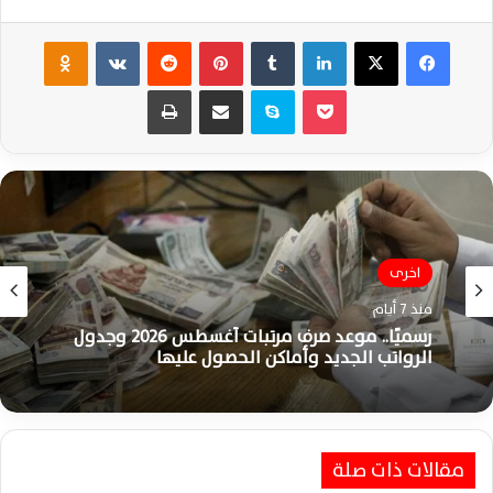
فيسبوك
‫X
لينكدإن
‏Tumblr
بينتيريست
‏Reddit
‏VKontakte
Odnoklassniki
‫Pocket
سكايب
مشاركة عبر البريد
طباعة
اخرى
منذ 7 أيام
رسميًا.. موعد صرف مرتبات أغسطس 2026 وجدول
الرواتب الجديد وأماكن الحصول عليها
مقالات ذات صلة