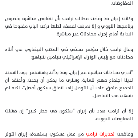
المفاوضات.
وكانت إيران قد رفضت مطالب ترامب بأن تتفاوض مباشرة بخصوص
برنامجها النووي و إلا تعرضت لقصف، لكنها تركت الباب مفتوحا في
البداية أمام إجراء محادثات غير مباشرة.
وقال ترامب خلال مؤتمر صحفي في المكتب البيضاوي في أثناء
محادثات مع رئيس الوزراء الإسرائيلي بنيامين نتنياهو:
“نجري محادثات مباشرة مع إيران، وقد بدأت. وستستمر يوم السبت.
لدينا اجتماع مهم للغاية، وسنرى ما يمكن أن يحدث. وأعتقد أن
الجميع متفق على أن التوصل إلى اتفاق سيكون أفضل”، لكنه لم
يسهب في التفاصيل.
إلا أن ترامب هدد بأن إيران “ستكون في خطر كبير” إن فشلت
المفاوضات النووية.
وفاقمت
تحذيرات ترامب
من عمل عسكري يستهدف إيران التوتر