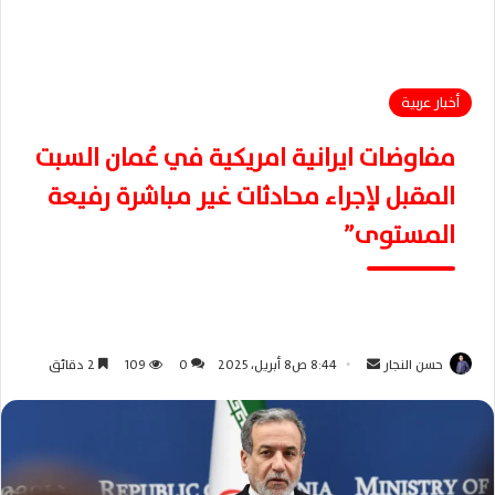
أخبار عربية
مفاوضات ايرانية امريكية في عُمان السبت
المقبل لإجراء محادثات غير مباشرة رفيعة
المستوى”
حسن النجار
أ
8:44 ص8 أبريل، 2025
0
109
2 دقائق
ر
س
ل
ب