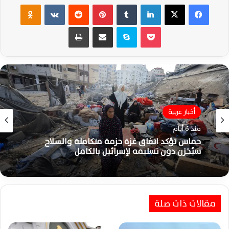
فيسبوك
‫X
لينكدإن
‏Tumblr
بينتيريست
‏Reddit
‏VKontakte
Odnoklassniki
‫Pocket
سكايب
مشاركة عبر البريد
طباعة
أخبار عربية
أخبار عربية
منذ 6 أيام
منذ أسبوع واحد
حماس تؤكد اتفاق غزة حزمة متكاملة والسلاح
سيُخزن دون تسليمه لإسرائيل بالكامل
عراقجي يؤكد دعم أمن مصر ويحذر من مخططات
مقالات ذات صلة
إسرائيل عقب حادث ميناء دمياط