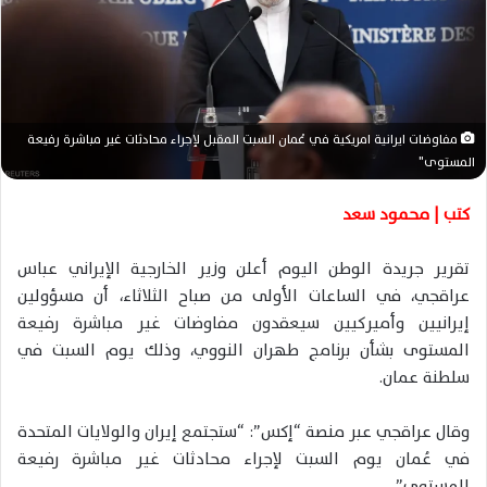
ر
ي
د
ا
إ
ل
مفاوضات ايرانية امريكية في عُمان السبت المقبل لإجراء محادثات غير مباشرة رفيعة
ك
المستوى"
ت
ر
كتب | محمود سعد
و
ن
تقرير جريدة الوطن اليوم أعلن وزير الخارجية الإيراني عباس
ي
عراقجي، في الساعات الأولى من صباح الثلاثاء، أن مسؤولين
ا
إيرانيين وأميركيين سيعقدون مفاوضات غير مباشرة رفيعة
المستوى بشأن برنامج طهران النووي، وذلك يوم السبت في
سلطنة عمان.
وقال عراقجي عبر منصة “إكس”: “ستجتمع إيران والولايات المتحدة
في عُمان يوم السبت لإجراء محادثات غير مباشرة رفيعة
المستوى”.