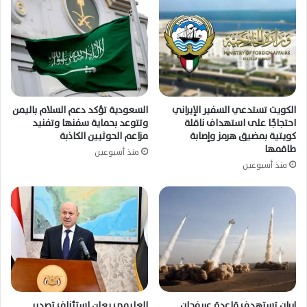
الكويت تستدعي السفير الإيراني
السعودية تؤكد دعم السلام باليمن
احتجاجًا على استهداف ناقلة
وتتوعد بحماية سفنها وتفنيد
كويتية بمضيق هرمز وإصابة
مزاعم الحوثيين الكاذبة
طاقمها
منذ أسبوعين
منذ أسبوعين
إيران تستهدف قاعدة عريفجان
العليمي يعلن استئناف تصدير