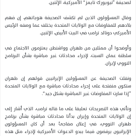
لصحيفة “نيويورك تايمز” الأميركية، الإثنين.
وقال المسؤولون الذين لم تكشف الصحيفة هوياتهم، إن فهم
بلادهم للمفاوضات مع الولايات المتحدة يختلف عما وصفه الرئيس
الأميركي دونالد ترامب في البيت الأبيض، الإثنين.
وأوضحوا أن ممثلين من طهران وواشنطن يعتزمون الاجتماع في
سلطنة عمان السبت، لإجراء محادثات غير مباشرة بشأن البرنامج
النووي لإيران.
ونقلت الصحيفة عن المسؤولين الإيرانيين قولهم إن طهران
ستكون منفتحة على إجراء محادثات مباشرة مع الولايات المتحدة
“إذا سارت المفاوضات غير المباشرة بشكل جيد”.
وتأتي هذه التصريحات تعليقا على ما قاله ترامب، الذي أشار إلى
إن الولايات المتحدة وإيران بدأتا محادثات مباشرة بشأن برنامج
طهران النووي، في إعلان مفاجئ بعد أن كان المسؤولون
الإيرانيون يرفضون فيما يبدو الدعوات الأميركية لإجراء مثل هذه