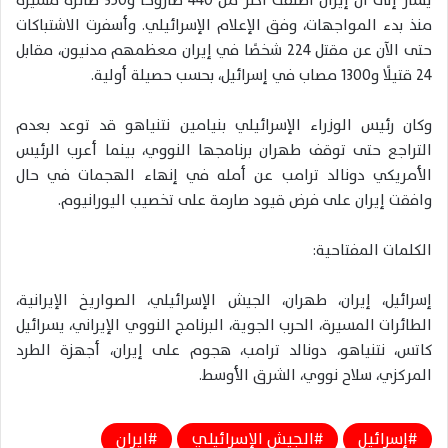
يُشار إلى أن إيران أطلقت أكثر من 440 صاروخًا و350 طائرة مسيّرة
منذ بدء المواجهات، وفق الإعلام الإسرائيلي. وأسفرت الاشتباكات
حتى الآن عن مقتل 224 شخصًا في إيران معظمهم مدنيون، مقابل
24 قتيلًا و1300 مصاب في إسرائيل، بحسب حصيلة أولية.
وكان رئيس الوزراء الإسرائيلي بنيامين نتنياهو قد توعد بعدم
التراجع حتى توقف طهران برنامجها النووي، بينما أعرب الرئيس
الأمريكي دونالد ترامب عن أمله في إنهاء الهجمات في حال
وافقت إيران على فرض قيود صارمة على تخصيب اليورانيوم.
الكلمات المفتاحية:
إسرائيل، إيران، طهران، الجيش الإسرائيلي، الصواريخ الإيرانية،
الطائرات المسيرة، الحرب الجوية، البرنامج النووي الإيراني، يسرائيل
كاتس، نتنياهو، دونالد ترامب، هجوم على إيران، أجهزة الطرد
المركزي، سلاح نووي، الشرق الأوسط.
إسرائيل
الجيش الإسرائيلي
ايران