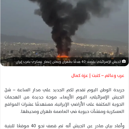
ل
ب
ر
ي
د
ا
إ
ل
ك
الجيش الإسرائيلي يقصف 40 هدفًا بطهران ويعلن إعصار عسكري يضرب إيران
ت
ر
عرب وعالم – كتبت | عزة كمال
و
ن
جريدة الوطن اليوم تقدم لكم الجديد علي مدار الساعة – شنّ
ي
الجيش الإسرائيلي، اليوم الأربعاء، موجة جديدة من الهجمات
ا
الجوية المكثفة على الأراضي الإيرانية، مستهدفًا عشرات المواقع
العسكرية ومنشآت حيوية في العاصمة طهران ومحيطها.
وأفاد بيان صادر عن الجيش أنه تم قصف نحو 40 موقعًا للبنية