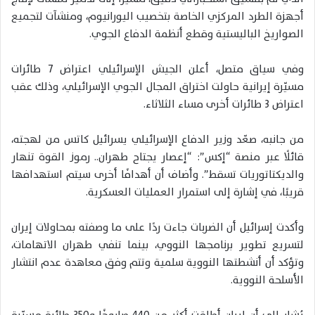
أجهزة الطرد المركزي الخاصة بتخصيب اليورانيوم، ومنشآت لتجميع
الصواريخ الباليستية وقطع أنظمة الدفاع الجوي.
وفي سياق متصل، أعلن الجيش الإسرائيلي اعتراض 7 طائرات
مسيّرة إيرانية حاولت اختراق المجال الجوي الإسرائيلي، وذلك عقب
اعتراض 3 طائرات أخرى مساء الثلاثاء.
من جانبه، صعّد وزير الدفاع الإسرائيلي يسرائيل كاتس من لهجته،
قائلًا عبر منصة “إكس”: “إعصار يجتاح طهران.. رموز القوة تنهار
والديكتاتوريات تسقط”. وأضاف أن أهدافًا أخرى سيتم استهدافها
قريبًا، في إشارة إلى استمرار العمليات العسكرية.
وأكدت إسرائيل أن الضربات جاءت ردًا على ما وصفته بمحاولات إيران
لتسريع تطوير برنامجها النووي، بينما تنفي طهران الاتهامات،
وتؤكد أن أنشطتها النووية سلمية وتتم وفق معاهدة عدم انتشار
الأسلحة النووية.