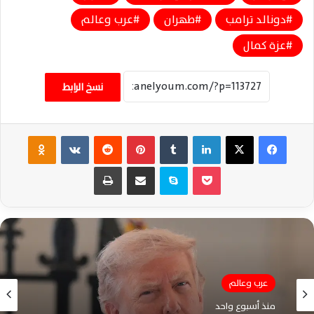
دونالد ترامب
طهران
عرب وعالم
عزة كمال
نسخ الرابط
فيسبوك
‫X
لينكدإن
‏Tumblr
بينتيريست
‏Reddit
‏VKontakte
Odnoklassniki
‫Pocket
سكايب
مشاركة عبر البريد
طباعة
عرب وعالم
منذ أسبوع واحد