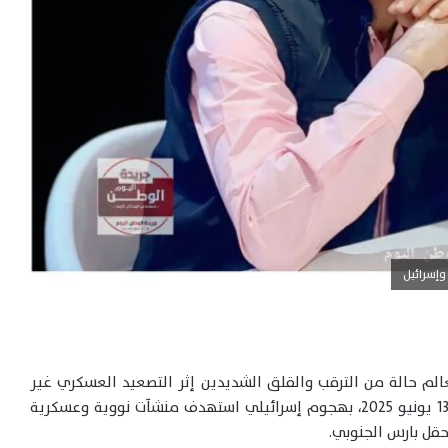
وإسرائيل
لم حالة من الترقب والقلق الشديدين إثر التصعيد العسكري غير
المسبوق بين إيران وإسرائيل، الذي بدأ فجر الجمعة 13 يونيو 2025، بهجوم إسرائيلي استهدف منشآت نووية وعسكرية
قل بارس الجنوبي.