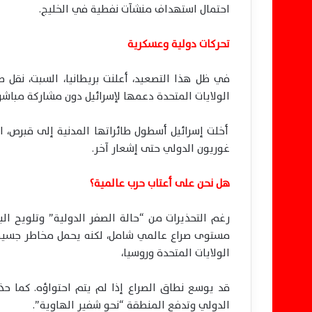
احتمال استهداف منشآت نفطية في الخليج.
تحركات دولية وعسكرية
في ظل هذا التصعيد، أعلنت بريطانيا، السبت، نقل 
الولايات المتحدة دعمها لإسرائيل دون مشاركة مباش
أخلت إسرائيل أسطول طائراتها المدنية إلى قبرص، الي
غوريون الدولي حتى إشعار آخر.
هل نحن على أعتاب حرب عالمية؟
رغم التحذيرات من “حالة الصفر الدولية” وتلويح ا
مستوى صراع عالمي شامل، لكنه يحمل مخاطر جسيمة.
الولايات المتحدة وروسيا،
قد يوسع نطاق الصراع إذا لم يتم احتواؤه. كما حذر
الدولي وتدفع المنطقة “نحو شفير الهاوية”.