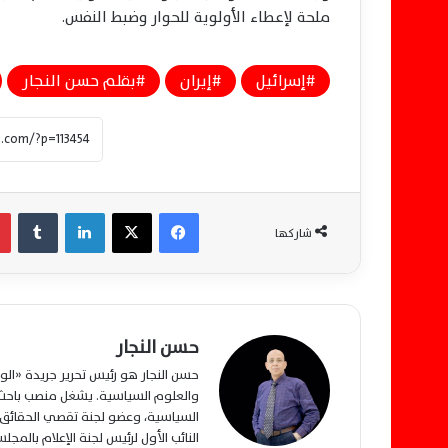
ملحة لإعطاء الأولوية للحوار وضبط النفس.
إسرائيل
إيران
بقلم حسن النجار
فيسبوك
‫X
لينكدإن
‏Tumblr
شاركها
حسن النجار
حسن النجار هو رئيس تحرير جريدة «ا
والعلوم السياسية. يشغل منصب باحث م
السياسية، وعضو لجنة تقصي الحقائق ب
النائب الأول لرئيس لجنة الإعلام بالمج