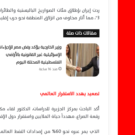
ردت إيران بإطلاق مئات الصواريخ الباليستية والطائ
3″، مما أثار مخاوف من انزلاق المنطقة نحو حرب إقليمية قد تمتد إلى صراع عالمي.
مقالات ذات صلة
وزير الخارجية يؤكد رفض مصر للإجراءات
الإسرائيلية غير القانونية بالأراضي
الفلسطينية المحتلة اليوم
منذ 16 ساعة
تصعيد يهدد الاستقرار العالمي
أكد الباحث بمركز الجزيرة للدراسات، الدكتور لقاء م
رقعة الصراع، مهدداً حياة الملايين واستقرار دول الإ
الذي يمر عبره نحو 60% من إمدادا