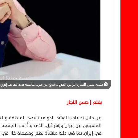
ر
و
ن
ي
ا
بقلم حسن النجار: اجراس الحروب تدق من حرب عالمية بعد تصعيد إيران 
بقلم | حسن النجار
من خلال تحليلي للمشد الدولي تشهد المنطقة والعا
في إيران، بما في ذلك منشأة نطنز ومصفاة غاز في ح