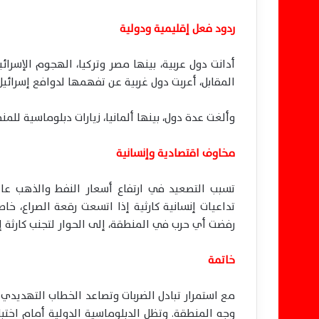
ردود فعل إقليمية ودولية
أدانت دول عربية، بينها مصر وتركيا، الهجوم الإسرائي
المقابل، أعربت دول غربية عن تفهمها لدوافع إسرائي
وألغت عدة دول، بينها ألمانيا، زيارات دبلوماسية للم
مخاوف اقتصادية وإنسانية
تسبب التصعيد في ارتفاع أسعار النفط والذهب عا
تداعيات إنسانية كارثية إذا اتسعت رقعة الصراع، خا
رفضت أي حرب في المنطقة، إلى الحوار لتجنب كارثة إ
خاتمة
مع استمرار تبادل الضربات وتصاعد الخطاب التهديدي 
وجه المنطقة. وتظل الدبلوماسية الدولية أمام اختب