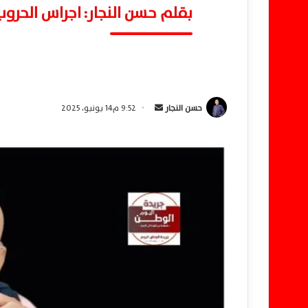
بقلم حسن النجار: اجراس الحروب
حسن النجار
أ
9:52 م14 يونيو، 2025
ر
س
ل
ب
ر
ي
د
ا
إ
ل
ك
ت