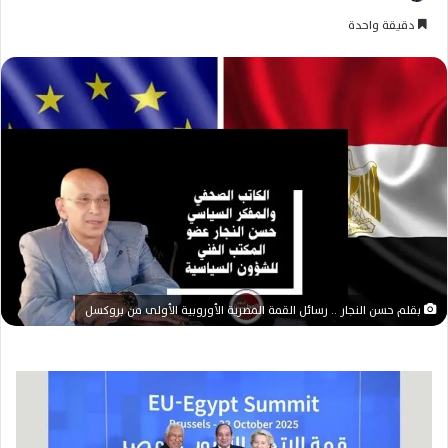
ر
دقيقة واحدة
س
ل
ب
ر
ي
د
ا
إ
ل
ك
ت
ر
بقلم حسن النجار .. رسائل القمة المصرية الأوروبية الأولى من بروكسل
و
ن
ي
ا