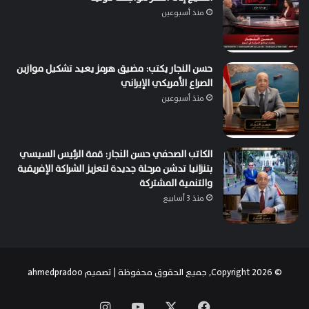
منذ أسبوعين
حسن النجار يكتب: مضيق هرمز يعيد تشكيل موازين
الصراع الأمريكي الإيراني
منذ أسبوعين
الكاتب الصحفي حسن النجار: قمة الرئيس السيسي
بتنزانيا تدشن مرحلة جديدة لتعزيز الشراكة الإفريقية
والتنمية المشتركة
منذ 3 أسابيع
© Copyright 2026, جميع الحقوق محفوظة | تصميم
ahmedpradoo
‫X
فيسبوك
‫YouTube
انستقرام