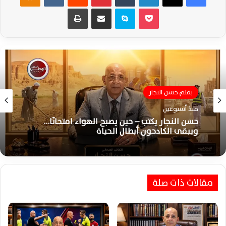
‫Pocket
سكايب
مشاركة عبر البريد
طباعة
بقلم حسن النجار
بقلم حسن النجار
منذ أسبوعين
منذ أسبوعين
حسن النجار يكتب – حين يصبح الهواء امتحانًا…
ويبقى الكادحون أبطال الحياة
حسن النجار يكتب: السلام الداخلي يصنع أمانك
مقالات ذات صلة
العاطفي ويقودك للحياة