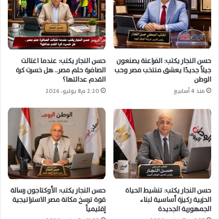
حسن النجار يكتب: الفراعنة يصنعون
حسن النجار يكتب: عندما اغتالت
جيلاً جديدًا يعشق منتخب مصر وحب
الصافرة حلم مصر.. هل خسرت كرة
الوطن
القدم عدالتها؟
منذ 4 أسابيع
2:20 م8 يوليو، 2026
حسن النجار يكتب: تنشيط الحياة
حسن النجار يكتب: الأوكتاجون رسالة
الحزبية ركيزة أساسية لبناء
قوة ترسخ مكانة مصر الاستراتيجية
الجمهورية الجديدة
إقليمياً