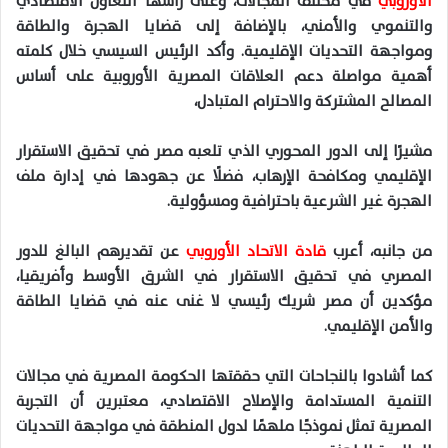
الأوروبي
في مختلف المجالات، وعلى رأسها التعاون الاقتصادي
والتنموي والأمني، بالإضافة إلى قضايا الهجرة والطاقة
ومواجهة التحديات الإقليمية. وأكد الرئيس السيسي خلال كلمته
أهمية مواصلة دعم العلاقات المصرية الأوروبية على أساس
المصالح المشتركة والاحترام المتبادل،
مشيرًا إلى الدور المحوري الذي تلعبه مصر في تحقيق الاستقرار
الإقليمي ومكافحة الإرهاب، فضلًا عن جهودها في إدارة ملف
الهجرة غير الشرعية باحترافية ومسؤولية
.
من جانبه، أعرب
قادة الاتحاد الأوروبي
عن تقديرهم البالغ للدور
المصري في تحقيق الاستقرار في الشرق الأوسط وأفريقيا،
مؤكدين أن مصر شريك رئيسي لا غنى عنه في قضايا الطاقة
والأمن
الإقليمي
.
كما
أشادوا
بالنجاحات
التي
حققتها
الحكومة
المصرية
في
مجالات
التنمية
المستدامة
والإصلاح
الاقتصادي
،
معتبرين
أن
التجربة
المصرية
تمثل
نموذجًا
ملهمًا
لدول
المنطقة
في
مواجهة
التحديات