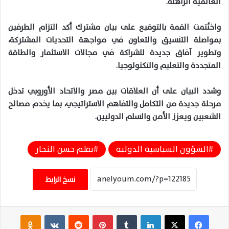
العالمية
الراهنة
.
واختُتمت
القمة
بالتوقيع
على
بيان
مشترك
أكد
التزام
الطرفين
بمواصلة
التنسيق
والتعاون
في
مواجهة
التحديات
المشتركة
،
وتطوير
آفاق
جديدة
للشراكة
في
مجالات
الاستثمار
والطاقة
المتجددة
والتعليم
والتكنولوجيا
.
وشدد
البيان
على
أن
العلاقات
بين
مصر
والاتحاد
الأوروبي
تدخل
مرحلة
جديدة
من
التكامل
والتفاهم
الاستراتيجي
،
بما
يخدم
مصالح
الشعبين
ويعزز
الأمن والسلم الدوليين
.
الشؤون السياسية الدولية
بقلم حسن النجار
نسخ الرابط
فيسبوك
‫X
لينكدإن
‏Tumblr
بينتيريست
‏Reddit
‏VKontakte
Odnoklassniki