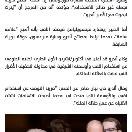
وتقول الخبيرة الملكية هيلاري فوردويتش، إن اللقب “تلطخ لدرجة
تجعله غير صالح للاستخدام”، مؤكدة أنه من المرجح أن “يُترك
ليموت مع الأمير أندرو”.
أما الخبير ريتشارد فيتسويليامز، فيصف اللقب بأنه أصبح “علامة
سامة”، بعدما ارتبط بفضائح أندرو وسارة فيرغسون، دوقة يورك
السابقة.
وكان أندرو قد أعلن في أكتوبر/تشرين الأول الجاري، تخليه الطوعي
عن استخدام اللقب وأوسمته الشرفية، في محاولة لتخفيف الأضرار
التي لحقت بالعائلة المالكة.
وقال أندرو في بيان صادر عن القصر: “قررت التوقف عن استخدام
لقبي والأوسمة التي منحت لي بعدما أصبحت الاتهامات تشتت
الانتباه عن عمل جلالة الملك”.