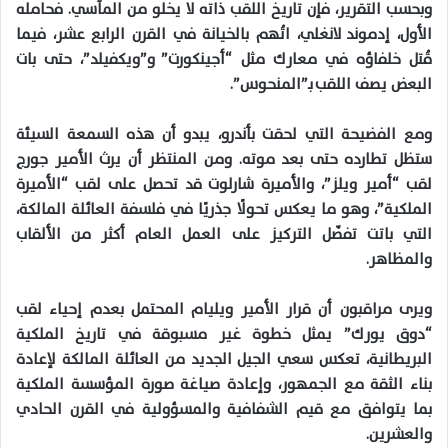
وبحسب التقرير، فإن تاريخ اللقب ذاته لا يخلو من المآسي. فحامله
الأول، إدموند لانغلي، اتُهم بالخيانة في القرن الرابع عشر، فيما
قُتل خلفاؤه في معارك مثل “أجينكورت” و”ويكفيلد”، حتى بات
البعض يصف اللقب بـ”المنحوس”.
ومع الفضيحة التي لحقت بأندرو، يبدو أن هذه السمعة السيئة
ستظل تطارده حتى بعد موته. ومن المنتظر أن يرث الأمير جورج
لقب “أمير ويلز”، والأميرة شارلوت قد تحصل على لقب “الأميرة
الملكية”، وهو ما يعكس تحولًا جذريًا في فلسفة العائلة المالكة،
التي باتت تفضّل التركيز على العمل العام أكثر من الألقاب
والمظاهر.
ويرى مراقبون أن قرار الأمير ويليام المحتمل بعدم إحياء لقب
“دوق يورك” يمثل خطوة غير مسبوقة في تاريخ الملكية
البريطانية، تعكس سعي الجيل الجديد من العائلة المالكة لإعادة
بناء الثقة مع الجمهور، وإعادة صياغة صورة المؤسسة الملكية
بما يتوافق مع قيم الشفافية والمسؤولية في القرن الحادي
والعشرين.