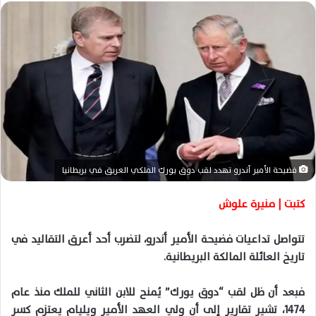
ل
ب
ر
ي
د
ا
إ
ل
ك
ت
فضيحة الأمير أندرو تهدد لقب دوق يورك الملكي العريق في بريطانيا
ر
و
كتبت | منيرة علوش
ن
ي
تتواصل تداعيات فضيحة الأمير أندرو، لتضرب أحد أعرق التقاليد في
ا
تاريخ العائلة المالكة البريطانية.
فبعد أن ظل لقب “دوق يورك” يُمنح للابن الثاني للملك منذ عام
1474، تشير تقارير إلى أن ولي العهد الأمير ويليام يعتزم كسر