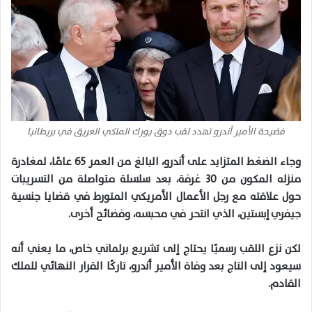
فضيحة الأمير أندرو تهدد لقب دوق يورك الملكي العريق في بريطانيا
وجاء الضغط المتزايد على أندرو، البالغ من العمر 65 عامًا، لمغادرة
منزله المكون من 30 غرفة، بعد سلسلة متواصلة من التسريبات
حول علاقته مع رجل الأعمال الأمريكي المتورط في قضايا جنسية
جيفري إبستين، الذي انتحر في محبسه، وفضائح أخرى.
لكن نزع اللقب رسميًا يحتاج إلى تشريع برلماني خاص، ما يعني أنه
سيعود إلى التاج بعد وفاة الأمير أندرو، تاركًا القرار النهائي للملك
القادم.