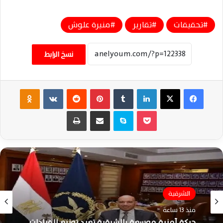
تحقيقات
تقارير
منيرة علوش
نسخ الرابط
فيسبوك
‫X
لينكدإن
‏Tumblr
بينتيريست
‏Reddit
‏VKontakte
Odnoklassniki
‫Pocket
سكايب
مشاركة عبر البريد
طباعة
الشرقية
منذ 13 ساعة
حركة أمنية موسعة بالشرقية تعيد توزيع القيادات