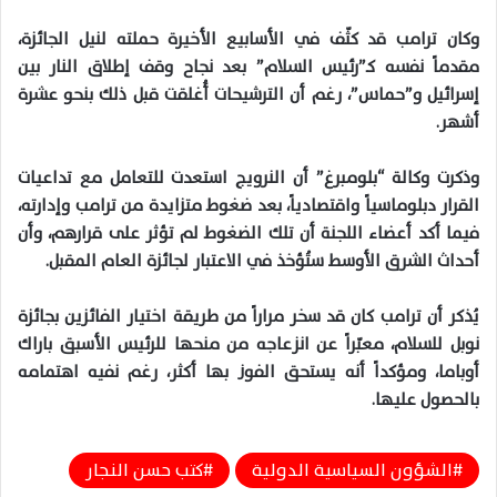
وكان ترامب قد كثّف في الأسابيع الأخيرة حملته لنيل الجائزة،
مقدماً نفسه كـ”رئيس السلام” بعد نجاح وقف إطلاق النار بين
إسرائيل و”حماس”، رغم أن الترشيحات أُغلقت قبل ذلك بنحو عشرة
أشهر.
وذكرت وكالة “بلومبرغ” أن النرويج استعدت للتعامل مع تداعيات
القرار دبلوماسياً واقتصادياً، بعد ضغوط متزايدة من ترامب وإدارته،
فيما أكد أعضاء اللجنة أن تلك الضغوط لم تؤثر على قرارهم، وأن
أحداث الشرق الأوسط ستُؤخذ في الاعتبار لجائزة العام المقبل.
يُذكر أن ترامب كان قد سخر مراراً من طريقة اختيار الفائزين بجائزة
نوبل للسلام، معبّراً عن انزعاجه من منحها للرئيس الأسبق باراك
أوباما، ومؤكداً أنه يستحق الفوز بها أكثر، رغم نفيه اهتمامه
بالحصول عليها.
الشؤون السياسية الدولية
كتب حسن النجار