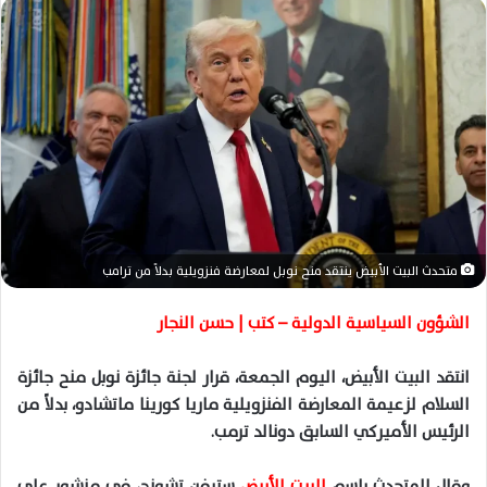
ل
ب
ر
ي
د
ا
إ
ل
ك
ت
ر
متحدث البيت الأبيض ينتقد منح نوبل لمعارضة فنزويلية بدلاً من ترامب
و
ن
الشؤون السياسية الدولية – كتب | حسن النجار
ي
ا
انتقد البيت الأبيض، اليوم الجمعة، قرار لجنة جائزة نوبل منح جائزة
السلام لزعيمة المعارضة الفنزويلية ماريا كورينا ماتشادو، بدلاً من
الرئيس الأميركي السابق دونالد ترمب.
وقال المتحدث باسم
البيت الأبيض
ستيفن تشونج، في منشور على