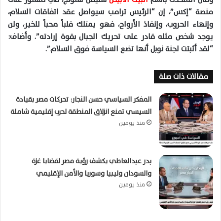
منصة “إكس”، إن “الرئيس ترامب سيواصل عقد اتفاقات السلام،
وإنهاء الحروب، وإنقاذ الأرواح، فهو يمتلك قلباً محباً للخير، ولن
يوجد شخص مثله قادر على تحريك الجبال بقوة إرادته”. وأضاف:
“لقد أثبتت لجنة نوبل أنها تضع السياسة فوق السلام”.
مقالات ذات صلة
المفكر السياسي حسن النجار: تحركات مصر بقيادة
السيسي تمنع انزلاق المنطقة لحرب إقليمية شاملة
منذ يومين
بدر عبدالعاطي يكشف رؤية مصر لقضايا غزة
والسودان وليبيا وسوريا والأمن الإقليمي
منذ يومين