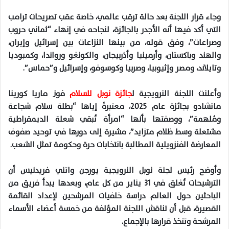
وجاء قرار اللجنة بعد حالة ترقب عالمي، خاصة عقب تصريحات ترامب
التي أكد فيها أنه الأجدر بالجائزة، لنجاحه في إنهاء “ثماني حروب
وصراعات”، وفق قوله، من بينها النزاعات بين إسرائيل وإيران،
والهند وباكستان، وأرمينيا وأذربيجان، والكونغو ورواندا، وكمبوديا
وتايلاند، ومصر وإثيوبيا، وصربيا وكوسوفو، وإسرائيل و”حماس”.
وأعلنت اللجنة النرويجية ل
جائزة نوبل للسلام
فوز ماريا كورينا
ماتشادو بجائزة عام 2025، معتبرةً إياها “بطلة سلام شجاعة
ومُلهمة”، ووصفتها بأنها “امرأة تُبقي شعلة الديمقراطية
مشتعلة وسط ظلام متزايد”، مشيرة إلى دورها في توحيد صفوف
المعارضة الفنزويلية المطالبة بانتخابات حرة وحكومة تمثل الشعب.
وأوضح رئيس لجنة نوبل النرويجية يورجن واتني فريدنيس أن
الترشيحات تُغلق في 31 يناير من كل عام، وبعدها يبدأ فريق من
الباحثين حول العالم دراسة خلفيات المرشحين لإعداد القائمة
القصيرة، قبل أن تناقش اللجنة المؤلفة من خمسة أعضاء الأسماء
المرشحة وتتخذ قرارها بالإجماع.