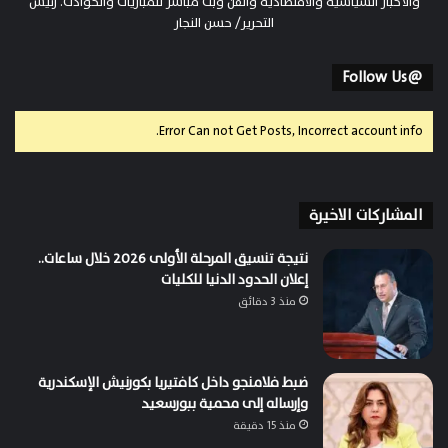
والأخبار السياسية والاقتصادية والفن وبث مباشر للمباريات والحوادث. رئيس
التحرير/ حسن النجار
@Follow Us
Error Can not Get Posts, Incorrect account info.
المشاركات الاخيرة
نتيجة تنسيق المرحلة الأولى 2026 خلال ساعات..
إعلان الحدود الدنيا للكليات
منذ 3 دقائق
ضبط فلامنجو داخل كافتيريا بكورنيش الإسكندرية
وإرساله إلى محمية ببورسعيد
منذ 15 دقيقة