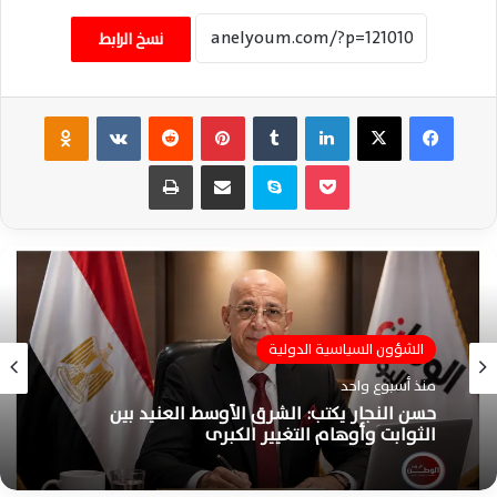
نسخ الرابط
فيسبوك
‫X
لينكدإن
‏Tumblr
بينتيريست
‏Reddit
‏VKontakte
Odnoklassniki
‫Pocket
سكايب
مشاركة عبر البريد
طباعة
الشؤون السياسية الدولية
منذ أسبوع واحد
حسن النجار يكتب: الشرق الأوسط العنيد بين
الثوابت وأوهام التغيير الكبرى