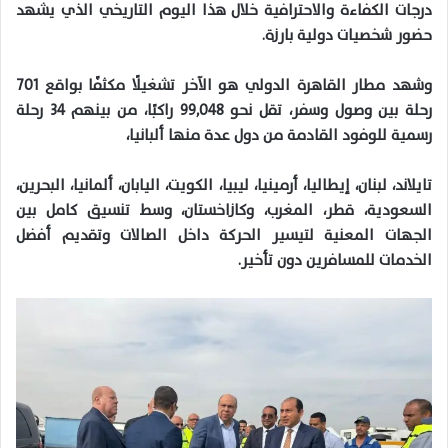
درجات الكفاءة والاحترافية خلال هذا اليوم التاريخي الذي يشهد
حضور شخصيات دولية بارزة.
وشهد مطار القاهرة الدولي هو الآخر تشغيلًا مكثفًا بواقع 701
رحلة بين وصول وسفر، تقل نحو 99,048 راكبًا، من بينهم 34 رحلة
رسمية للوفود القادمة من دول عدة منها ألبانيا،
تايلاند، لبنان، إيطاليا، أرمينيا، ليبيا، الكويت، اليابان، ألمانيا، البحرين،
السعودية، قطر، المغرب، وكازاخستان، وسط تنسيق كامل بين
الجهات المعنية لتيسير الحركة داخل الصالات وتقديم أفضل
الخدمات للمسافرين دون تأخير.