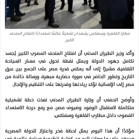
مطارا القاهرة وسفنكس يشهدان تشغيلًا مكثفًا استعدادًا لافتتاح المتحف
الكبير
وأكد وزير الطيران المدني أن افتتاح المتحف المصري الكبير يُجسد
تكامل جهود الدولة ويمثل نقطة تحول في مسار السياحة
الثقافية، مشيرًا إلى أنه يعكس قدرة مصر على الجمع بين عبق
التاريخ وتطور الحاضر في صورة حضارية مبهرة، ورسالة خالدة من
مصر إلى الإنسانية تؤكد ريادتها وقدرتها على التنظيم والإنجاز.
وأوضح الحفني أن وزارة الطيران المدني نفذت خطة تشغيلية
متكاملة لاستقبال الوفود وضيوف مصر، مع رفع درجة الاستعداد
القصوى داخل مطاري القاهرة وسفنكس،
مؤكدًا أن هذا اليوم يمثل لحظة فخر واعتزاز للدولة المصرية
ويبرهن على ما وصلت إليه من كفاءة تنظيمية وريادة عالمية في