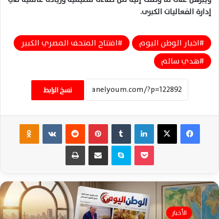
إدارة الفعاليات الكبرى.
اخبار الوطن اليوم
افتتاح المتحف المصري الكبير
هدي سالم
نسخ الرابط
فيسبوك
‫X
لينكدإن
‏Tumblr
بينتيريست
‏Reddit
‏VKontakte
Odnoklassniki
‫Pocket
سكايب
مشاركة عبر البريد
طباعة
الأخبار