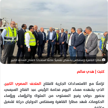
ل
ب
ر
ي
د
ا
إ
ل
ك
ت
ر
مطارا القاهرة وسفنكس يشهدان تشغيلًا مكثفًا استعدادًا لافتتاح المتحف الكبير
و
ن
كتبت | هدي سالم
ي
ا
تزامنًا مع الاستعدادات الجارية لافتتاح
المتحف المصري الكبير
،
الذي يشهده مساء اليوم فخامة الرئيس عبد الفتاح السيسي،
بحضور دولي رفيع المستوى من الملوك والرؤساء ورؤساء
الحكومات، شهد مطارا القاهرة وسفنكس الدوليان حركة تشغيل
مكثفة،