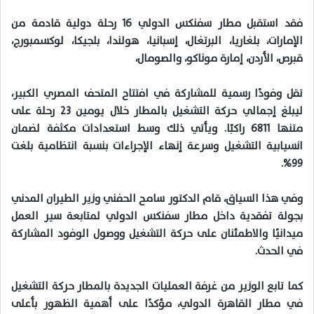
فقد استقبل مطار سفنكس الدولي 16 رحلة دولية قادمة من
الإمارات، بلغاريا، البرتغال، إسبانيا، هولندا، بلجيكا، لوكسمبورج،
قبرص، الأردن، إمارة موناكو، والصومال،
تقل وفودًا رسمية للمشاركة في افتتاح المتحف المصري الكبير،
ليبلغ إجمالي حركة التشغيل بالمطار خلال يومين 23 رحلة على
متنها 6811 راكبًا. ويأتي ذلك وسط استعدادات مكثفة لضمان
انسيابية التشغيل وسرعة إنهاء الإجراءات بنسبة انتظامية بلغت
99%.
وفي هذا السياق، قام الدكتور سامح الحفني وزير الطيران المدني
بجولة تفقدية داخل مطار سفنكس الدولي لمتابعة سير العمل
ميدانيًا والاطمئنان على حركة التشغيل ووصول الوفود المشاركة
في الحدث.
كما تابع الوزير من غرفة العمليات الجديدة بالمطار حركة التشغيل
في مطار القاهرة الدولي، مؤكدًا على أهمية الظهور بأعلى