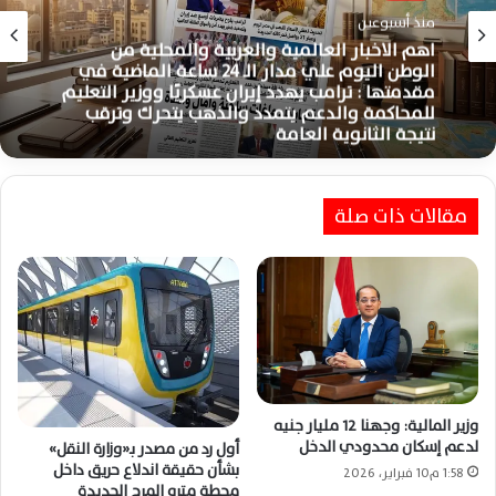
منذ أسبوعين
اهم الاخبار العالمية والعربية والمحلية من
الوطن اليوم علي مدار الـ 24 ساعة الماضية في
مقدمتها : ترامب يهدد إيران عسكريًا ووزير التعليم
للمحاكمة والدعم يتمدد والذهب يتحرك وترقب
نتيجة الثانوية العامة
مقالات ذات صلة
وزير المالية: وجهنا 12 مليار جنيه
لدعم إسكان محدودي الدخل
أول رد من مصدر بـ«وزارة النقل»
بشأن حقيقة اندلاع حريق داخل
1:58 م10 فبراير، 2026
محطة مترو المرج الجديدة