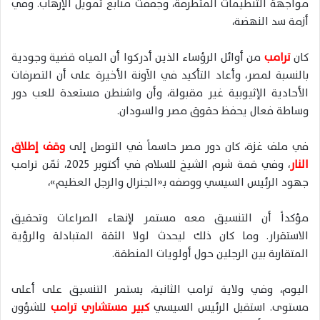
مواجهة التنظيمات المتطرفة، وجففت منابع تمويل الإرهاب. وفي
أزمة سد النهضة،
كان
ترامب
من أوائل الرؤساء الذين أدركوا أن المياه قضية وجودية
بالنسبة لمصر، وأعاد التأكيد في الآونة الأخيرة على أن التصرفات
الأحادية الإثيوبية غير مقبولة، وأن واشنطن مستعدة للعب دور
وساطة فعال يحفظ حقوق مصر والسودان.
في ملف غزة، كان دور مصر حاسماً في التوصل إلى
وقف إطلاق
النار
، وفي قمة شرم الشيخ للسلام في أكتوبر 2025، ثمّن ترامب
جهود الرئيس السيسي ووصفه بـ«الجنرال والرجل العظيم»،
مؤكداً أن التنسيق معه مستمر لإنهاء الصراعات وتحقيق
الاستقرار. وما كان ذلك ليحدث لولا الثقة المتبادلة والرؤية
المتقاربة بين الرجلين حول أولويات المنطقة.
اليوم، وفي ولاية ترامب الثانية، يستمر التنسيق على أعلى
مستوى. استقبل الرئيس السيسي
كبير مستشاري ترامب
للشؤون