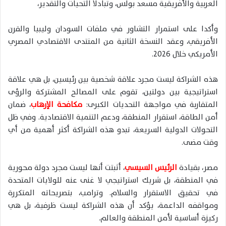
العربية والأفريقية مسعد بولس، وتبادلا التحيات والتقدير،
وأكدا على استمرار التشاور في ملفات السودان وليبيا والقرن
الأفريقي، وعقد النسخة الثانية من المنتدى الاقتصادي المصري
الأمريكي خلال 2026.
هذه الشراكة ليست مجرد علاقة شخصية بين رئيسين، بل هي علاقة
استراتيجية بين دولتين، تقوم على المصالح المشتركة والرؤى
المتقاربة في مواجهة التحديات الكبرى:
مكافحة الإرهاب
، ضمان
أمن الطاقة، استقرار المنطقة، ودعم التنمية الاقتصادية. وفي ظل
التحولات الدولية السريعة، تبدو هذه الشراكة أكثر أهمية من أي
وقت مضى.
مصر، بقيادة
الرئيس السيسي
، أثبتت أنها ليست مجرد دولة محورية
في المنطقة، بل شريك استراتيجي لا غنى عنه للولايات المتحدة
في تحقيق الاستقرار والسلام. وترامب، بتصريحاته المتكررة
ومواقفه الداعمة، يؤكد أن هذه الشراكة ليست ظرفية، بل هي
ركيزة أساسية لأمن المنطقة والعالم.