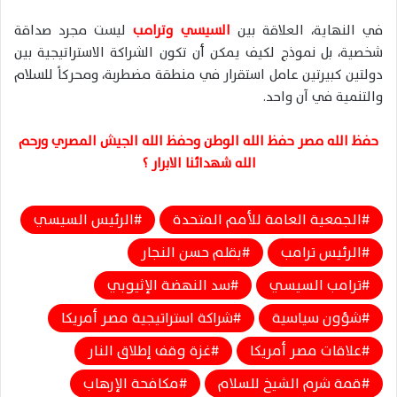
في النهاية، العلاقة بين
السيسي وترامب
ليست مجرد صداقة
شخصية، بل نموذج لكيف يمكن أن تكون الشراكة الاستراتيجية بين
دولتين كبيرتين عامل استقرار في منطقة مضطربة، ومحركاً للسلام
والتنمية في آن واحد.
حفظ الله مصر حفظ الله الوطن وحفظ الله الجيش المصري ورحم
الله شهدائنا الابرار ؟
الجمعية العامة للأمم المتحدة
الرئيس السيسي
الرئيس ترامب
بقلم حسن النجار
ترامب السيسي
سد النهضة الإثيوبي
شؤون سياسية
شراكة استراتيجية مصر أمريكا
علاقات مصر أمريكا
غزة وقف إطلاق النار
قمة شرم الشيخ للسلام
مكافحة الإرهاب