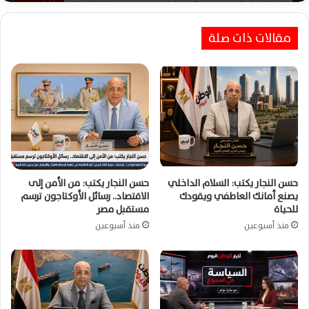
حسن النجار: وعي الدولة والإعلام الوطني أسقطا
مقالات ذات صلة
رهانات التشكيك واستغلال حادث ميناء دمياط
بالكامل
حسن النجار يكتب: السلام الداخلي
حسن النجار يكتب: من الأمن إلى
يصنع أمانك العاطفي ويقودك
الاقتصاد.. رسائل الأوكتاجون ترسم
للحياة
مستقبل مصر
منذ أسبوعين
منذ أسبوعين