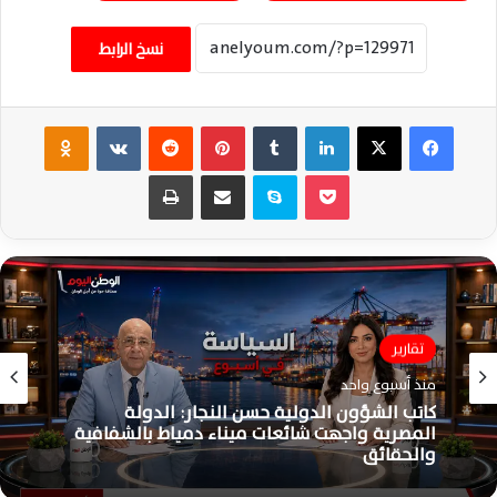
نسخ الرابط
فيسبوك
‫X
لينكدإن
‏Tumblr
بينتيريست
‏Reddit
‏VKontakte
Odnoklassniki
‫Pocket
سكايب
مشاركة عبر البريد
طباعة
تقارير
شؤون سياسية
منذ أسبوع واحد
منذ أسبوع واحد
كاتب الشؤون الدولية حسن النجار: الدولة
المصرية واجهت شائعات ميناء دمياط بالشفافية
والحقائق