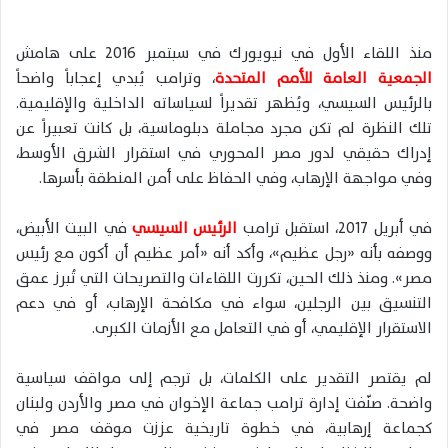
منذ اللقاء الأول في نيويورك في سبتمبر 2016 على هامش
الجمعية العامة للأمم المتحدة
، وترامب يُبدي إعجاباً واضحاً
بالرئيس السيسي، ويُظهر تقديراً لسياساته الداخلية والإقليمية.
تلك النظرة لم تكن مجرد مجاملة دبلوماسية، بل كانت تعبيراً عن
إدراك حقيقي لدور مصر المحوري في استقرار الشرق الأوسط،
وفي مواجهة الإرهاب، وفي الحفاظ على أمن المنطقة بأسرها.
في أبريل 2017، استقبل ترامب
الرئيس السيسي
في البيت الأبيض،
ووصفه بأنه «رجل عظيم»، وأكد أنه «أمر عظيم أن أكون مع رئيس
مصر». ومنذ ذلك الحين، تكررت اللقاءات والتصريحات التي تُبرز عمق
التنسيق بين الرجلين، سواء في مكافحة الإرهاب، أو في دعم
الاستقرار الإقليمي، أو في التعامل مع الأزمات الكبرى.
لم يقتصر التقدير على الكلمات، بل ترجم إلى مواقف سياسية
واضحة. صنّفت إدارة ترامب جماعة الإخوان في مصر والأردن ولبنان
كجماعة إرهابية، في خطوة تاريخية عززت موقف مصر في