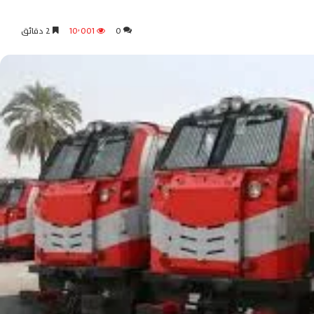
0
10٬001
2 دقائق