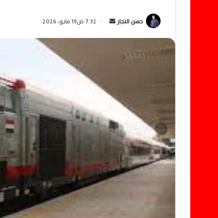
حسن النجار
أ
7:32 ص19 مايو، 2026
ر
س
ل
ب
ر
ي
د
ا
إ
ل
ك
ت
ر
و
ن
ي