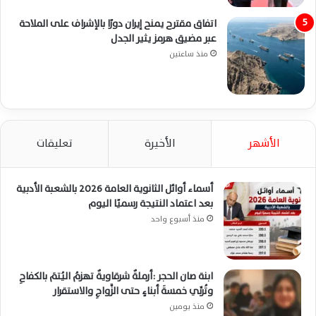
اتفاق مقترح يمنح إيران دورًا بالإشراف على الملاحة
عبر مضيق هرمز يثير الجدل
منذ ساعتين
الأشهر
الأخيرة
تعليقات
أسماء أوائل الثانوية العامة 2026 بالشعبة الأدبية
بعد اعتماد النتيجة رسميًا اليوم
منذ أسبوع واحد
ابنة صان الحجر :أرملةٌ شرقاويةٌ تهزمُ اليُتمَ بالكفاحِ
وتُربِّي خمسةَ أبناءٍ حتى الزَّواجِ والاستقرار
منذ يومين