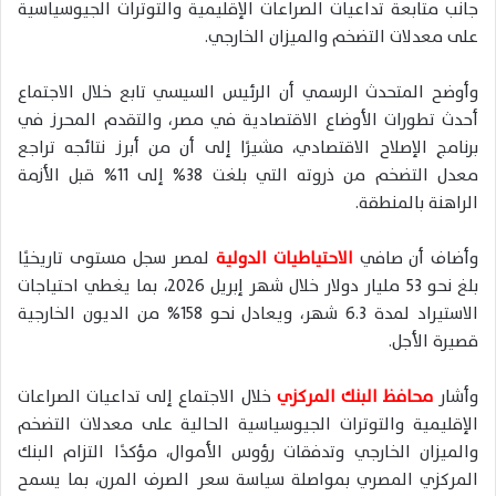
جانب متابعة تداعيات الصراعات الإقليمية والتوترات الجيوسياسية
على معدلات التضخم والميزان الخارجي.
وأوضح المتحدث الرسمي أن الرئيس السيسي تابع خلال الاجتماع
أحدث تطورات الأوضاع الاقتصادية في مصر، والتقدم المحرز في
برنامج الإصلاح الاقتصادي، مشيرًا إلى أن من أبرز نتائجه تراجع
معدل التضخم من ذروته التي بلغت 38% إلى 11% قبل الأزمة
الراهنة بالمنطقة.
وأضاف أن صافي
الاحتياطيات الدولية
لمصر سجل مستوى تاريخيًا
بلغ نحو 53 مليار دولار خلال شهر إبريل 2026، بما يغطي احتياجات
الاستيراد لمدة 6.3 شهر، ويعادل نحو 158% من الديون الخارجية
قصيرة الأجل.
وأشار
محافظ البنك المركزي
خلال الاجتماع إلى تداعيات الصراعات
الإقليمية والتوترات الجيوسياسية الحالية على معدلات التضخم
والميزان الخارجي وتدفقات رؤوس الأموال، مؤكدًا التزام البنك
المركزي المصري بمواصلة سياسة سعر الصرف المرن، بما يسمح