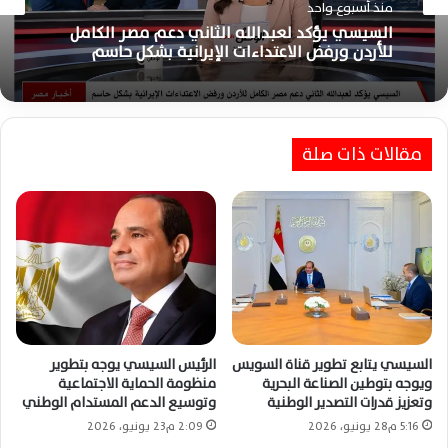
منذ أسبوع واحد
منذ أسبوع واحد
السيسي يؤكد لعبدالله الثاني دعم مصر الكامل
للأردن ورفض الاعتداءات الإيرانية بشكل حاسم
الرئيس السيسي يؤكد تضامن مصر مع تونس
ويبحث مع قيس سعيد تطورات المنطقة
مقالات ذات صلة
المشتركة
السيسي يتابع تطوير قناة السويس
الرئيس السيسي يوجه بتطوير
ويوجه بتوطين الصناعة البحرية
منظومة الحماية الاجتماعية
وتعزيز قدرات التصدير الوطنية
وتوسيع الدعم المستدام الوطني
5:16 م28 يونيو، 2026
2:09 م23 يونيو، 2026