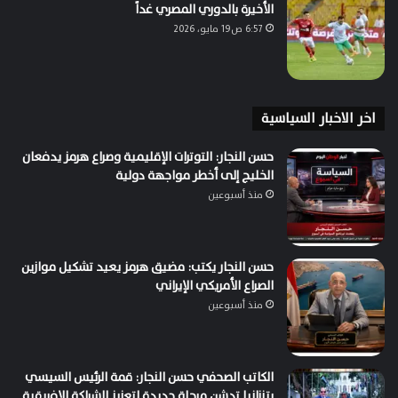
الأخيرة بالدوري المصري غداً
6:57 ص19 مايو، 2026
اخر الاخبار السياسية
حسن النجار: التوترات الإقليمية وصراع هرمز يدفعان
الخليج إلى أخطر مواجهة دولية
منذ أسبوعين
حسن النجار يكتب: مضيق هرمز يعيد تشكيل موازين
الصراع الأمريكي الإيراني
منذ أسبوعين
الكاتب الصحفي حسن النجار: قمة الرئيس السيسي
بتنزانيا تدشن مرحلة جديدة لتعزيز الشراكة الإفريقية