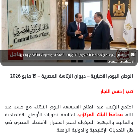
ر
ي
د
ا
إ
ل
ك
ت
السيسي يتابع مع محافظ المركزي تطورات الاقتصاد واحتواء التضخم وتعزيز
ر
الاحتياطي النقدي
و
ن
الوطن اليوم الاخبارية – ديوان الرئاسة المصرية – 19 مايو 2026
ي
ا
كتب | حسن النجار
اجتمع الرئيس
عبد الفتاح السيسي
، اليوم الثلاثاء، مع
حسن عبد
الله
،
محافظ البنك المركزي
، لمتابعة تطورات الأوضاع الاقتصادية
والمالية، والجهود المبذولة لدعم استقرار الاقتصاد المصري في
ظل التحديات الإقليمية والدولية الراهنة.