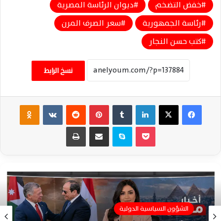
خفض التضخم
ديوان الرئاسة المصرية
رئاسة الجمهورية
سعر الصرف المرن
كتب حسن النجار
نسخ الرابط
فيسبوك
‫X
لينكدإن
‏Tumblr
بينتيريست
‏Reddit
‏VKontakte
Odnoklassniki
‫Pocket
سكايب
مشاركة عبر البريد
طباعة
الشؤون السياسية الدولية
الشؤون السياسية الدولية