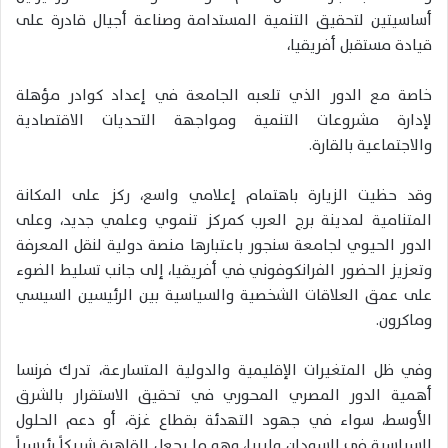
أساسيتين لتحقيق التنمية المستدامة وصناعة أجيال قادرة على
قيادة مستقبل أفريقيا،
خاصة مع الدور الذي تلعبه الجامعة في إعداد كوادر مؤهلة
لإدارة مشروعات التنمية ومواجهة التحديات الاقتصادية
والاجتماعية بالقارة.
وقد حظيت الزيارة باهتمام إعلامي واسع، ركز على المكانة
المتنامية لمدينة برج العرب كمركز تنموي وعلمي جديد، وعلى
الدور الحيوي لجامعة سنجور باعتبارها منصة دولية لنقل المعرفة
وتعزيز الحضور الفرانكوفوني في أفريقيا، إلى جانب تسليط الضوء
على عمق العلاقات الشخصية والسياسية بين الرئيسين السيسي
وماكرون.
وفي ظل المتغيرات الإقليمية والدولية المتسارعة، تدرك فرنسا
أهمية الدور المصري المحوري في تحقيق الاستقرار بالشرق
الأوسط، سواء في جهود التهدئة بقطاع غزة، أو دعم الحلول
السياسية في السودان وليبيا، وهو ما يجعل القاهرة شريكاً رئيسياً