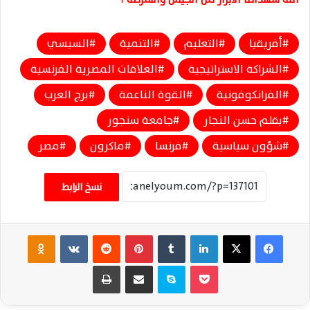
أفريقيا
التعليم
التنمية
السيسي
الشراكة الاستراتيجية
العلاقات المصرية الفرنسية
الفرانكوفونية
القوة الناعمة
برج العرب
بقلم حسن النجار
جامعة سنجور
شؤون سياسية
فرنسا
ماكرون
مصر
نسخ الرابط
فيسبوك
‫X
لينكدإن
‏Tumblr
بينتيريست
‏Reddit
‏VKontakte
Odnoklassniki
‫Pocket
سكايب
مشاركة عبر البريد
طباعة