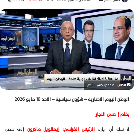
ر
س
ل
ب
ر
ي
د
ا
إ
ل
ك
الكاتب الصحفي حسن النجار
ت
ر
الوطن اليوم الاخبارية – شؤون سياسية – الاحد 10 مايو 2026
و
ن
بقلم | حسن النجار
ي
ا
لا شك أن زيارة
الرئيس الفرنسي
إيمانويل ماكرون
إلى
مصر
،