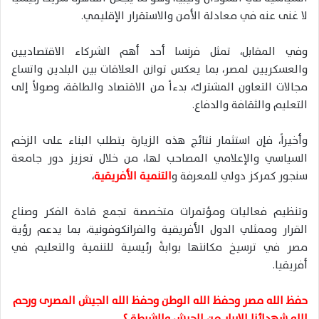
لا غنى عنه في معادلة الأمن والاستقرار الإقليمي.
وفي المقابل، تمثل فرنسا أحد أهم الشركاء الاقتصاديين
والعسكريين لمصر، بما يعكس توازن العلاقات بين البلدين واتساع
مجالات التعاون المشترك، بدءاً من الاقتصاد والطاقة، وصولاً إلى
التعليم والثقافة والدفاع.
وأخيراً، فإن استثمار نتائج هذه الزيارة يتطلب البناء على الزخم
السياسي والإعلامي المصاحب لها، من خلال تعزيز دور جامعة
سنجور كمركز دولي للمعرفة و
التنمية الأفريقية
،
وتنظيم فعاليات ومؤتمرات متخصصة تجمع قادة الفكر وصناع
القرار وممثلي الدول الأفريقية والفرانكوفونية، بما يدعم رؤية
مصر في ترسيخ مكانتها بوابةً رئيسية للتنمية والتعليم في
أفريقيا.
حفظ الله مصر وحفظ الله الوطن وحفظ الله الجيش المصرى ورحم
الله شهدائنا الابرار من الجيش والشرطة ؟