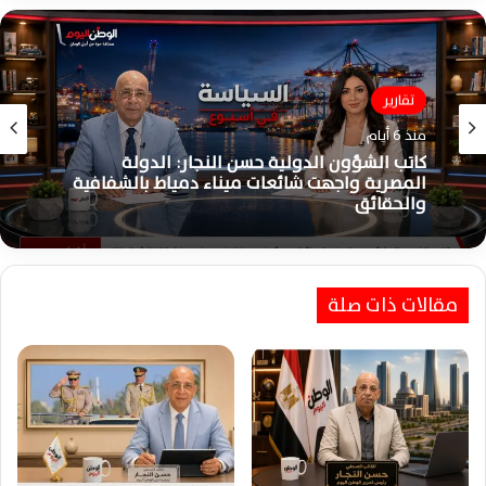
تقارير
منذ 6 أيام
كاتب الشؤون الدولية حسن النجار: الدولة
المصرية واجهت شائعات ميناء دمياط بالشفافية
والحقائق
مقالات ذات صلة