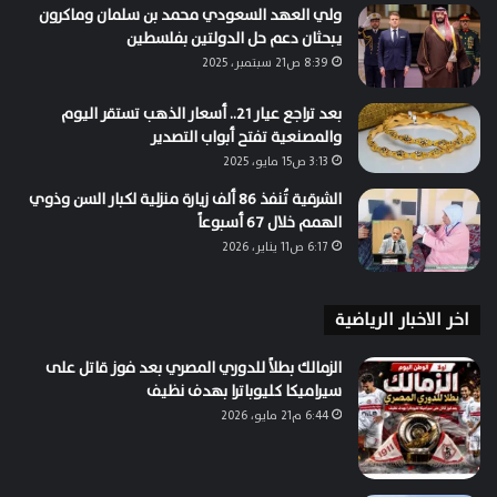
ولي العهد السعودي محمد بن سلمان وماكرون
يبحثان دعم حل الدولتين بفلسطين
8:39 ص21 سبتمبر، 2025
بعد تراجع عيار 21.. أسعار الذهب تستقر اليوم
والمصنعية تفتح أبواب التصدير
3:13 ص15 مايو، 2025
الشرقية تُنفذ 86 ألف زيارة منزلية لكبار السن وذوي
الهمم خلال 67 أسبوعاً
6:17 ص11 يناير، 2026
اخر الاخبار الرياضية
الزمالك بطلاً للدوري المصري بعد فوز قاتل على
سيراميكا كليوباترا بهدف نظيف
6:44 م21 مايو، 2026