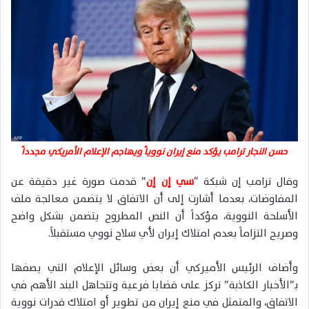
حسن النجار ترامب يؤكد منع إيران نووياً ويهاجم الإعلام الأمريكي مجدداً
وقال ترامب إن شبكة “
سي إن إن
” قدمت صورة غير دقيقة عن
المفاوضات، بعدما أشارت إلى أن الاتفاق لا يتضمن معالجة ملف
الأسلحة النووية، مؤكداً أن النص المطروح يتضمن بشكل واضح
وصريح التزاماً بعدم امتلاك إيران لأي سلاح نووي مستقبلاً.
وأضاف الرئيس الأميركي أن بعض وسائل الإعلام التي يصفها
بـ”الأخبار الكاذبة” تركز على قضايا فرعية وتتجاهل البند الأهم في
الاتفاق، والمتمثل في منع إيران من تطوير أو امتلاك قدرات نووية