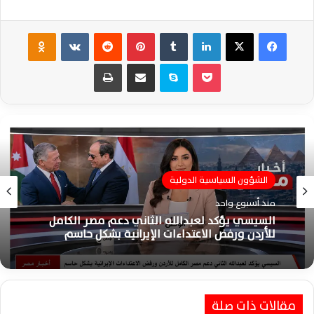
فيسبوك
‫X
لينكدإن
‏Tumblr
بينتيريست
‏Reddit
‏VKontakte
Odnoklassniki
‫Pocket
سكايب
مشاركة عبر البريد
طباعة
الشؤون السياسية الدولية
الشؤون السياسية الدولية
منذ أسبوع واحد
منذ أسبوع واحد
السيسي يؤكد لعبدالله الثاني دعم مصر الكامل
للأردن ورفض الاعتداءات الإيرانية بشكل حاسم
السيسي ورئيس مدغشقر يوقعان خمس مذكرات
مقالات ذات صلة
تفاهم لتعزيز التعاون الثنائي في العلمين اليوم