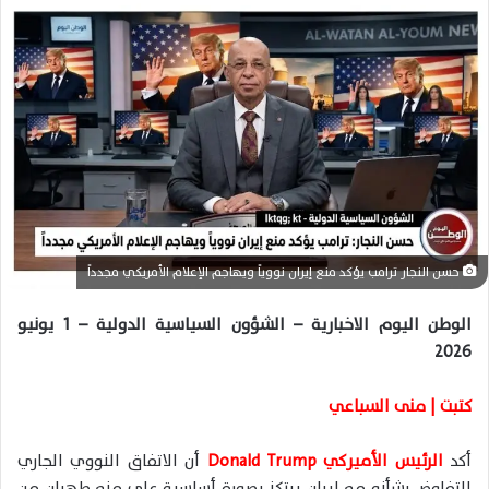
ل
ب
ر
ي
د
ا
إ
ل
ك
ت
ر
حسن النجار ترامب يؤكد منع إيران نووياً ويهاجم الإعلام الأمريكي مجدداً
و
ن
الوطن اليوم الاخبارية – الشؤون السياسية الدولية – 1 يونيو
ي
2026
ا
كتبت | منى السباعي
أكد
الرئيس الأميركي Donald Trump
أن الاتفاق النووي الجاري
التفاوض بشأنه مع إيران يرتكز بصورة أساسية على منع طهران من