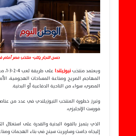
حسن النجار يكتب- منتخب مصر أمام فرص
ويعتمد منتخب
نيوزيلندا
على 
المهاجم الصريح وصناعة المساحات الهجومية، الأم
المصري، سواء من الناحية الدفاعية أو البدنية.
وتبرز خطورة المنتخب النيوزيلندي في عدد من عنا
فورست الإنجليزي،
الذي يتميز بالقوة البدنية والقدرة على استغلال ا
إليجاه جاست وساربريت سينج في بناء الهجمات وصناع