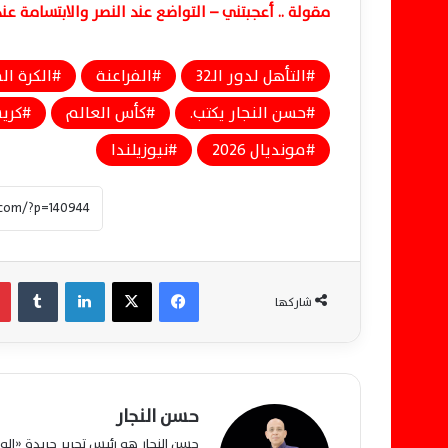
مقولة .. أعجبتني – التواضع عند النصر والابتسامة عن
التأهل لدور الـ32
الفراعنة
الكرة ال
حسن النجار يكتب.
كأس العالم
كري
مونديال 2026
نيوزيلندا
فيسبوك
‫X
لينكدإن
‏Tumblr
شاركها
حسن النجار
حسن النجار هو رئيس تحرير جريدة «ا