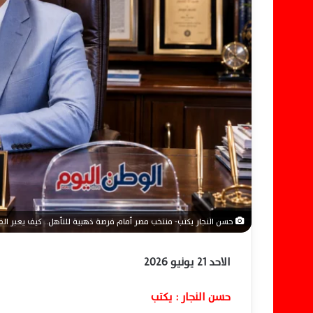
ا
إ
ل
ك
ت
ر
و
ن
ي
ا
حسن النجار يكتب- منتخب مصر أمام فرصة ذهبية للتأهل.. كيف يعبر الفر
الاحد 21 يونيو 2026
حسن النجار : يكتب