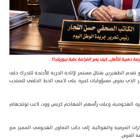
ة ذهبية للتأهل.. كيف يعبر الفراعنة عقبة نيوزيلندا؟
طريقة لعب 4-2-3-1، مع تقدم الظهيرين بشكل مستمر لإتاحة الحرية للأجنحة للتحرك خلف
ر الذي يفرض مسؤوليات كبيرة على لاعبي الخط الخلفي للمنتخب
صره الهجومية، وعلى رأسهم المهاجم كريس وود، لاعب نوتنجهام
لكرات العرضية والهوائية، إلى جانب التعاون الهجومي المميز مع
ة الفرص.