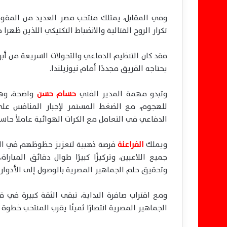
وفي المقابل، يمتلك منتخب مصر العديد من المقوم
تكرار الروح القتالية والانضباط التكتيكي اللذين ظهرا خ
فقد كان التنظيم الدفاعي والتحولات السريعة من أ
يحتاجه الفريق مجددًا أمام نيوزيلندا.
وتبدو مهمة المدير الفني
حسام حسن
واضحة، وهي
للهجوم، مع الضغط المستمر لإجبار المنافس على ا
الدفاعي في التعامل مع الكرات الهوائية عاملاً حاسم
ويملك
الفراعنة
فرصة ذهبية لتعزيز حظوظهم في التأهل
جميع اللاعبين، وتركيزًا كبيرًا طوال دقائق المب
وتحقيق حلم الجماهير المصرية بالوصول إلى الأدوار ا
ومع اقتراب صافرة البداية، تبقى الثقة كبيرة في ق
الجماهير المصرية انتصارًا ثمينًا يقرب المنتخب خطو