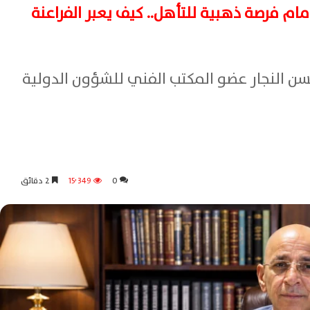
ام فرصة ذهبية للتأهل.. كيف يعبر الفراعنة
ن النجار عضو المكتب الفني للشؤون الدولية
0
15٬349
2 دقائق