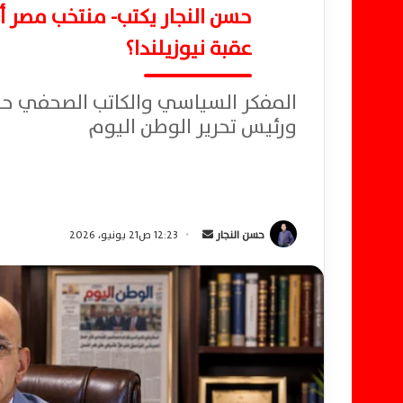
حسن النجار يكتب- منتخب مصر أم
عقبة نيوزيلندا؟
المفكر السياسي والكاتب الصحفي حس
ورئيس تحرير الوطن اليوم
حسن النجار
أ
12:23 ص21 يونيو، 2026
ر
س
ل
ب
ر
ي
د