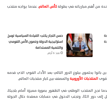
دة من أهم مبارياته في بطولة
كأس العالم
، عندما يواجه منتخب
دة
حسن النجار يكتب: القيادة السياسية ترسخ
ة
استراتيجية الدولة وتصون الأمن القومي
والتنمية المستدامة
منذ 6 أيام
 باتوا يحلمون ببلوغ الدور التالي بعد الأداء القوي الذي قدمه
 أقوى
المنتخبات الأوروبية
والمصنف بين كبار منتخبات العالم.
ما نجح المنتخب الوطني في الظهور بصورة مميزة أمام بلجيكا،
ليصبح الفوز على نيوزيلندا خطوة مهمة نحو التأهل إلى دور الـ32، وتجنب الدخول في حسابات معقدة خلال الجولة