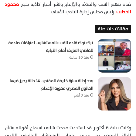
ضده بتهم السب والقذف والإزعاج ونشر أخبار كاذبة بحق
محمود
الخطيب
، رئيس مجلس إدارة النادي الأهلي.
مقالات ذات صلة
تيك توك قاده للقب «المستشار».. اعترافات صادمة
للقاضي المزيف أمام النيابة
منذ 20 ساعة
بعد إحالة سارة خليفة للمفتي.. 14 حالة يجيز فيها
القانون المصري عقوبة الإعدام
منذ 3 أيام
وكانت نيابة 6 أكتوبر قد استدعت مدحت شلبي لسماع أقواله بشأن
البلاغ المقدم من محمد عثمان، المستشار القانوني للنادي