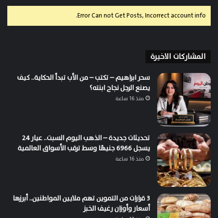
Error Can not Get Posts, Incorrect account info.
المشاركات الاخيرة
سحر ابراهيم – تكتب – من الأب تبدأ الحكاية.. كيف
يصنع الرجل نجاح ابنته؟
منذ 16 ساعة
تحديثات جديدة – الذهب اليوم السبت.. عيار 24
يسجل 6966 جنيهًا وسط ترقب الأسواق العالمية
منذ 16 ساعة
3 قرارات من التموين تهم ملايين المواطنين.. أبرزها
أسعار وأوزان رغيف الخبز