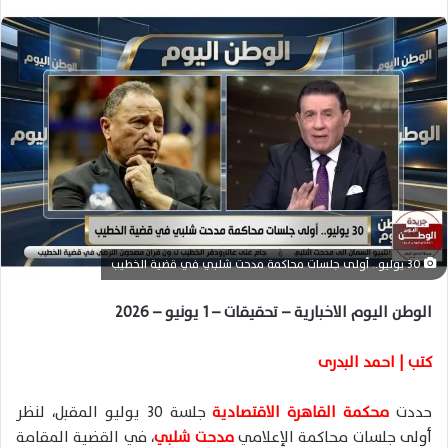
ل
ب
ر
ي
د
ا
إ
ل
ك
ت
ر
30 يوليو.. أولى جلسات محاكمة مدحت شلبي في قضية الخطيب
و
ن
الوطن اليوم الاخبارية – تحقيقات – 1 يونيو – 2026
ي
ا
كتب | احمد البدرى
حددت
محكمة القاهرة الاقتصادية
جلسة 30 يوليو المقبل، لنظر
أولى جلسات محاكمة الإعلامي
مدحت شلبي
، في القضية المقامة