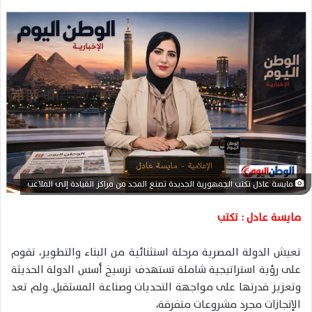
ل
ب
ر
ي
د
ا
إ
ل
ك
ت
ر
مايسة عادل تكتب الجمهورية الجديدة تصنع المجد من مراكز القيادة إلى الملاعب
و
ن
مايسة عادل : تكتب
ي
ا
تعيش الدولة المصرية مرحلة استثنائية من البناء والتطوير، تقوم
على رؤية استراتيجية شاملة تستهدف ترسيخ أسس الدولة الحديثة
وتعزيز قدرتها على مواجهة التحديات وصناعة المستقبل. ولم تعد
الإنجازات مجرد مشروعات متفرقة،