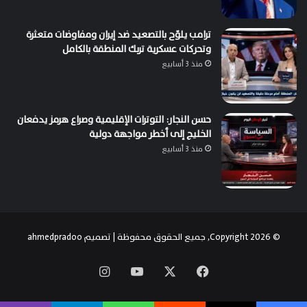
ترامب يلوّح بالتصعيد ضد إيران ومفاوضات متعثرة
وتحركات عسكرية تربك المنطقة بالكامل
منذ 3 أسابيع
حسن النجار: التوترات الإقليمية وصراع هرمز يدفعان
الخليج إلى أخطر مواجهة دولية
منذ 3 أسابيع
© Copyright 2026, جميع الحقوق محفوظة | تصميم
ahmedpradoo
‫X
فيسبوك
‫YouTube
انستقرام