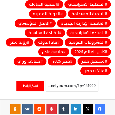
التخطيط الاستراتيجي
التنمية الشاملة
التنمية المستدامة
الدولة المصرية
العاصمة الإدارية الجديدة
العمل المؤسسي
القيادة الاستراتيجية
القيادة السياسية
المشروعات القومية
بناء الدولة
رؤية مصر
كأس العالم 2026
مايسة عادل
مستقبل مصر
مصر 2026.
مقالات وراي
منتخب مصر
نسخ الرابط
فيسبوك
‫X
لينكدإن
‏Tumblr
بينتيريست
‏Reddit
‏VKontakte
Odnoklassniki