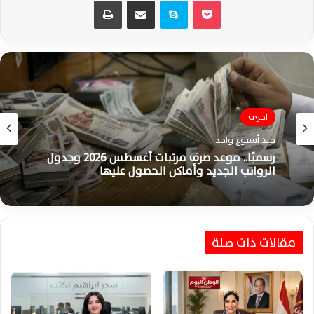
‫Pocket
سكايب
مشاركة عبر البريد
طباعة
اخرى
مقالات ورأى
منذ أسبوع واحد
منذ أسبوع واحد
رسميًا.. موعد صرف مرتبات أغسطس 2026 وجدول
الرواتب الجديد وأماكن الحصول عليها
عزة علي تكتب : زهرة الحب تعطر القلوب وتحيي
أجمل المشاعر الإنسانية
مقالات ذات صلة