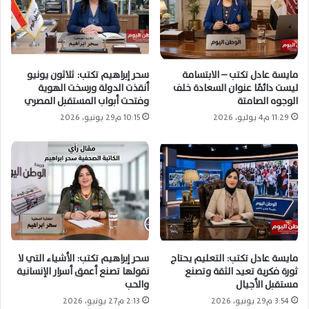
مايسة عادل تكتب – الابتسامة
سحر إبراهيم تكتب: ثلاثون يونيو
ليست دائمًا عنوان السعادة خلف
أنقذت الدولة ورسخت الهوية
الوجوه الصامتة
وفتحت أبواب المستقبل المصري
11:29 م4 يوليو، 2026
10:15 م29 يونيو، 2026
مايسة عادل تكتب: التعليم يحتاج
سحر إبراهيم تكتب: الأشياء التي لا
ثورة فكرية تعيد الثقة وتصنع
نقولها تصنع أعمق أسرار الإنسانية
مستقبل الأجيال
والحب
3:54 م29 يونيو، 2026
2:13 م27 يونيو، 2026