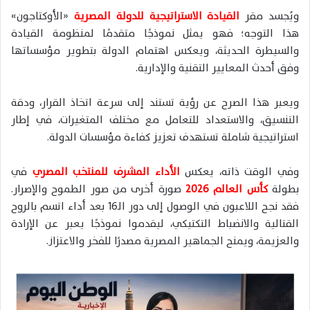
ويُجسد مقر
القيادة الاستراتيجية للدولة المصرية
«الأوكتاجون»
هذا التوجه؛ فهو يمثل نموذجًا متقدمًا لمنظومة القيادة
والسيطرة الحديثة، ويعكس اهتمام الدولة بتطوير مؤسساتها
وفق أحدث المعايير التقنية والإدارية.
ويعبر هذا الصرح عن رؤية تستند إلى سرعة اتخاذ القرار، ودقة
التنسيق، والاستعداد للتعامل مع مختلف المتغيرات، في إطار
استراتيجية شاملة تستهدف تعزيز كفاءة مؤسسات الدولة.
وفي الوقت ذاته، يعكس
الأداء المشرف للمنتخب المصري
في
بطولة
كأس العالم 2026
صورة أخرى من صور الطموح والإصرار.
فقد نجح اللاعبون في الوصول إلى دور الـ16 بعد أداء اتسم بالروح
القتالية والانضباط التكتيكي، ليقدموا نموذجًا يعبر عن الإرادة
والعزيمة، ويمنح الجماهير المصرية مصدرًا للفخر والاعتزاز.