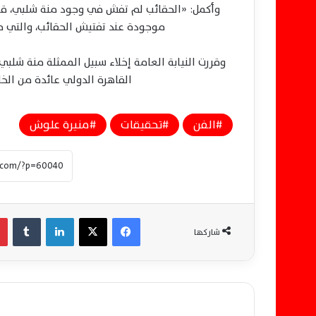
وأكمل: «الحقائب لم تفش في وجود منة شلبي، قا
موجودة عند تفتيش الحقائب، والتي 
وقررت النيابة العامة إخلاء سبيل الممثلة منة شلب
القاهرة الدولي عائدة من الخا
الفن
تحقيقات
منيرة علوش
فيسبوك
‫X
لينكدإن
‏Tumblr
شاركها