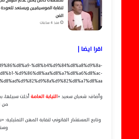
مصطفى كامل يعلن عدم الترشح مجد
لنقابة الموسيقيين ويستعد للعودة 
الفن
منذ 4 ساعات
اقرا ايضا |
85%d9%86%d8%a9-%d8%b4%d9%84%d8%a8%d9%8a-
d8%b1-%d9%86%d8%aa%d8%a7%d8%a6%d8%ac-
%d8%ad%d9%82%d9%8a%d9%82%d8%a7%d8%aa/
وأضاف: شعبان سعيد «
النيابة العامة
أخلت سبيلها، بع
من ا
وتابع المستشار القانوني لنقابة المهن التمثيلية: «
وستب