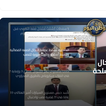
وزارة الداخلية تضبط غسل أموال بـ250 مليون
جنيه حصيلة تجارة المخدرات والأسلحة
5 سقطات كشفت منتحل صفة القاضي قبل
محاكمته أمام القضاء المصري اليوم
الداخلية تُسقط عصابة انتحال الصفة القضائية
وتضبط أسلحة وكروت مزورة للنصب
ال
لحة
حادث مأساوي يهز الفيوم.. مصرع 3 وإصابة 7
في انقلاب ميكروباص بالطريق الصحراوي
تأييد حبس مستريح السيارات أمير الهلالي 33
عامًا في 11 قضية نصب واحتيال