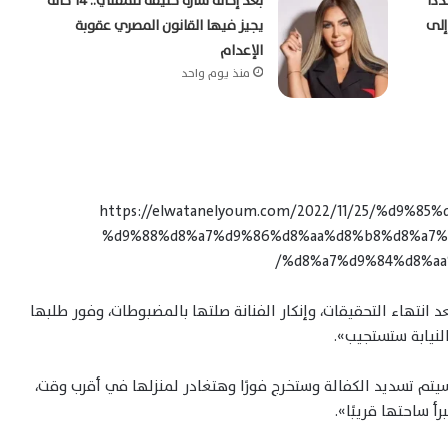
دًا
بعد إحالة سارة خليفة للمفتي.. 14 حالة
إلى
يجيز فيها القانون المصري عقوبة
الإعدام
منذ يوم واحد
https://elwatanelyoum.com/2022/11/25/%d9%
%d9%88%d8%a7%d9%86%d8%aa%d8%b8%d8%a7%
%d8%a7%d9%84%d8%aa
د انتهاء التحقيقات، وإنكار الفنانة صلتها بالمضبوطات، وفور طلبها
لنيابة ستستجيب».
سيتم تسديد الكفالة وستخرج فورًا وهتغادر لمنزلها في أقرب وقت،
رأ ساحتها قريبًا».