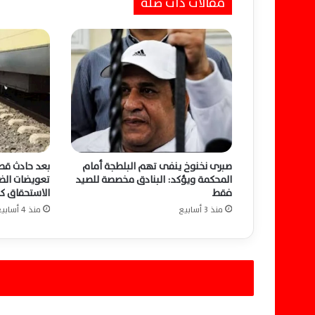
مقالات ذات صلة
ل
ن
ش
ر
و
ط
ط
ر
ح
1
4
صبرى نخنوخ ينفى تهم البلطجة أمام
بعد حادث قطا
و
المحكمة ويؤكد: البنادق مخصصة للصيد
تعويضات الض
ح
فقط
الاستحقاق ك
د
منذ 3 أسابيع
منذ 4 أسابيع
ة
س
ك
ن
ي
ة
و
ع