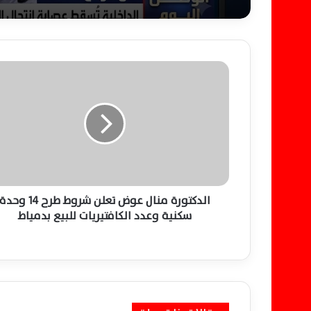
ا
ل
د
ك
ت
و
ر
ة
م
ن
الدكتورة منال عوض تعلن شروط طرح 14 وحد
ا
سكنية وعدد الكافتيريات للبيع بدمياط
ل
ع
و
ض
ت
ع