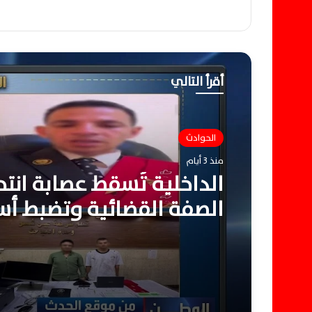
أقرأ التالي
الحوادث
منذ 3 أيام
الداخلية تُسقط عصابة انتح
الصفة القضائية وتضبط أس
وكروت مزورة للنصب