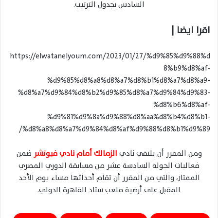
السادس بجدول الترتيب.
اقرا ايضا |
https://elwatanelyoum.com/2023/01/27/%d9%85%d9%88%d
8%b9%d8%af-
%d9%85%d8%a8%d8%a7%d8%b1%d8%a7%d8%a9-
%d8%a7%d9%84%d8%b2%d9%85%d8%a7%d9%84%d9%83-
%d8%b6%d8%af-
%d9%81%d9%8a%d9%88%d8%aa%d8%b4%d8%b1-
%d8%a8%d8%a7%d9%84%d8%af%d9%88%d8%b1%d9%89/
ومن المقرر أن يلتقي نادي
الزمالك أمام نادي فيوتشر
ضمن
فعاليات الجولة السادسة عشر من مسابقة الدوري المصري
الممتاز، والتي من المقرر أن تقام أحداثها مساء يوم الأحد
المقبل على أرضية ملعب ستاد القاهرة الدولي.