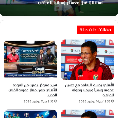
منذ أسبوع واحد
أزمة جديدة خلال الميركاتو الصيفي الحالي
مقالات ذات صلة
الأهلي يحسم موقف إمام عاشور ويترقب عرضًا
استثنائيًا قبل معسكر إسبانيا المرتقب
الأهلي يحسم التعاقد مع حسين
سيد معوض يقترب من العودة
عموتة رسمياً ويترقب وصوله
للأهلي ضمن جهاز عموتة الفني
للقاهرة
الجديد
12:56 ص14 يونيو، 2026
8:33 ص11 يونيو، 2026