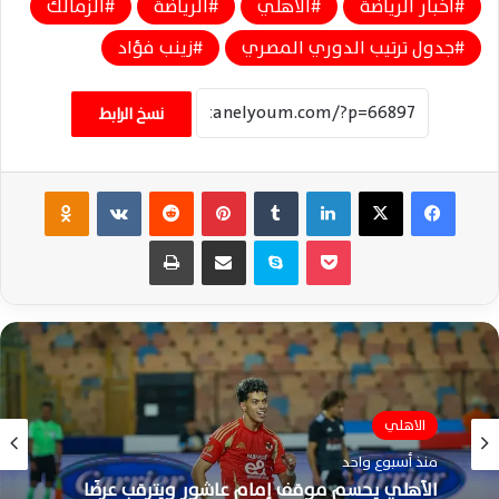
اخبار الرياضة
الاهلي
الرياضة
الزمالك
جدول ترتيب الدوري المصري
زينب فؤاد
نسخ الرابط
فيسبوك
‫X
لينكدإن
‏Tumblr
بينتيريست
‏Reddit
‏VKontakte
Odnoklassniki
‫Pocket
سكايب
مشاركة عبر البريد
طباعة
الاهلي
منذ أسبوعين
الاهلي
محمد شريف يتمسك بالبقاء ويضع الأهلي أمام