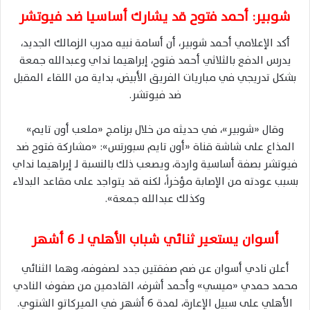
شوبير: أحمد فتوح قد يشارك أساسيا ضد فيوتشر
أكد الإعلامي أحمد شوبير، أن أسامة نبيه مدرب الزمالك الجديد،
يدرس الدفع بالثلاثي أحمد فتوح، إبراهيما نداي وعبدالله جمعة
بشكل تدريجي في مباريات الفريق الأبيض، بداية من اللقاء المقبل
ضد فيوتشر.
وقال «شوبير»، في حديثه من خلال برنامج «ملعب أون تايم»
المذاع على شاشة قناة «أون تايم سبورتس»: «مشاركة فتوح ضد
فيوتشر بصفة أساسية واردة، ويصعب ذلك بالنسبة لـ إبراهيما نداي
بسبب عودته من الإصابة مؤخراً، لكنه قد يتواجد على مقاعد البدلاء
وكذلك عبدالله جمعة».
أسوان يستعير ثنائي شباب الأهلي لـ 6 أشهر
أعلن نادي أسوان عن ضم صفقتين جدد لصفوفه، وهما الثنائي
محمد حمدي «ميسي» وأحمد أشرف، القادمين من صفوف النادي
الأهلي على سبيل الإعارة، لمدة 6 أشهر في الميركاتو الشتوي.