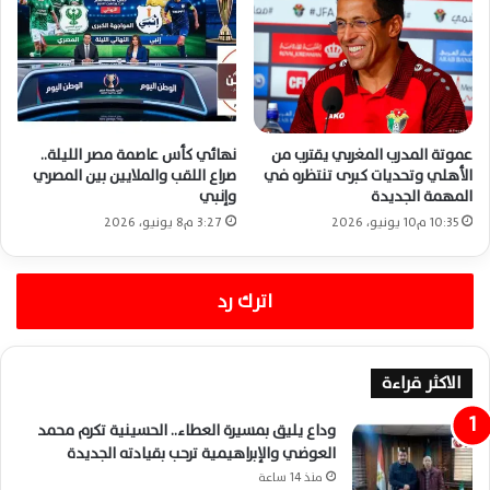
عموتة المدرب المغربي يقترب من
نهائي كأس عاصمة مصر الليلة..
الأهلي وتحديات كبرى تنتظره في
صراع اللقب والملايين بين المصري
المهمة الجديدة
وإنبي
10:35 م10 يونيو، 2026
3:27 م8 يونيو، 2026
اترك رد
الاكثر قراءة
وداع يليق بمسيرة العطاء.. الحسينية تكرم محمد
العوضي والإبراهيمية ترحب بقيادته الجديدة
منذ 14 ساعة