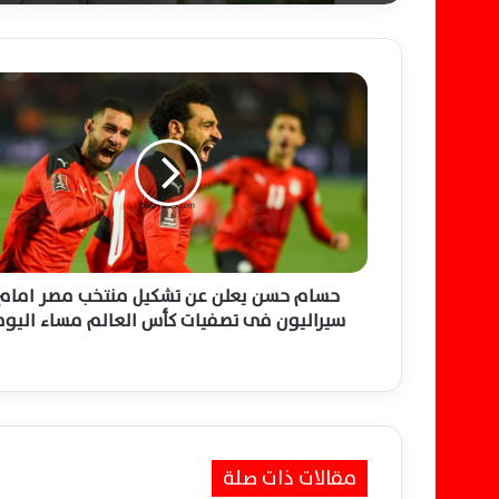
ح
س
ا
م
ح
س
ن
ي
ع
ل
حسام حسن يعلن عن تشكيل منتخب مصر امام
ن
سيراليون فى تصفيات كأس العالم مساء اليو
ع
ن
ت
ش
ك
ي
مقالات ذات صلة
ل