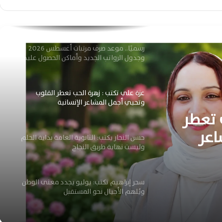
حسن النجار يكتب: مضيق هرمز يعيد تشكيل
موازين الصراع الأمريكي الإيراني
رسميًا.. موعد صرف مرتبات أغسطس 2026
وجدول الرواتب الجديد وأماكن الحصول عليها
عزة علي تكتب : زهرة الحب تعطر القلوب
وتحيي أجمل المشاعر الإنسانية
 تعطر
اعر
حسن النجار يكتب: الثانوية العامة بداية الحلم
وليست نهاية طريق النجاح
سحر إبراهيم تكتب: يوليو يجدد معنى الوطن
ويُلهم الأجيال نحو المستقبل