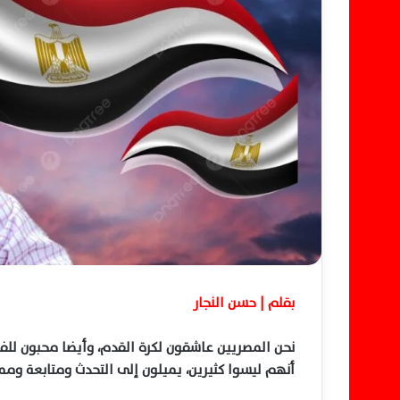
إ
ل
ك
ت
ر
و
ن
ي
ا
بقلم | حسن النجار
نحن المصريين عاشقون لكرة القدم، وأيضا محبون للفن
أنهم ليسوا كثيرين، يميلون إلى التحدث ومتابعة وم