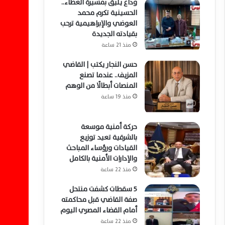
وداع يليق بمسيرة العطاء..
الحسينية تكرم محمد
العوضي والإبراهيمية ترحب
بقيادته الجديدة
منذ 21 ساعة
حسن النجار يكتب | القاضي
المزيف.. عندما تصنع
المنصات أبطالًا من الوهم
منذ 19 ساعة
حركة أمنية موسعة
بالشرقية تعيد توزيع
القيادات ورؤساء المباحث
والإدارات الأمنية بالكامل
منذ 22 ساعة
5 سقطات كشفت منتحل
صفة القاضي قبل محاكمته
أمام القضاء المصري اليوم
منذ 22 ساعة