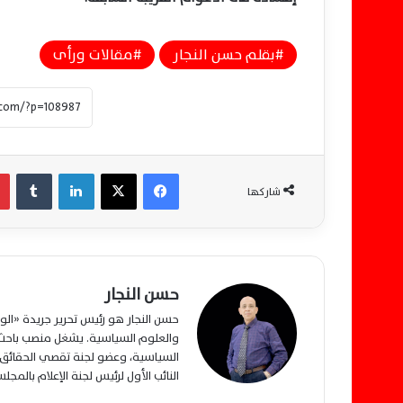
بقلم حسن النجار
مقالات ورأى
فيسبوك
‫X
لينكدإن
‏Tumblr
شاركها
حسن النجار
حسن النجار هو رئيس تحرير جريدة «ا
والعلوم السياسية. يشغل منصب باحث م
السياسية، وعضو لجنة تقصي الحقائق ب
النائب الأول لرئيس لجنة الإعلام بالمج