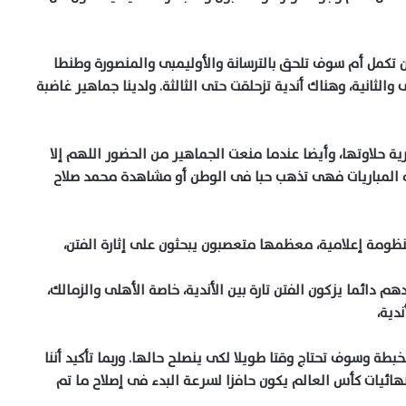
 تكمل أم سوف تلحق بالترسانة والأوليمبى والمنصورة وطنطا
 والثانية، وهناك أندية تزحلقت حتى الثالثة. ولدينا جماهير غاضبة
 حلاوتها، وأيضا عندما منعت الجماهير من الحضور اللهم إلا
ذه المباريات فهى تذهب حبا فى الوطن أو مشاهدة محمد صلاح
نظومة إعلامية، معظمها متعصبون يبحثون على إثارة الفتن،
 دائما يزكون الفتن تارة بين الأندية، خاصة الأهلى والزمالك،
ندية،
لخبطة وسوف تحتاج وقتا طويلا لكى ينصلح حالها. وربما تأكيد أننا
نهائيات كأس العالم يكون حافزا لسرعة البدء فى إصلاح ما تم