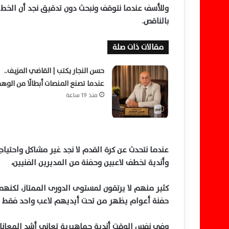
وللأسف عندما نتوقف ونبحث دون تدقيق نجد أن الخط ال
بالناقص.
مقالات ذات صلة
حسن النجار يكتب | القاضي المزيف..
عندما تصنع المنصات أبطالًا من الوه
منذ 19 ساعة
عندما نتحدث عن كرة القدم لا نجد غير مشاكل واحتياجا
وأندية تخطف لاعبين وحفنة من المديرين الفنيين،
كثير منهم لا يرتقون لمستوى الدورى الممتاز، لكنهم 
حفنة أعوام يظهر من تحت أيديهم لاعب واحد فقط أو 
وفى نفس الوقت أندية جماهيرية تعانى أشد المعاناة