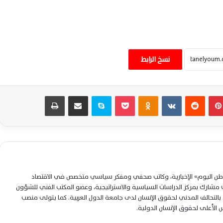
حسن النجار يكتب: السلام الداخلي يصنع أمانك
العاطفي ويقودك للحياة
نسخ الرابط
سحر إبراهيم تكتب: السوشيال ميديا بين
بينتيريست
‏Reddit
‏VKontakte
Odnoklassniki
‫Pocket
سكايب
مشاركة عبر البريد
طباعة
سموم الخطاب وتحديات الوعي الرقمي
حسن النجار يكتب: من الأمن إلى الاقتصاد..
رسائل الأوكتاجون ترسم مستقبل مصر
لوطن اليوم» الإخبارية، وكاتب صحفي ومفكر سياسي متخصص في الاقتصاد
مي الكاشف تكتب: هل سرقت الحياة الحديثة
شارك بمركز الدراسات السياسية والاستراتيجية، وعضو المكتب الفني للشؤون
دفء الجيرة والمحبة بين الناس؟
التحالف المدني لحقوق الإنسان لدى جامعة الدول العربية. كما يتولى منصب
لس الأعلى لحقوق الإنسان الدولية.