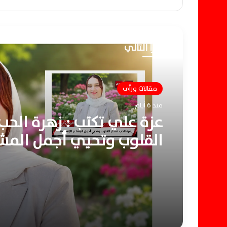
أقرأ التالي
مقالات ورأى
منذ 6 أيام
عزة علي تكتب : زهرة الحب
القلوب وتحيي أجمل المش
الإنسانية