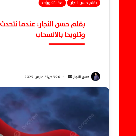
بقلم حسن النجار
مقالات ورأى
بقلم حسن النجار: عندما نتحدث 
وتلويحا بالانسحاب
حسن النجار
أ
3:26 ص25 مارس، 2025
ر
س
ل
ب
ر
ي
د
ا