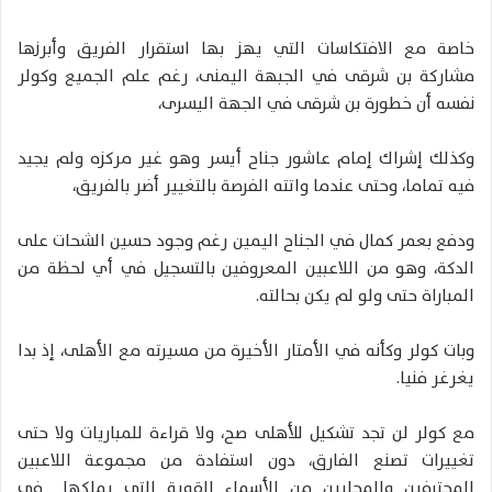
خاصة مع الافتكاسات التي يهز بها استقرار الفريق وأبرزها
مشاركة بن شرقى في الجبهة اليمنى، رغم علم الجميع وكولر
نفسه أن خطورة بن شرقى في الجهة اليسرى،
وكذلك إشراك إمام عاشور جناح أيسر وهو غير مركزه ولم يجيد
فيه تماما، وحتى عندما واتته الفرصة بالتغيير أضر بالفريق،
ودفع بعمر كمال في الجناح اليمين رغم وجود حسين الشحات على
الدكة، وهو من اللاعبين المعروفين بالتسجيل في أي لحظة من
المباراة حتى ولو لم يكن بحالته.
وبات كولر وكأنه في الأمتار الأخيرة من مسيرته مع الأهلى، إذ بدا
يغرغر فنيا.
مع كولر لن تجد تشكيل للأهلى صح، ولا قراءة للمباريات ولا حتى
تغييرات تصنع الفارق، دون استفادة من مجموعة اللاعبين
المحترفين والمحليين من الأسماء القوية التي يملكها في