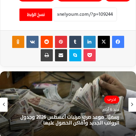
نسخ الرابط
فيسبوك
‫X
لينكدإن
‏Tumblr
بينتيريست
‏Reddit
‏VKontakte
Odnoklassniki
‫Pocket
سكايب
مشاركة عبر البريد
طباعة
اخرى
مقالات ورأى
منذ 6 أيام
منذ 7 أيام
رسميًا.. موعد صرف مرتبات أغسطس 2026 وجدول
الرواتب الجديد وأماكن الحصول عليها