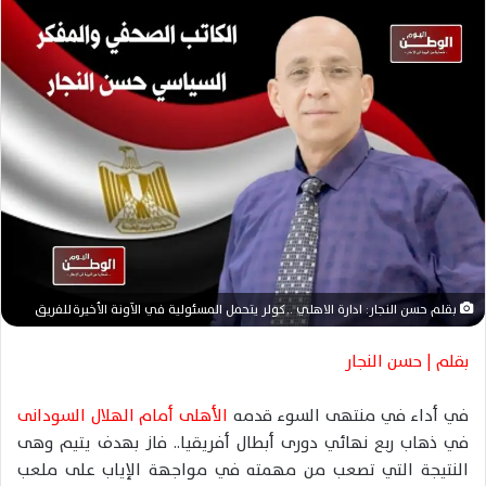
س
ل
ب
ر
ي
د
ا
إ
ل
ك
ت
ر
بقلم حسن النجار: ادارة الاهلي .. كولر يتحمل المسئولية في الآونة الأخيرة للفريق
و
ن
بقلم | حسن النجار
ي
ا
في أداء في منتهى السوء قدمه
الأهلى أمام الهلال السودانى
في ذهاب ربع نهائي دورى أبطال أفريقيا.. فاز بهدف يتيم وهى
النتيجة التي تصعب من مهمته في مواجهة الإياب على ملعب