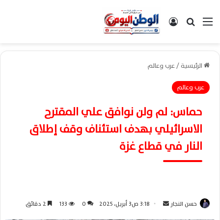
القائمة
بحث عن
تسجيل الدخول
الرئيسية
/
عرب وعالم
عرب وعالم
حماس: لم ولن نوافق علي المقترح
الاسرائيلي بهدف استئناف وقف إطلاق
النار في قطاع غزة
حسن النجار
أ
3:18 ص3 أبريل، 2025
0
133
2 دقائق
ر