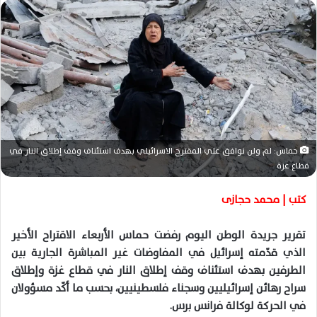
س
ل
ب
ر
ي
د
ا
إ
ل
حماس: لم ولن نوافق علي المقترح الاسرائيلي بهدف استئناف وقف إطلاق النار في
ك
قطاع غزة
ت
ر
كتب | محمد حجازى
و
ن
تقرير جريدة الوطن اليوم رفضت حماس الأربعاء الاقتراح الأخير
ي
الذي قدّمته إسرائيل في المفاوضات غير المباشرة الجارية بين
ا
الطرفين بهدف استئناف وقف إطلاق النار في قطاع غزة وإطلاق
سراح رهائن إسرائيليين وسجناء فلسطينيين، بحسب ما أكّد مسؤولان
في الحركة لوكالة فرانس برس.