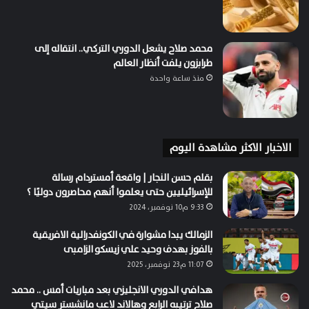
محمد صلاح يشعل الدوري التركي.. انتقاله إلى
طرابزون يلفت أنظار العالم
منذ ساعة واحدة
الاخبار الاكثر مشاهدة اليوم
بقلم حسن النجار | واقعة أمستردام رسالة
للإسرائيليين حتى يعلموا أنهم محاصرون دوليًا ؟
9:33 م10 نوفمبر، 2024
الزمالك يبدا مشوارة في الكونفدرالية الافريقية
بالفوز بهدف وحيد علي زيسكو الزامبى
11:07 م23 نوفمبر، 2025
هدافي الدوري الانجليزي بعد مباريات أمس .. محمد
صلاح ترتيبه الرابع وهالاند لاعب مانشستر سيتي