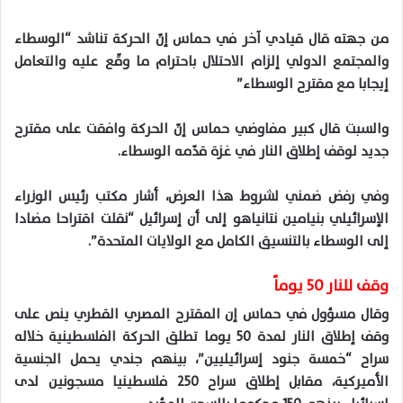
من جهته قال قيادي آخر في حماس إنّ الحركة تناشد “الوسطاء
والمجتمع الدولي إلزام الاحتلال باحترام ما وقّع عليه والتعامل
إيجابا مع مقترح الوسطاء”
والسبت قال كبير مفاوضي حماس إنّ الحركة وافقت على مقترح
جديد لوقف إطلاق النار في غزة قدّمه الوسطاء.
وفي رفض ضمني لشروط هذا العرض، أشار مكتب رئيس الوزراء
الإسرائيلي بنيامين نتانياهو إلى أن إسرائيل “نقلت اقتراحا مضادا
إلى الوسطاء بالتنسيق الكامل مع الولايات المتحدة”.
وقف للنار 50 يوماً
وقال مسؤول في حماس إن المقترح المصري القطري ينص على
وقف إطلاق النار لمدة 50 يوما تطلق الحركة الفلسطينية خلاله
سراح “خمسة جنود إسرائيليين”، بينهم جندي يحمل الجنسية
الأميركية، مقابل إطلاق سراح 250 فلسطينيا مسجونين لدى