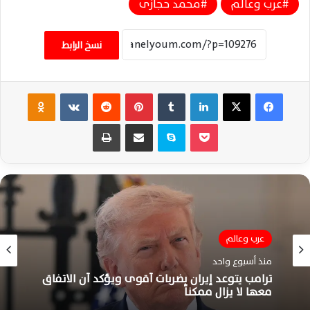
عرب وعالم
محمد حجازى
نسخ الرابط
فيسبوك
‫X
لينكدإن
‏Tumblr
بينتيريست
‏Reddit
‏VKontakte
Odnoklassniki
‫Pocket
سكايب
مشاركة عبر البريد
طباعة
عرب وعالم
منذ أسبوع واحد
ترامب يتوعد إيران بضربات أقوى ويؤكد أن الاتفاق
معها لا يزال ممكناً