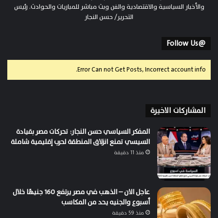
والأخبار السياسية والاقتصادية والفن وبث مباشر للمباريات والحوادث. رئيس
التحرير/ حسن النجار
@Follow Us
Error Can not Get Posts, Incorrect account info.
المشاركات الاخيرة
المفكر السياسي حسن النجار: تحركات مصر بقيادة
السيسي تمنع انزلاق المنطقة لحرب إقليمية شاملة
منذ 11 دقيقة
عاجل الان – الذهب في مصر يرتفع 160 جنيهًا خلال
أسبوع والجنيه يحد من المكاسب
منذ 59 دقيقة