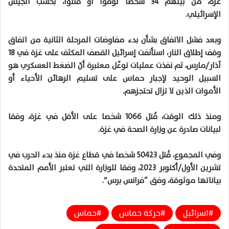
غزة، من بينهم 34 شخصا توفوا أو قتلوا، بحسب الجيش
الإسرائيلي.
وبعد فشل الاتفاق بشأن بدء مفاوضات المرحلة الثانية من اتفاق
وقف إطلاق النار، استأنفت إسرائيل القصف المكثف على غزة في 18
آذار/مارس، ثم نفذت عمليات توغّل معتبرة أنّ الضغط العسكري هو
السبيل الوحيد لإجبار حماس على تسليم الرهائن الأحياء أو
الأموات الذين لا تزال تحتجزهم.
ومنذ ذلك الوقت، قُتل 1066 شخصا على الأقل في غزة، وفقا
لبيانات صادرة عن وزارة الصحة في غزة.
وفي المجموع، قُتل 50423 شخصا في قطاع غزة منذ بدء الحرب في
تشرين الأول/أكتوبر 2023، وفقا للوزارة التي تعتبر الأمم المتحدة
بياناتها موثوقة، وفق “فرانس برس”.
اسرائيل
حركة حماس
حماس