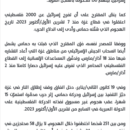
إسرائيل، بينهم 150 محكوما بالسجن المؤبد.
كما ينصّ المقترح على أن تفرج إسرائيل عن 2000 فلسطيني
اعتقلوا في قطاع غزة منذ 7 تشرين الأول/أكتوبر 2023، تاريخ
الهجوم الذي شنّته حماس وأدى إلى اندلاع الحرب.
ووفقا للمصدر نفسه، فإن المقترح الذي قبلت به حماس يشمل
أيضا انسحاب الجيش الإسرائيلي من مناطق غزة التي أعاد انتشاره
فيها منذ 18 آذار/مارس، وتدفّق المساعدات الإنسانية إلى القطاع
الفلسطيني المحاصر الذي تفرض عليه إسرائيل حصارا كاملا منذ 2
آذار/مارس.
وفي 19 كانون الثاني/يناير، دخل اتفاق وقف إطلاق النار في غزة
حيّز التنفيذ بين إسرائيل وحركة حماس، إثر حرب مدمّرة استمرّت 15
شهرا، عقب هجوم غير مسبوق نفذته الحركة الفلسطينية على
الدولة العبرية في السابع من تشرين الأول/أكتوبر 2023.
ومن بين 251 شخصا اختطفوا خلال الهجوم، لا يزال 58 محتجزين في