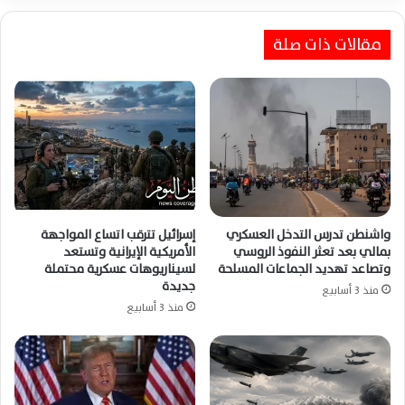
مقالات ذات صلة
روبيو يرفع سقف الضغوط على إيران ويؤكد: تغيير
السلوك أصبح ضرورة أمريكية
واشنطن تدرس التدخل العسكري
إسرائيل تترقب اتساع المواجهة
بمالي بعد تعثر النفوذ الروسي
الأمريكية الإيرانية وتستعد
وتصاعد تهديد الجماعات المسلحة
لسيناريوهات عسكرية محتملة
جديدة
منذ 3 أسابيع
منذ 3 أسابيع