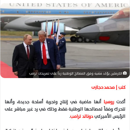
ل
ب
ر
ي
د
ا
إ
ل
ك
ت
الكرملين يؤكد مضيه وفق المصالح الوطنية رداً على تصريحات ترامب
ر
و
كتب | محمد حجازى
ن
ي
أكدت
روسيا
أنها ماضية في إنتاج وتجربة أسلحة جديدة، وأنها
ا
تتحرك وفقاً لمصالحها الوطنية فقط، وذلك في رد غير مباشر على
الرئيس الأميركي
دونالد ترامب
.