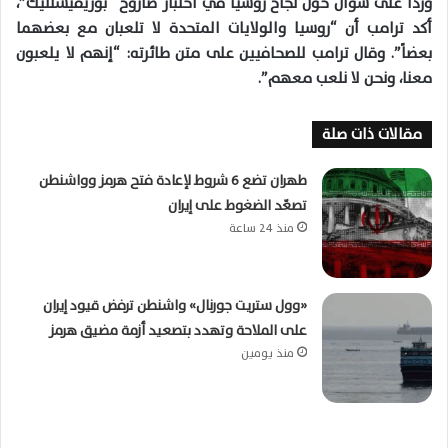
ورداً على سؤال حول نجاح روسيا في اختبار صاروخ “بوريفيستنيك”،
أكد ترامب أن “روسيا والولايات المتحدة لا تلعبان مع بعضهما
بعضاً”. وقال ترامب للصحافيين على متن طائرته: “إنهم لا يلعبون
معنا، ونحن لا نلعب معهم”.
مقالات ذات صلة
طهران تضع 6 شروط لإعادة فتح هرمز وواشنطن
تصعّد الضغوط على إيران
منذ 24 ساعة
«وول ستريت جورنال» واشنطن ترفض قيود إيران
على الملاحة وتهدد بتصعيد أزمة مضيق هرمز
منذ يومين