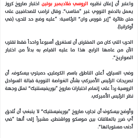
واعتبر أن إعلان نظيره
الروسي فلاديمير بوتين
اختبار صاروخ كروز
يعمل بالدفع النووي غير “مناسب”. وقال ترامب للصحافيين على
متن طائرة “إير فورس وان” الرئاسية: “عليه وضع حد للحرب (في
أوكرانيا).
الحرب التي كان من المفترض أن تستغرق أسبوعاً واحداً فقط تقترب
الآن من عامها الرابع. هذا ما عليه القيام به بدلاً من اختبار
الصواريخ”.
وفي السياق، أعلن الناطق باسم الكرملين، دميتري بيسكوف، أن
تصريحات الرئيس الأميركي بشأن الغواصة النووية قبالة السواحل
الروسية رداً على إتمام اختبارات صاروخ “بوريفيستنيك” تمثل وجهة
نظر الرئيس الأميركي.
وأوضح بيسكوف أن تجارب صاروخ “بوريفيستنيك” لا ينبغي أن تُلحق
أي ضرر بالعلاقات بين موسكو وواشنطن، مشيراً إلى أنها “في
أدنى مستوياتها”.