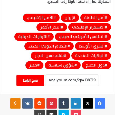
انفجارها قبل أن تمتد آثارها إلى الجميع.
أمن الطاقة
إيران
الأمن الإقليمي
الاستقرار الإقليمي
البحر الأحمر
التنافس الأمريكي الصيني
التوازنات الدولية
الشرق الأوسط
النظام الدولي الجديد
الولايات المتحدة
بقلم حسن النجار
دول الخليج
شؤون سياسية
مصر
نسخ الرابط
فيسبوك
‫X
لينكدإن
‏Tumblr
بينتيريست
‏Reddit
‏VKontakte
Odnoklassniki
‫Pocket
سكايب
مشاركة عبر البريد
طباعة