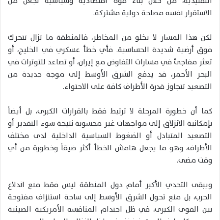
التقليدية، من خلال بناء قوة اقتصادية وسياسية تجعل من
الاستقرار نفسه مصلحة دولية مشتركة.
لكن هذا المسار لا يخلو من المخاطر، فالمنطقة ما تزال تتحرك
فوق أرضية شديدة الحساسية. فأي خطأ عسكري في الخليج، أو
تعثر مفاجئ في مسارات التفاوض مع إيران، أو تصاعد للتوترات في
البحر الأحمر، قد يدفع الشرق الأوسط إلى موجة جديدة من
التصعيد تتجاوز قدرة الأطراف كافة على الاحتواء.
كما أن خطورة المرحلة لا ترتبط فقط بالقرارات الكبرى، بل أيضاً
بإمكانية الانزلاق إلى مواجهات غير محسوبة نتيجة سوء التقدير أو
التصعيد المتبادل أو الضغوط السياسية الداخلية لدى مختلف
الأطراف، وهو ما يجعل هامش الخطأ أكثر ضيقاً وخطورة من أي
وقت مضى.
ويبقى التحدي الأكبر أمام دول المنطقة ليس فقط منع اندلاع
الحرب، بل منع تحول الشرق الأوسط إلى ساحة استنزاف مفتوحة
بين القوى الكبرى، في ظل احتدام المنافسة الأمريكية الصينية