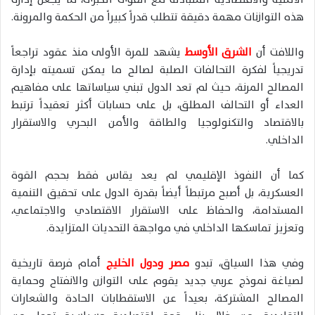
هذه التوازنات مهمة دقيقة تتطلب قدراً كبيراً من الحكمة والمرونة.
واللافت أن
الشرق الأوسط
يشهد للمرة الأولى منذ عقود تراجعاً
تدريجياً لفكرة التحالفات الصلبة لصالح ما يمكن تسميته بإدارة
المصالح المرنة، حيث لم تعد الدول تبني سياساتها على مفاهيم
العداء أو التحالف المطلق، بل على حسابات أكثر تعقيداً ترتبط
بالاقتصاد والتكنولوجيا والطاقة والأمن البحري والاستقرار
الداخلي.
كما أن النفوذ الإقليمي لم يعد يقاس فقط بحجم القوة
العسكرية، بل أصبح مرتبطاً أيضاً بقدرة الدول على تحقيق التنمية
المستدامة، والحفاظ على الاستقرار الاقتصادي والاجتماعي،
وتعزيز تماسكها الداخلي في مواجهة التحديات المتزايدة.
وفي هذا السياق، تبدو
مصر ودول الخليج
أمام فرصة تاريخية
لصياغة نموذج عربي جديد يقوم على التوازن والانفتاح وحماية
المصالح المشتركة، بعيداً عن الاستقطابات الحادة والشعارات