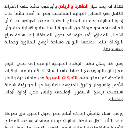
لهذا، لم يعد خيار
القاهرة والرياض
وأبوظبي قائماً على الانخراط
الكامل في المحاور الدولية المتنافسة، بقدر ما أصبح قائماً على
إدارة التوازنات وحماية المصالح الوطنية. فهذه العواصم تدرك أن
العالم يتجه نحو مرحلة من السيولة السياسية والاستراتيجية، وأن
الانحياز المطلق لأي طرف قد يحول المنطقة إلى ساحة صراع
بالوكالة، بينما يمنحها التوازن مساحة أوسع للمناورة وحماية
مكتسباتها.
ومن هنا يمكن فهم الجهود الخليجية الرامية إلى خفض التوتر
مع إيران بالتوازي مع الحفاظ على الشراكات الأمنية مع الولايات
المتحدة، كما يمكن فهم
التحركات المصرية
في ملفات غزة والبحر
الأحمر والسودان وشرق المتوسط باعتبارها جزءاً من رؤية شاملة
تستهدف ترسيخ الاستقرار الإقليمي، وليس مجرد إدارة أزمات
منفصلة.
ورغم اتساع هامش الحركة أمام مصر ودول الخليج، فإن قدرتها
على التأثير تظل مرتبطة بتوازنات دولية معقدة، وبحجم المصالح
الأمنية والاقتصادية المتبادلة مع القوى الكبرى، ما يجعل إدارة