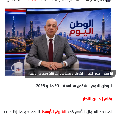
ر
س
ل
ب
ر
ي
د
ا
إ
ل
ك
بقلم - حسن النجار - الشرق الأوسط بين التوازنات ومخاطر الانفجار
ت
ر
الوطن اليوم – شؤون سياسية – 30 مايو 2026
و
ن
بقلم | حسن النجار
ي
ا
لم يعد السؤال الأهم في
الشرق الأوسط
اليوم هو ما إذا كانت