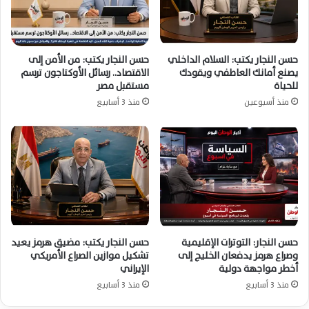
حسن النجار يكتب: السلام الداخلي
حسن النجار يكتب: من الأمن إلى
يصنع أمانك العاطفي ويقودك
الاقتصاد.. رسائل الأوكتاجون ترسم
للحياة
مستقبل مصر
منذ أسبوعين
منذ 3 أسابيع
حسن النجار: التوترات الإقليمية
حسن النجار يكتب: مضيق هرمز يعيد
وصراع هرمز يدفعان الخليج إلى
تشكيل موازين الصراع الأمريكي
أخطر مواجهة دولية
الإيراني
منذ 3 أسابيع
منذ 3 أسابيع