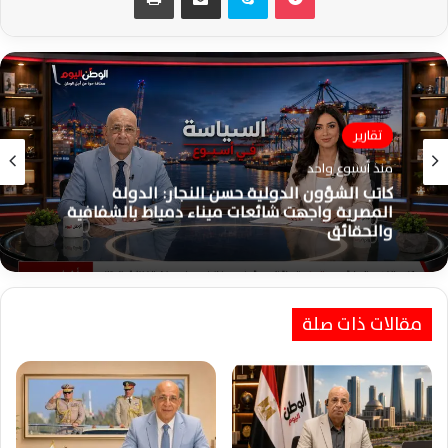
شؤون سياسية
تقارير
منذ أسبوع واحد
منذ أسبوع واحد
حسن النجار: وعي الدولة والإعلام الوطني أسقطا
رهانات التشكيك واستغلال حادث ميناء دمياط
بالكامل
كاتب الشؤون الدولية حسن النجار: الدولة
المصرية واجهت شائعات ميناء دمياط بالشفافية
مقالات ذات صلة
والحقائق