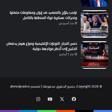
ترامب يلوّح بالتصعيد ضد إيران ومفاوضات متعثرة
وتحركات عسكرية تربك المنطقة بالكامل
منذ أسبوعين
حسن النجار: التوترات الإقليمية وصراع هرمز يدفعان
الخليج إلى أخطر مواجهة دولية
منذ 3 أسابيع
© Copyright 2026, جميع الحقوق محفوظة | تصميم
ahmedpradoo
‫X
فيسبوك
‫YouTube
انستقرام