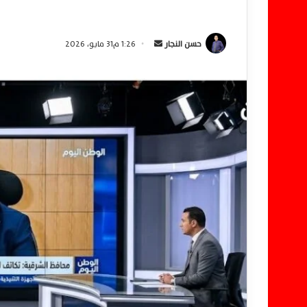
حسن النجار
أ
1:26 م31 مايو، 2026
ر
س
ل
ب
ر
ي
د
ا
إ
ل
ك
ت
ر
و
ن