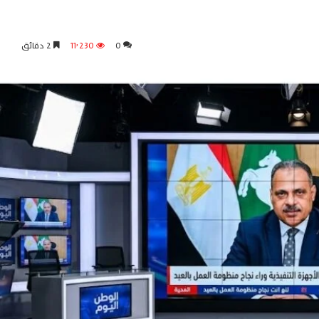
0
11٬230
2 دقائق