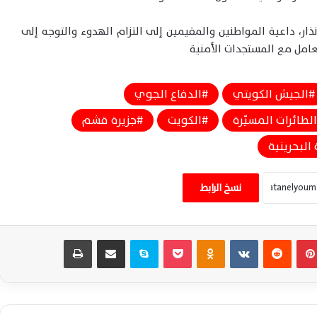
إنذار، داعية المواطنين والمقيمين إلى التزام الهدوء والتوجه إلى
تعامل مع المستجدات الأمنية
الجيش الكويتي
الدفاع الجوي
الطائرات المسيّرة
الكويت
جزيرة قشم
الجيش الأميركي يعزز حصار إيران ويعيد توجيه
سفن ويعطل ناقلة في الخليج
 البحرينية
ترامب يتوعد إيران بهجوم واسع ويؤكد توقف
نسخ الرابط
الضربات ليس تراجعًا أمريكيًا مؤقتًا
بينتيريست
‏Reddit
‏VKontakte
Odnoklassniki
‫Pocket
سكايب
مشاركة عبر البريد
طباعة
الجيش الأمريكي يؤكد استمرار الحصار البحري
على إيران واعتراض سفن تجارية مخالفة بالكامل
واشنطن تدرس أخطر عملية عسكرية للاستيلاء