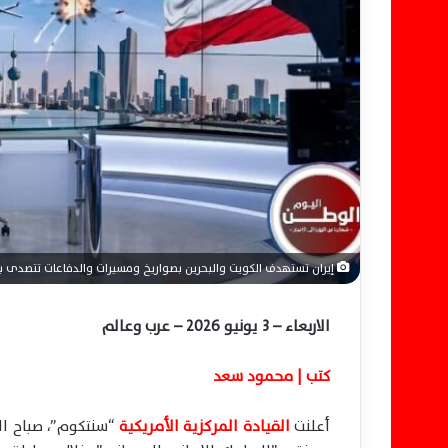
ل
ك
ت
ر
و
ن
ي
ا
إيران تستهدف الكويت والبحرين بصواريخ ومسيرات والدفاعات تتصدى ب
الاربعاء – 3 يونيو 2026 – عرب وعالم
كتب | محمود سعد
أعلنت
القيادة المركزية الأمريكية
“سنتكوم”، صباح الأ