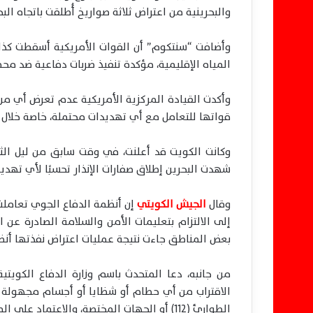
والبحرينية من اعتراض ثلاثة صواريخ أُطلقت باتجاه البح
وأضافت “سنتكوم” أن القوات الأمريكية أسقطت كذل
المياه الإقليمية، مؤكدة تنفيذ ضربات دفاعية ضد م
وأكدت القيادة المركزية الأمريكية عدم تعرض أي من
قواتها للتعامل مع أي تهديدات محتملة، خاصة خلال فت
وكانت الكويت قد أعلنت، في وقت سابق من ليل الثلا
شهدت البحرين إطلاق صفارات الإنذار تحسبًا لأي تهدي
وقال
الجيش الكويتي
إن أنظمة الدفاع الجوي تعاملت
إلى الالتزام بتعليمات الأمن والسلامة الصادرة عن
بعض المناطق جاءت نتيجة عمليات اعتراض نفذتها أنظ
من جانبه، دعا المتحدث باسم وزارة الدفاع الكوي
الاقتراب من أي حطام أو شظايا أو أجسام مجهولة قد ت
الطوارئ (112) أو الجهات المختصة، والاعتماد على المصادر الرسمية للحصول على المعلومات.