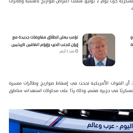
وصفته بـ”السلوك الإيراني العدواني”، خلال عمليات عسكرية جرت يوم 2 يونيو، شملت اعتراض صواريخ بالستية وطائرات
.
و
ترامب يعلن انطلاق مفاوضات جديدة مع
ة
إيران لتجنب الحرب وإبرام اتفاقين تاريخيين
منذ 5 أيام
، أن القوات الأمريكية نجحت في إسقاط صواريخ وطائرات مسيرة
 عسكريًا في جزيرة قشم، وذلك ردًا على محاولات استهداف مناطق