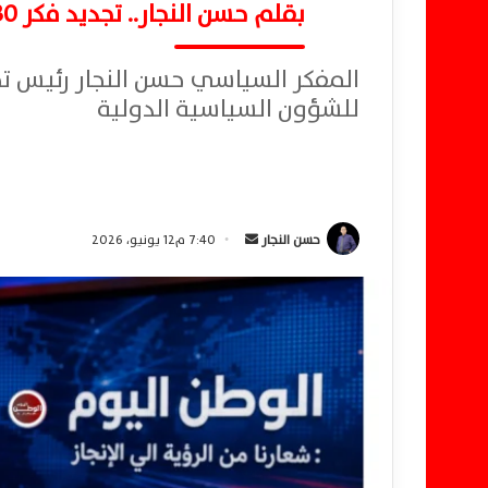
بقلم حسن النجار.. تجديد فكر 30 يونيو ضرورة للمستقبل
المفكر السياسي حسن النجار رئيس تح
للشؤون السياسية الدولية
حسن النجار
أ
7:40 م12 يونيو، 2026
ر
س
ل
ب
ر
ي
د
ا
إ