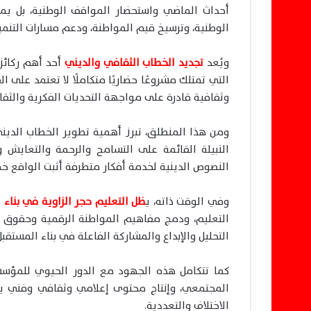
أحداث الماضي واستحضار المواقف الوطنية، بل يمت
الوطنية، وترسيخ قيم المواطنة، ودعم مسارات التنمي
ويُعد
تجديد الخطاب الثقافي والديني
أحد أهم ركائز 
التي تمتلك مشروعًا حضاريًا متكاملًا لا تعتمد على 
وثقافية قادرة على مواجهة التحديات الفكرية والثق
ومن هذا المنطلق، تبرز أهمية تطوير الخطاب الدين
النبيلة القائمة على التسامح والرحمة والتعايش و
النصوص الدينية لخدمة أفكار متطرفة أثبت الواقع خ
وفي الوقت ذاته، ي
ظل التعليم حجر الزاوية في بناء 
التعليم، ودمج مفاهيم المواطنة الرقمية وحقوق ا
التحليل والإبداع والمشاركة الفاعلة في بناء المستقبل
كما تتكامل هذه الجهود مع الدور الحيوي للمؤسسات
المجتمعي، وإنتاج محتوى إعلامي وثقافي وفني يعك
الاختلاف والتعددية.