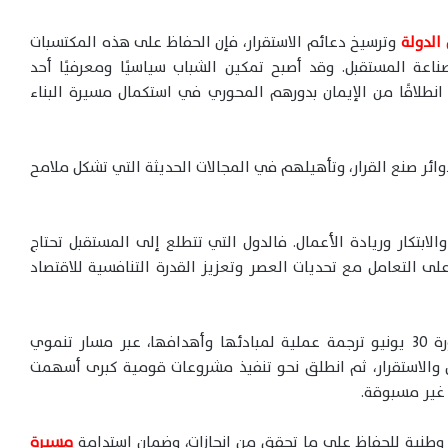
وترسيخ دعائم الاستقرار، فإن الحفاظ على هذه المكتسبات
عة المستقبل. وقد أصبح تمكين الشباب سياسيًا ومعرفيًا أحد
نطلاقًا من الإيمان بدورهم المحوري في استكمال مسيرة البناء
ئر صنع القرار، وتأهيلهم في المجالات الحديثة التي تشكل ملامح
ابتكار وريادة الأعمال. فالدول التي تتطلع إلى المستقبل تحتاج
لى التعامل مع تحديات العصر وتعزيز القدرة التنافسية للاقتصاد
وعلى أرض الواقع، شهدت السنوات التي أعقبت ثورة 30 يونيو ترجمة عملية لمبادئها وأهدافها، عبر مسار تنموي
من والاستقرار، ثم انطلق نحو تنفيذ مشروعات قومية كبرى أسهمت
 غير مسبوقة.
مسيرة