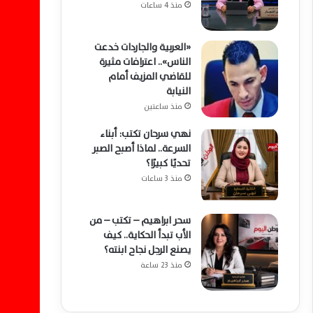
منذ 4 ساعات
«العربية والجاردات خدعت
الناس».. اعترافات مثيرة
للقاضي المزيف أمام
النيابة
منذ ساعتين
نهي سرحان تكتب: أبناء
السرعة.. لماذا أصبح الصبر
تحديًا كبيرًا؟
منذ 3 ساعات
سحر ابراهيم – تكتب – من
الأب تبدأ الحكاية.. كيف
يصنع الرجل نجاح ابنته؟
منذ 23 ساعة