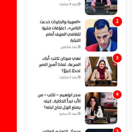
منذ 4 ساعات
«العربية والجاردات خدعت
الناس».. اعترافات مثيرة
للقاضي المزيف أمام
النيابة
منذ ساعتين
نهي سرحان تكتب: أبناء
السرعة.. لماذا أصبح الصبر
تحديًا كبيرًا؟
منذ 3 ساعات
سحر ابراهيم – تكتب – من
الأب تبدأ الحكاية.. كيف
يصنع الرجل نجاح ابنته؟
منذ 23 ساعة
رسميًا.. التعليم العالي