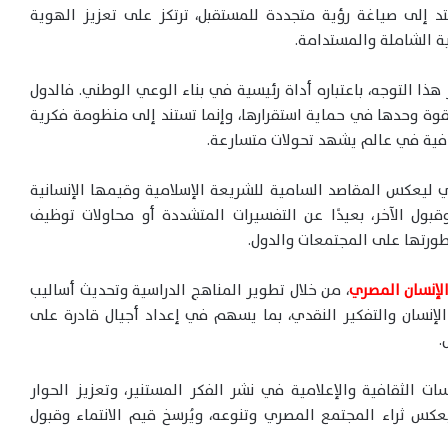
د إلى صياغة رؤية متجددة للمستقبل، ترتكز على تعزيز الهوية
ة الشاملة والمستدامة.
هذا التوجه، باعتباره أداة رئيسية في بناء الوعي الوطني. فالدول
القوة وحدها في حماية استقرارها، وإنما تستند إلى منظومة فكرية
افية في عالم يشهد تحولات متسارعة.
ي ليعكس المقاصد السامية للشريعة الإسلامية وقيمها الإنسانية
قبول الآخر، بعيدًا عن التفسيرات المتشددة أو محاولات توظيف
طورتها على المجتمعات والدول.
الإنسان المصري
، من خلال تطوير المناهج الدراسية وتحديث أساليب
لإنسان والتفكير النقدي، بما يسهم في إعداد أجيال قادرة على
.
 الثقافية والإعلامية في نشر الفكر المستنير، وتعزيز الحوار
س ثراء المجتمع المصري وتنوعه، ويُرسخ قيم الانتماء وقبول