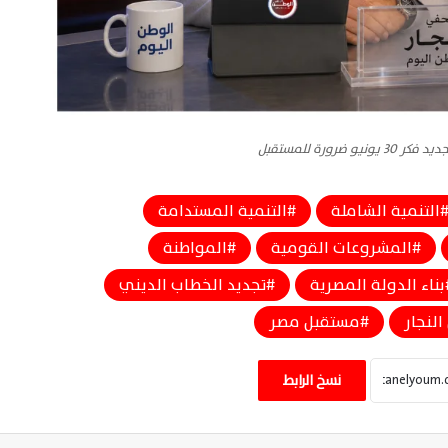
يو ضرورة للمستقبل
التنمية الشاملة
التنمية المستدامة
المشروعات القومية
المواطنة
بناء الدولة المصرية
تجديد الخطاب الديني
لنجار
مستقبل مصر
حسن النجار يكتب: مضيق هرمز يعيد تشكيل
موازين الصراع الأمريكي الإيراني
نسخ الرابط
حسن النجار: ميرفت أمين تنتصر للبساطة وتعيد
الشياكة إلى قيمها الأصيلة