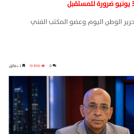
رير الوطن اليوم وعضو المكتب الفني
0
13٬890
2 دقائق