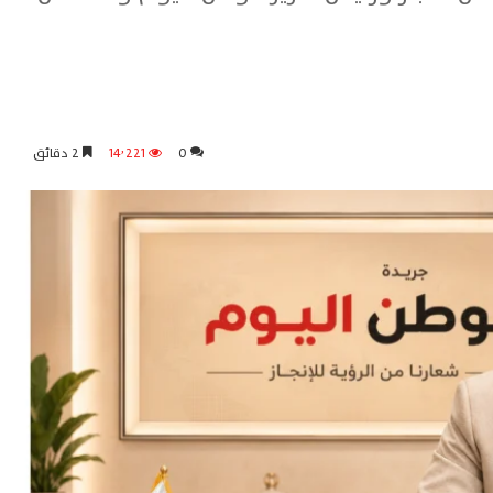
0
14٬221
2 دقائق