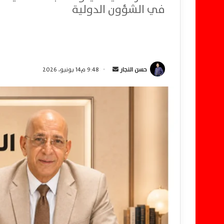
في الشؤون الدولية
حسن النجار
أ
9:48 م14 يونيو، 2026
ر
س
ل
ب
ر
ي
د
ا
إ
ل
ك
ت