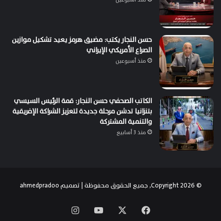
حسن النجار يكتب: مضيق هرمز يعيد تشكيل موازين
الصراع الأمريكي الإيراني
منذ أسبوعين
الكاتب الصحفي حسن النجار: قمة الرئيس السيسي
بتنزانيا تدشن مرحلة جديدة لتعزيز الشراكة الإفريقية
والتنمية المشتركة
منذ 3 أسابيع
© Copyright 2026, جميع الحقوق محفوظة | تصميم
ahmedpradoo
‫X
فيسبوك
‫YouTube
انستقرام