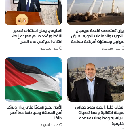
إيران تستهدف قاعدة عريفجان
العليمي يعلن استئناف تصدير
بالكويت والدفاعات الجوية تعترض
النفط ويؤكد حسم معركة إنهاء
صواريخ ومسيّرات أمريكية معادية
انقلاب الحوثيين في اليمن
منذ أسبوعين
منذ أسبوعين
انتخاب خليل الحية يقود حماس
الأردن يحتج رسميًا على إيران ويؤكد
بمرحلة انتقالية وسط تحديات
أمن المملكة وسيادتها خط أحمر
سياسية ومفاوضات معقدة
دائمًا
إقليمية
منذ 3 أسابيع