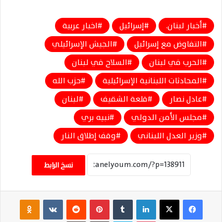
أخبار لبنان.
إسرائيل
اخبار عربية
التفاوض مع إسرائيل
الجيش الإسرائيلي
الحرب في لبنان
السلاح في لبنان
المحادثات اللبنانية الإسرائيلية
حزب الله
عادل نصار
قلعة الشقيف
لبنان
مجلس الأمن الدولي
نبيه بري
وزير العدل اللبناني
وقف إطلاق النار
نسخ الرابط
فيسبوك
‫X
لينكدإن
‏Tumblr
بينتيريست
‏Reddit
‏VKontakte
Odnoklassniki
‫Pocket
سكايب
مشاركة عبر البريد
طباعة