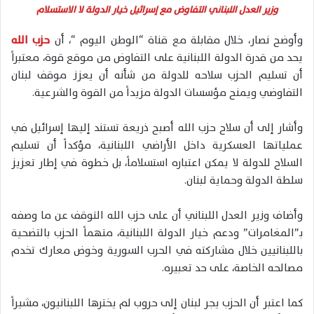
وزير العدل اللبناني التفاوض مع إسرائيل خيار الدولة لا الاستسلام
وأوضح نصار، خلال مقابلة مع قناة “الوطن اليوم “، أن
حزب الله
يحد من قدرة الدولة اللبنانية على التفاوض من موقع قوة، معتبراً
أن تسليم الحزب سلاحه للدولة من شأنه أن يعزز موقف لبنان
التفاوضي ويمنح مؤسسات الدولة مزيداً من القوة والشرعية.
وأشار إلى أن سلاح حزب الله أصبح ذريعة تستند إليها إسرائيل في
عملياتها العسكرية داخل الأراضي اللبنانية، مؤكداً أن تسليم
السلاح للدولة لا يمكن اعتباره استسلاماً، بل خطوة في إطار تعزيز
سلطة الدولة وحماية لبنان.
وأضاف وزير العدل اللبناني أن على حزب الله التوقف عن ما وصفه
بـ”المغامرات” ودعم خيار الدولة اللبنانية، متهماً الحزب بالتضحية
باللبنانيين خلال مشاركته في الحرب السورية وخوض معارك تخدم
مصالحه الخاصة، على حد تعبيره.
كما اعتبر أن الحزب يجر لبنان إلى حروب لم يخترها اللبنانيون، مشيراً