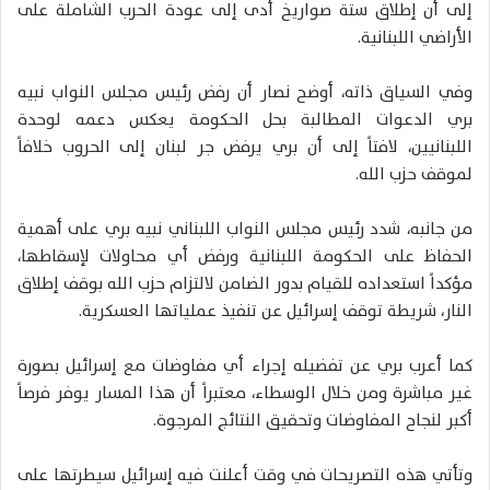
إلى أن إطلاق ستة صواريخ أدى إلى عودة الحرب الشاملة على
الأراضي اللبنانية.
وفي السياق ذاته، أوضح نصار أن رفض رئيس مجلس النواب نبيه
بري الدعوات المطالبة بحل الحكومة يعكس دعمه لوحدة
اللبنانيين، لافتاً إلى أن بري يرفض جر لبنان إلى الحروب خلافاً
لموقف حزب الله.
من جانبه، شدد رئيس مجلس النواب اللبناني نبيه بري على أهمية
الحفاظ على الحكومة اللبنانية ورفض أي محاولات لإسقاطها،
مؤكداً استعداده للقيام بدور الضامن لالتزام حزب الله بوقف إطلاق
النار، شريطة توقف إسرائيل عن تنفيذ عملياتها العسكرية.
كما أعرب بري عن تفضيله إجراء أي مفاوضات مع إسرائيل بصورة
غير مباشرة ومن خلال الوسطاء، معتبراً أن هذا المسار يوفر فرصاً
أكبر لنجاح المفاوضات وتحقيق النتائج المرجوة.
وتأتي هذه التصريحات في وقت أعلنت فيه إسرائيل سيطرتها على