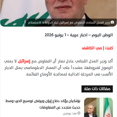
ا
إ
ل
ك
وزير العدل اللبناني التفاوض مع إسرائيل خيار الدولة لا الاستسلام
ت
ر
الوطن اليوم – اخبار عربية – 1 يونيو 2026
و
ن
كتبت | مي الكاشف
ي
ا
أكد وزير العدل اللبناني عادل نصار أن التفاوض مع
إسرائيل
لا يعني
الرضوخ لشروطها، مشدداً على أن المسار الدبلوماسي يمثل الخيار
الأنسب في المرحلة الحالية لمعالجة الأوضاع القائمة.
مقالات ذات صلة
بزشكيان يؤكد دفاع إيران ويرفض توسيع الحرب وسط
حديث متجدد عن المفاوضات
منذ يومين