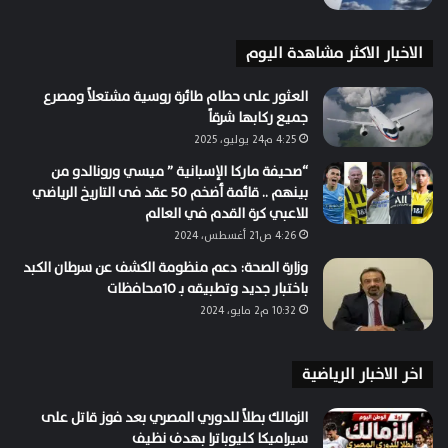
الاخبار الاكثر مشاهدة اليوم
العثور على حطام طائرة روسية مشتعلاً ومصرع
جميع ركابها شرقاً
4:25 م24 يوليو، 2025
“صحيفة ماركا الإسبانية ” ميسي ورونالدو من
بينهم .. قائمة أضخم 50 عقد فى التاريخ الرياضي
للاعبي كرة القدم في العالم
4:26 ص21 أغسطس، 2024
وزارة الصحة: دعم منظومة الكشف عن سرطان الكبد
باختبار جديد وتطبيقه بـ 10محافظات
10:32 م2 مايو، 2024
اخر الاخبار الرياضية
الزمالك بطلاً للدوري المصري بعد فوز قاتل على
سيراميكا كليوباترا بهدف نظيف