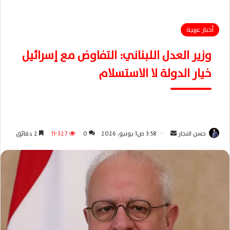
أخبار عربية
وزير العدل اللبناني: التفاوض مع إسرائيل
خيار الدولة لا الاستسلام
حسن النجار
أ
3:58 ص1 يونيو، 2026
0
11٬327
2 دقائق
ر
س
ل
ب
ر
ي
د