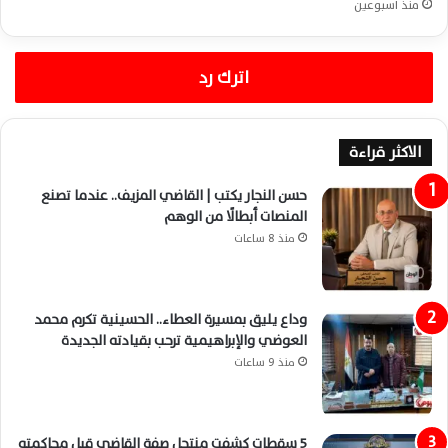
منذ أسبوعين
اترك رد
الاكثر قراءة
حسن النجار يكتب | القاضي المزيف.. عندما تصنع
المنصات أبطالًا من الوهم
منذ 8 ساعات
وداع يليق بمسيرة العطاء.. الحسينية تكرم محمد
العوضي والإبراهيمية ترحب بقيادته الجديدة
منذ 9 ساعات
5 سقطات كشفت منتحل صفة القاضي قبل محاكمته