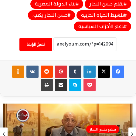
بقلم حسن النجار
بناء الدولة المصرية
تنشيط الحياة الحزبية
حسن النجار يكتب.
دعم الأحزاب السياسية
نسخ الرابط
فيسبوك
‫X
لينكدإن
‏Tumblr
بينتيريست
‏Reddit
‏VKontakte
Odnoklassniki
‫Pocket
سكايب
مشاركة عبر البريد
طباعة
بقلم حسن النجار