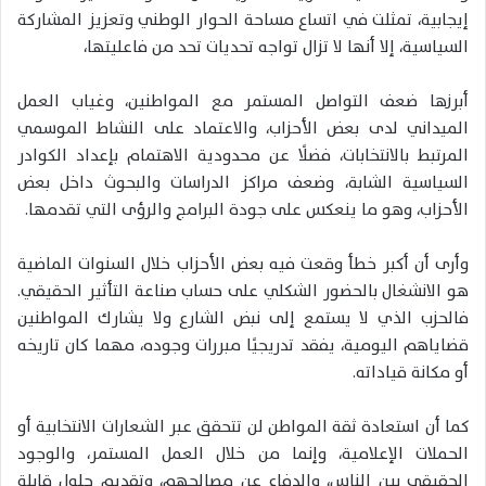
إيجابية، تمثلت في اتساع مساحة الحوار الوطني وتعزيز المشاركة
السياسية، إلا أنها لا تزال تواجه تحديات تحد من فاعليتها،
أبرزها ضعف التواصل المستمر مع المواطنين، وغياب العمل
الميداني لدى بعض الأحزاب، والاعتماد على النشاط الموسمي
المرتبط بالانتخابات، فضلًا عن محدودية الاهتمام بإعداد الكوادر
السياسية الشابة، وضعف مراكز الدراسات والبحوث داخل بعض
الأحزاب، وهو ما ينعكس على جودة البرامج والرؤى التي تقدمها.
وأرى أن أكبر خطأ وقعت فيه بعض الأحزاب خلال السنوات الماضية
هو الانشغال بالحضور الشكلي على حساب صناعة التأثير الحقيقي.
فالحزب الذي لا يستمع إلى نبض الشارع ولا يشارك المواطنين
قضاياهم اليومية، يفقد تدريجيًا مبررات وجوده، مهما كان تاريخه
أو مكانة قياداته.
كما أن استعادة ثقة المواطن لن تتحقق عبر الشعارات الانتخابية أو
الحملات الإعلامية، وإنما من خلال العمل المستمر، والوجود
الحقيقي بين الناس، والدفاع عن مصالحهم، وتقديم حلول قابلة