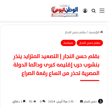
القائمة
بحث عن
تسجيل الدخول
الرئيسية
/
بقلم حسن النجار
بقلم حسن النجار
سياسة
بقلم حسن النجار | التصعيد المتزايد ينذر
بنشوب حرب إقليمه كبرى ودائما الدولة
المصرية تحذر من اتساع رقعة الصراع
حسن النجار
أ
2:10 م15 أبريل، 2024
0
112
2 دقائق
ر