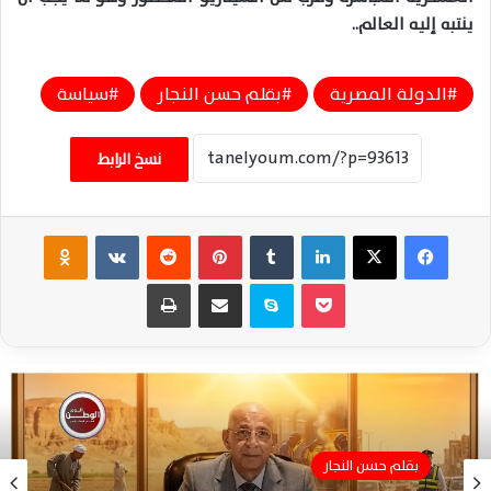
ينتبه إليه العالم..
الدولة المصرية
بقلم حسن النجار
سياسة
نسخ الرابط
فيسبوك
‫X
لينكدإن
‏Tumblr
بينتيريست
‏Reddit
‏VKontakte
Odnoklassniki
‫Pocket
سكايب
مشاركة عبر البريد
طباعة
بقلم حسن النجار