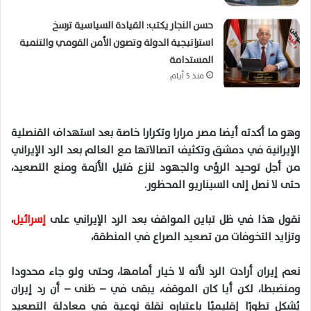
حسن النجار يكتب: القيادة السياسية ترسخ
استراتيجية الدولة وتصون الأمن القومي والتنمية
المستدامة
منذ 5 أيام
وهو ما أكدته أيضا مصر مرارا وتكرارا خاصة بعد استهداف القنصلية
الإيرانية في دمشق وتكثيف اتصالاتها مع العالم بعد الرد الإيراني
من أجل توحيد الرؤى والجهود لنزع فتيل الأزمة ومنع التصعيد،
حتى لا نصل إلى السيناريو المحظور.
نقول هذا في ظل تباين المواقف بعد الرد الإيراني على
إسرائيل
،
وتزايد التخوفات من تصعيد الصراع في المنطقة،
نعم إيران أرادت الرد لأنه لا خيار أمامها، وحتى ولو جاء محدودا
ومنضبطا، لكن أيا كان الموقف، يبقى في – ظنى – أن رد إيران
يُشكل تطورًا إقليميًا باعتباره نقلة نوعية في معادلة التصعيد