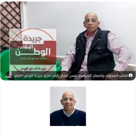
س
ل
ب
ر
ي
د
ا
إ
ل
ك
الكاتب الصحفي والمفكر السياسي حسن النجار رئيس تحرير جريدة الوطن اليوم
ت
ر
و
ن
ي
ا