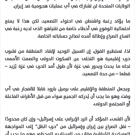
الولايات المتحدة لن تشارك في أي عمليات هجومية ضد إيران،
ما يؤكد رغبة واشنطن في احتواء التصعيد، لكن هذا لا يمنع
احتمالية الوقوع في أخطاء خاصة من نتنياهو الذى لديه رغبة في
اتساع الصراع وإطالة أمده لصالح حساباته الخاصة.
لذا، نستطيع القول، إن السبيل الوحيد لإنقاد المنطقة من نشوب
حرب إقليمية هو التخلى عن السكوت الدولى والصمت الأممى
تجاه ما يحدث ويدور في غزة لأن طول أمد الحرب في غزة يُزيد –
قطعا – من حدة التصعيد،
ويجعل المنطقة والإقليم على برميل بارود قابلا للانفجار في أي
وقت، وهو ما يجب أن يُدركه الجميع سواء من قبل الأطراف الفاعلة
أو المجتمع الدولى،
لأن الشىء المؤكد أن الرد الإيراني على إسرائيل– وإن كان محدودًا
– نقل الصراع بين إيران وإسرائيل من “حرب الظل” إلى المواجهة
العسكرية المُباشرة وقرّب من السيناريو المحظور وهو ما يجب أن