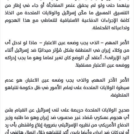
بينهما حتى ولو لم يحقق عنصر المفاجأة أو جاء في إطار من
التنسيق المسبق ما مكّن إسرائيل والولايات المتحدة من اتخاذ
كافة الإجراءات الدفاعية الاستباقية للتعاطي مع هذا الهجوم
وتداعياته المُحتملة.
الأمر المهم – الذى يجب وضعه عين الاعتبار – ماذا لو تدخل أى
من وكلاء إيران في المنطقة بشكل مُؤثر ميدانيًا ضد إسرائيل أثناء
الرد الإيرانى؟.. أعتقد أن الوضع كان تغير تماما وهو ما يجب إدراكه
ووضعه عين الاعتبار مستقبلا.
الأمر الآخر المهم، والذى يجب وضعه عين الاعتبار، هو عدم
سيطرة الولايات المتحدة على زمام الأمور في ظل حكومة نتنياهو
المتطرفة،
صحيح الولايات المتحدة حريصة على ثنى إسرائيل عن القيام بشن
أي هجوم عسكري مُضاد غير محسوب ضد إيران وهو ما طلبه وزير
الدفاع الأمريكي من نظيره الإسرائيلي بضرورة إبلاغ واشنطن بأى رد
أو تحركات ضد إيران، وأيضا بايدن أكد لنتنياهو خلال اتصال هاتفي أن