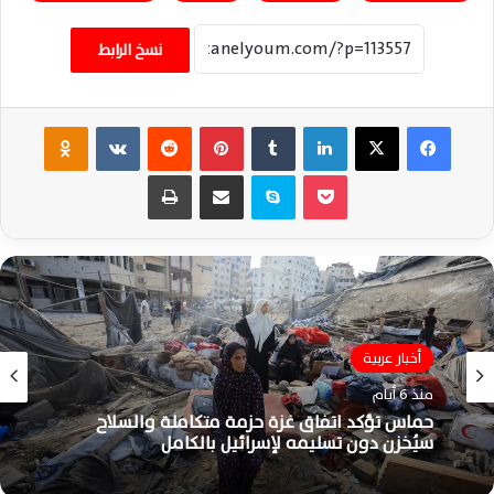
نسخ الرابط
فيسبوك
‫X
لينكدإن
‏Tumblr
بينتيريست
‏Reddit
‏VKontakte
Odnoklassniki
‫Pocket
سكايب
مشاركة عبر البريد
طباعة
أخبار عربية
منذ 6 أيام
حماس تؤكد اتفاق غزة حزمة متكاملة والسلاح
سيُخزن دون تسليمه لإسرائيل بالكامل