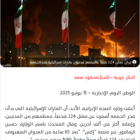
ل
ب
ر
ي
د
ا
إ
ل
ك
إيران: تعلن 224 قتيلاً غالبيتهم مدنيون بغارات إسرائيلية منذ الجمعة
ت
ر
اخبار عربية – كتب| محمود سعد
و
ن
الوطن اليوم الإخبارية – 15 يونيو 2025
ي
ا
أعلنت وزارة الصحة الإيرانية، الأحد، أن الغارات الإسرائيلية التي بدأت
فجر الجمعة أسفرت عن مقتل 224 شخصاً، معظمهم من المدنيين،
وإصابة أكثر من ألف آخرين. وقال المتحدث باسم الوزارة، حسين
كرمانبور، عبر منصة “إكس”: “بعد 65 ساعة من العدوان الصهيوني،
استشهد 224 امرأة ورجلاً وطفلاً، 90% منهم مدنيون.”