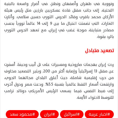
ونووية في طهران وأصفهان ونطنز، في أضرار واسعة بالبنية
التحتية، إلى جانب مقتل قادة عسكريين بارزين مثل رئيس هيئة
الأركان محمد باقري وقائد الحرس الثوري حسين سلامي. وأثارت
الغارات، التي تضمنت اغتيال ما بين 9 إلى 14 عالماً نووياً بحسب
مصادر متباينة، موجة غضب في إيران، مع تعهد الحرس الثوري
بالرد بقوة.
تصعيد متبادل
ردت إيران بهجمات صاروخية ومسيرات على تل أبيب وحيفا، أسفرت
عن مقتل 13 إسرائيلياً وإصابة أكثر من 200. ويثير التصعيد مخاوف
من حرب إقليمية شاملة، حيث أغلق البلدان مجالهما الجوي،
وارتفعت أسعار النفط عالمياً بنسبة 5.5%. ودعت مصر ودول أخرى
إلى ضبط النفس، فيما يسعى الرئيس الأمريكي دونالد ترامب
للتوسط لاحتواء الأزمة.
اخبار عربية
اسرائيل
ايران
محمود سعد