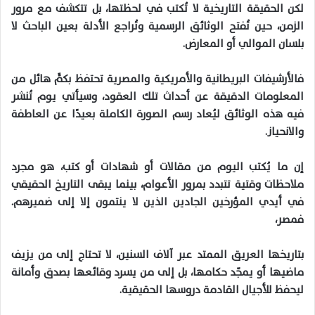
لكن الحقيقة التاريخية لا تُكتب في لحظتها، بل تتكشف مع مرور
الزمن، حين تُفتح الوثائق الرسمية وتُراجع الأدلة بعين الباحث لا
بلسان الموالي أو المعارض.
فالأرشيفات البريطانية والأمريكية والمصرية تحتفظ بكمٍّ هائل من
المعلومات الدقيقة عن أحداث تلك العقود، وسيأتي يوم تُنشر
فيه هذه الوثائق ليُعاد رسم الصورة الكاملة بعيدًا عن العاطفة
والانحياز.
إن ما يُكتب اليوم من مقالات أو شهادات أو كتب، هو مجرد
ملاحظات وقتية تتبدد بمرور الأعوام، بينما يبقى التاريخ الحقيقي
في أيدي المؤرخين الجادين الذين لا ينتمون إلا إلى ضميرهم.
فمصر،
بتاريخها العريق الممتد عبر آلاف السنين، لا تحتاج إلى من يزيف
ماضيها أو يمجّد حكامها، بل إلى من يسرد وقائعها بصدق وأمانة
ليحفظ للأجيال القادمة دروسها الحقيقية.