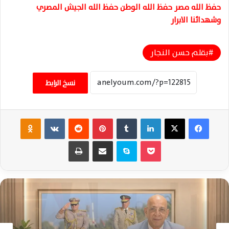
حفظ الله مصر حفظ الله الوطن حفظ الله الجيش المصري
وشهدائنا الابرار
بقلم حسن النجار
نسخ الرابط
فيسبوك
‫X
لينكدإن
‏Tumblr
بينتيريست
‏Reddit
‏VKontakte
Odnoklassniki
‫Pocket
سكايب
مشاركة عبر البريد
طباعة
حسن النجار يكتب