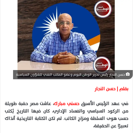
ل
ب
ر
ي
د
ا
إ
ل
ك
ت
ر
حسن النجار رئيس تحرير الوطن اليوم وعضو المكتب الفني للشؤون السياسية
و
ن
بقلم | حسن النجار
ي
ا
في عهد الرئيس الأسبق
حسني مبارك
، عاشت مصر حقبة طويلة
من الركود السياسي والفساد الإداري، كان فيها التاريخ يُكتب
حسب هوى السلطة ومزاج الكاتب. لم تكن الكتابة التاريخية آنذاك
تعبيرًا عن الحقيقة،