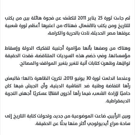
ثم جاءت ثورة 25 يناير 2011 لتكشف عن فجوة هائلة بين من يكتب
للتاريخ ومن يكتب بالانفعال. فهناك من اعتبرها أعظم ثورة شعبية
عرفتها مصر الحديثة، نادت بالحرية والكرامة،
وهناك من وصفها بأنها مؤامرة أجنبية لتفكيك الدولة وإسقاط
مؤسساتها. وفي خضم هذه السرديات المتناقضة، فقدت الحقيقة
توازنها، وظهرت كتابات آنية تتغير بتغير المواقف والمصالح.
وعندما اندلعت ثورة 30 يونيو 2013، تكررت الظاهرة ذاتها؛ فالبعض
رآها انتفاضة وطنية ضد الفاشية الدينية، وأن الجيش فيها كان
حاميًا لإرادة الشعب، فيما رآها آخرون انقلابًا عسكريًا أجهض التجربة
الديمقراطية.
وبين الرأيين، ضاعت الموضوعية من جديد، وتحولت كتابة التاريخ إلى
ساحة صراع أيديولوجي أكثر منها بحثًا عن الحقيقة.