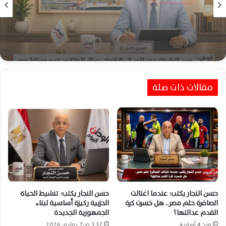
منذ أسبوعين
بقلم حسن النجار
حسن النجار يكتب: من الأمن إلى الاقتصاد.. رسائل
منذ أسبوعين
الأوكتاجون ترسم مستقبل مصر
مقالات ذات صلة
حسن النجار يكتب: السلام الداخلي يصنع أمانك
العاطفي ويقودك للحياة
حسن النجار يكتب: عندما اغتالت
حسن النجار يكتب: تنشيط الحياة
الصافرة حلم مصر.. هل خسرت كرة
الحزبية ركيزة أساسية لبناء
القدم عدالتها؟
الجمهورية الجديدة
منذ 4 أسابيع
3:37 ص7 يوليو، 2026