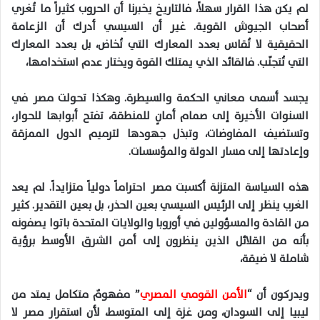
لم يكن هذا القرار سهلاً، فالتاريخ يخبرنا أن الحروب كثيراً ما تُغري
أصحاب الجيوش القوية. غير أن السيسي أدرك أن الزعامة
الحقيقية لا تُقاس بعدد المعارك التي تُخاض، بل بعدد المعارك
التي تُتجنّب. فالقائد الذي يمتلك القوة ويختار عدم استخدامها،
يجسد أسمى معاني الحكمة والسيطرة. وهكذا تحولت مصر في
السنوات الأخيرة إلى صمام أمانٍ للمنطقة، تفتح أبوابها للحوار،
وتستضيف المفاوضات، وتبذل جهودها لترميم الدول الممزقة
وإعادتها إلى مسار الدولة والمؤسسات.
هذه السياسة المتزنة أكسبت مصر احتراماً دولياً متزايداً. لم يعد
الغرب ينظر إلى الرئيس السيسي بعين الحذر، بل بعين التقدير. كثير
من القادة والمسؤولين في أوروبا والولايات المتحدة باتوا يصفونه
بأنه من القلائل الذين ينظرون إلى أمن الشرق الأوسط برؤية
شاملة لا ضيقة،
ويدركون أن “
الأمن القومي المصري
” مفهومٌ متكامل يمتد من
ليبيا إلى السودان، ومن غزة إلى المتوسط، لأن استقرار مصر لا