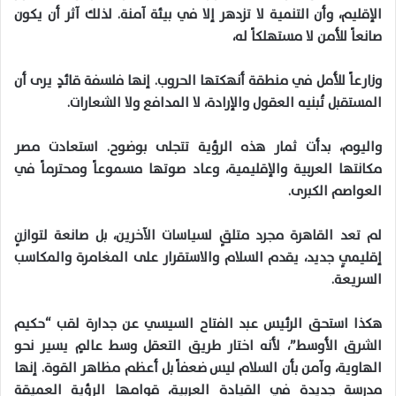
الإقليم، وأن التنمية لا تزدهر إلا في بيئة آمنة. لذلك آثر أن يكون
صانعاً للأمن لا مستهلكاً له،
وزارعاً للأمل في منطقة أنهكتها الحروب. إنها فلسفة قائدٍ يرى أن
المستقبل تُبنيه العقول والإرادة، لا المدافع ولا الشعارات.
واليوم، بدأت ثمار هذه الرؤية تتجلى بوضوح. استعادت مصر
مكانتها العربية والإقليمية، وعاد صوتها مسموعاً ومحترماً في
العواصم الكبرى.
لم تعد القاهرة مجرد متلقٍ لسياسات الآخرين، بل صانعة لتوازنٍ
إقليميٍ جديد، يقدم السلام والاستقرار على المغامرة والمكاسب
السريعة.
هكذا استحق الرئيس عبد الفتاح السيسي عن جدارة لقب “حكيم
الشرق الأوسط”، لأنه اختار طريق التعقل وسط عالمٍ يسير نحو
الهاوية، وآمن بأن السلام ليس ضعفاً بل أعظم مظاهر القوة. إنها
مدرسة جديدة في القيادة العربية، قوامها الرؤية العميقة