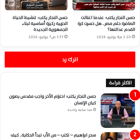
حسن النجار يكتب: عندما اغتالت
حسن النجار يكتب: تنشيط الحياة
الصافرة حلم مصر.. هل خسرت كرة
الحزبية ركيزة أساسية لبناء
القدم عدالتها؟
الجمهورية الجديدة
2:20 م8 يوليو، 2026
3:37 ص7 يوليو، 2026
اترك رد
الاكثر قراءة
حسن النجار يكتب: احترام الآخر واجب مقدس يصون
كيان الإنسان
منذ ساعة واحدة
سحر ابراهيم – تكتب – من الأب تبدأ الحكاية.. كيف