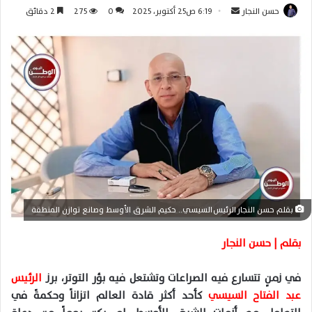
حسن النجار
أ
6:19 ص25 أكتوبر، 2025
0
275
2 دقائق
ر
س
ل
ب
ر
ي
د
ا
إ
ل
ك
بقلم حسن النجار الرئيس السيسي.. حكيم الشرق الأوسط وصانع توازن المنطقة
ت
ر
بقلم | حسن النجار
و
ن
في زمنٍ تتسارع فيه الصراعات وتشتعل فيه بؤر التوتر، برز
الرئيس
ي
عبد الفتاح السيسي
كأحد أكثر قادة العالم اتزاناً وحكمةً في
ا