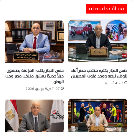
ويبقى الكادحون أبطال الحياة
مقالات ذات صلة
حسن النجار يكتب: منتخب مصر أعاد
حسن النجار يكتب: الفراعنة يصنعون
للوطن نبضه ووحد قلوب المصريين
جيلاً جديدًا يعشق منتخب مصر وحب
الوطن
منذ 4 أسابيع
11:07 ص9 يوليو، 2026