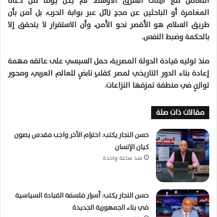
التعامل مع أزمات الشرق الأوسط. لم يكن يوماً من دعاة
المغامرة أو الباحثين عن مجدٍ زائل عبر بوابة الحرب، بل آمن بأن
طريق السلام هو الأقصر نحو الأمن، وأن الاستقرار لا يتحقق إلا
بالحكمة وضبط النفس.
منذ توليه قيادة الدولة المصرية، حمل السيسي على عاتقه مهمة
إعادة بناء الدور التاريخي لمصر كقلبٍ نابضٍ للعالم العربي، ومحور
توازنٍ في منطقة تمزقها النزاعات.
مقالات ذات صلة
حسن النجار يكتب: احترام الآخر واجب مقدس يصون
كيان الإنسان
منذ ساعة واحدة
حسن النجار يكتب: أسرار فلسفة القيادة السياسية
في بناء الجمهورية الجديدة