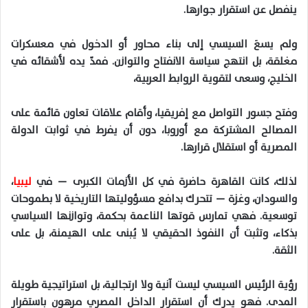
ينفصل عن استقرار جوارها.
ولم يسعَ السيسي إلى بناء محاور أو الدخول في معسكرات
مغلقة، بل انتهج سياسة الانفتاح والتوازن. فمدّ يده لأشقائه في
الخليج، وسعى لتقوية الروابط العربية،
وفتح جسور التواصل مع إفريقيا، وأقام علاقات تعاون قائمة على
المصالح المشتركة مع أوروبا، دون أن يفرط في ثوابت الدولة
المصرية أو استقلال قرارها.
لذلك، كانت القاهرة حاضرة في كل الأزمات الكبرى — في
ليبيا
،
والسودان، وغزة — تتحرك بدافع مسؤوليتها التاريخية لا بطموحات
توسعية. فهي تمارس قوتها الناعمة بحكمة، وتوازنها السياسي
بذكاء، وتثبت أن النفوذ الحقيقي لا يُبنى على الهيمنة، بل على
الثقة.
رؤية الرئيس السيسي ليست آنية ولا ارتجالية، بل استراتيجية طويلة
المدى. فهو يدرك أن استقرار الداخل المصري مرهون باستقرار