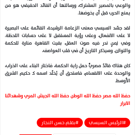
والوعي بالمصير المشترك، ورسالتها أن القائد الحقيقي هو من
يمنع الحرب قبل أن يخوضها.
لقد جسّد السيسي معنى الزعامة الرشيدة، القائمة على البصيرة
لا على الانفعال، وعلى رؤية المستقبل لا على حسابات اللحظة.
وفي زمنٍ ندر فيه صوت العقل، بقيت القاهرة منارة للحكمة
والتوازن. وسيذكر التاريخ أن في قلب العواصف،
كان هناك قائدٌ مصريٌّ حمل راية الحكمة، فاختار البناء على الخراب،
والوحدة على الانقسام، فاستحق أن يُخلّد اسمه كـ حكيم الشرق
الأوسط.
حفظ الله مصر حفظ الله الوطن حفظ الله الجيش المري وشهدائنا
الابرار
الرئيس السيسي
بقلم حسن النجار