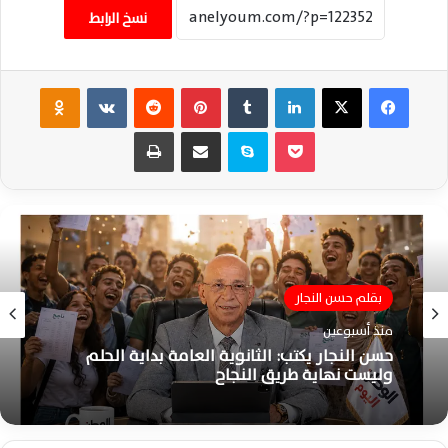
نسخ الرابط
فيسبوك
‫X
لينكدإن
‏Tumblr
بينتيريست
‏Reddit
‏VKontakte
Odnoklassniki
‫Pocket
سكايب
مشاركة عبر البريد
طباعة
بقلم حسن النجار
بقلم حسن النجار
منذ أسبوعين
منذ أسبوعين
حسن النجار يكتب: الثانوية العامة بداية الحلم
حسن النجار يكتب – حين يصبح الهواء امتحانًا…
وليست نهاية طريق النجاح