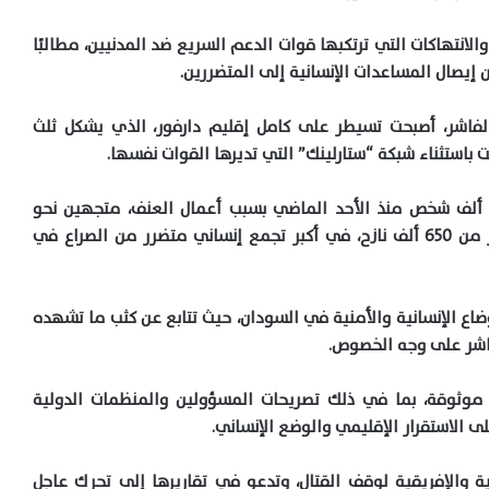
انتهاكات التي ترتكبها قوات الدعم السريع ضد المدنيين، مطالبًا
 إيصال المساعدات الإنسانية إلى المتضررين.
 الفاشر، أصبحت تسيطر على كامل إقليم دارفور، الذي يشكل ثلث
 باستثناء شبكة “ستارلينك” التي تديرها القوات نفسها.
وفقًا لتقارير الأمم المتحدة، فقد نزح أكثر من 36 ألف شخص منذ الأحد الماضي بسبب أعمال العنف، متجهين نحو
ضواحي المدينة ومدينة طويلة، التي تضم الآن أكثر من 650 ألف نازح، في أكبر تجمع إنساني متضرر من الصراع في
وضاع الإنسانية والأمنية في السودان، حيث تتابع عن كثب ما تشهده
لفاشر على وجه الخصوص
.
موثوقة، بما في ذلك تصريحات المسؤولين والمنظمات الدولية
ى الاستقرار الإقليمي والوضع الإنساني
.
ية والإفريقية لوقف القتال، وتدعو في تقاريرها إلى تحرك عاجل