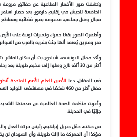
وكشفت صور الأقمار الصناعية عن حقائق مروعة 
مجازر وقتل جماعي، مدعومة بصور فضائية ومقاطع ف
متر ومترين يُعتقد أنها جثث بشرية بالقرب من السواتر
أكثر من 30 ألف نازح وصلوا إلى مخيم طويلة بعد رحلة محفوفة بالمخاطر شملت الاغتصاب والاختطاف وإطلاق النار.
في المقابل، دعا
الأمين العام للأمم المتحدة أنطو
مقتل أكثر من 460 شخصًا في مستشفى التوليد السعودي في الفاشر نتيجة الهجمات الأخيرة.
وأعربت منظمة الصحة العالمية عن صدمتها الشديدة
جزئيًا في المدينة.
من جهته، حمّل جبريل إبراهيم، رئيس حركة العدل وا
مؤكدًا أن المعركة ما زالت طويلة، وأن السودان لن ي