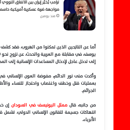
ترامب يُخيّر إيران بين الاتفاق النووي أ
مواجهة ضربة عسكرية أمريكية حاسم
منذ يومين
أما عن النازحين الذين تمكنوا من الهروب، فقد كشف 
إلى تدخل عاجل لإدخال المساعدات الإنسانية إلى المدي
وأكدت منى نور الدائم، مفوضة العون الإنساني في 
بعمليات قتل وخطف واغتصاب واحتجاز للنساء والأط
الجرائم.
من جانبه، قال
ممثل اليونيسف في السودان
إن خط
انتهاكات جسيمة للقانون الإنساني الدولي، تشمل ق
الأبرياء.