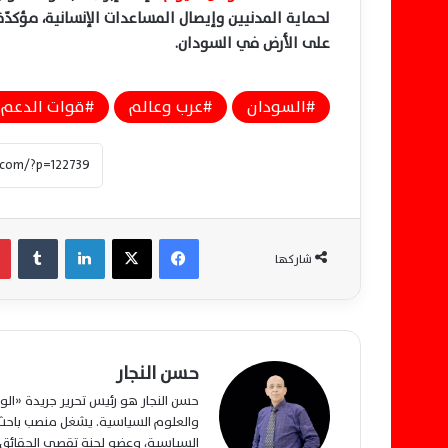
لحماية المدنيين وإيصال المساعدات الإنسانية، مؤكدّ
على الأرض في السودان
.
السودان
عرب وعالم
قوات الدعم 
فيسبوك
‫X
لينكدإن
‏Tumblr
شاركها
حسن النجار
حسن النجار هو رئيس تحرير جريدة «ا
والعلوم السياسية. يشغل منصب باحث م
السياسية، وعضو لجنة تقصي الحقائق ب