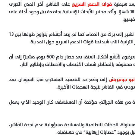
بعد سيطرة
قوات الدعم السريع
على الفاشر، آخر المدن الكبرى
الخاضعة للجيش في إقليم دارفور، بعد حصار استمر 18 شهرًا. وأكد مختبر الأبحاث الإنسانية بجامعة ييل وجود أدلة على
يديو.
وأظهرت الصور بقعًا حمراء وتغيرات لونية على الأرض تشير إلى برك من الدماء، كما تم رصد أجسام يتراوح طولها بين 1.3
 الترابية التي شيدتها قوات الدعم السريع حول المدينة.
وأكد ممثل اليونيسف، شيلدون يت، أن سكان الفاشر يتعرضون لأبشع أشكال العنف بعد حصار دام 600 يوم، مشيرًا إلى أن
نيو جوتيريش
إلى وضع حد للتصعيد العسكري في السودان، بعد
 من هذه الجرائم، مؤكدة أن المستشفى كان الوحيد الذي يعمل
لمساواة، الجهات النظامية والمساندة مسؤولية عدم نجدة الفاشر،
قبل بوجود “عصابات إرهابية” في مستقبله.