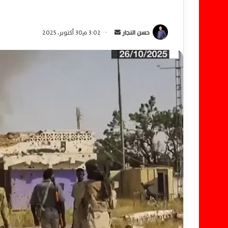
حسن النجار
أ
3:02 م30 أكتوبر، 2025
ر
س
ل
ب
ر
ي
د
ا
إ
ل
ك
ت
ر
و
ن