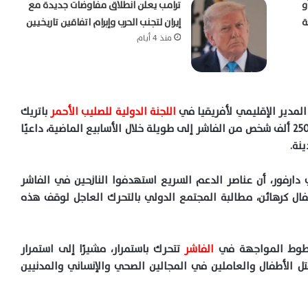
و
ترامب يعلن انطلاق مفاوضات جديدة مع
ة
إيران لتجنب الحرب وإبرام اتفاقين تاريخيين
منذ 4 أيام
المدير الإقليمي لأفريقيا في
اللجنة الدولية للصليب الأحمر
باتريك
يوسف، في مقابلة مع العربية والحدث، عن نزوح نحو 250 ألف شخص من الفاشر إلى طويلة خلال الأسابيع الماضية، داعيًا
نة.
دارفور، أن عناصر الدعم السريع استهدفوا النازحين في الفاشر
فال كرهائن، مطالبة المجتمع الدولي بالتحرك العاجل لوقف هذه
وط المواجهة في
الفاشر
تتحرك باستمرار، مشيرًا إلى استمرار
تل الأطفال والعاملين في المجالين الصحي والإنساني والمدنيين