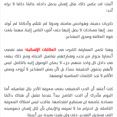
أثبتت لي عكس ذلك. فكل إنسان يحمل داخله عالمًا خاصًا لا يراه
أحد؛
ذكريات دفينة، وهواجس صامتة، وندوبًا لم تلتئم، وأحلامًا لم تُولد
بعد. إنها مساحات لا يصل إليها حتى أقرب الناس إلينا، مهما بلغت
قوة العلاقة وصدق المشاعر.
وهنا تكمن المفارقة الكبرى في
العلاقات الإنسانية؛
فقد نقضي
أعمارنا بجوار من نحب، ونشاركهم تفاصيل الحياة، ومع ذلك يبقى
في داخل كل واحد منهم جزء لا يمكن الوصول إليه بالكامل. ليس
لأنهم يخفون الحقيقة عمدًا، بل لأن بعض المشاعر لا تُروى، وبعض
الآلام لا تجد الكلمات المناسبة لوصفها.
كنت أعتقد أن الحب الحقيقي يعني معرفة الآخر بكل تفاصيله، أما
اليوم فأدرك أن الحب الناضج يبدأ عندما نتقبل أن هناك دائمًا
مساحة غامضة لن نستطيع اقتحامها. فالحب ليس امتلاك المعرفة
الكاملة، بل احترام ما لا نعرفه، والإيمان بأن لكل إنسان خصوصيته
التي تستحق التقدير، حتى وإن بقيت بعيدة عن أعيننا.