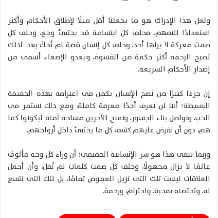
ولعل هذا الإدراك هو ما يجعلنا أقل ميلًا لإطلاق الأحكام وأكثر
استعدادًا للتفهم. فخلف كل ابتسامة قد يختبئ وجع، وخلف كل
صمت معركة لا يراها أحد، وخلف كل إنسان قصة لم تُحكَ بعد. لذلك
تصبح الرحمة أكثر حكمة من القسوة، ويغدو الإصغاء أسمى من
إصدار الأحكام السريعة.
إن جزءًا كبيرًا من نضج الإنسان يكمن في اعترافه بهذه الحقيقة
البسيطة؛ أننا لن نعرف أحدًا معرفة كاملة، ومع ذلك نستمر في
الحب، ونواصل بناء الجسور، ونمنح الآخرين مساحة آمنة ليكونوا كما
هم، دون أن نفرض عليهم كشف كل ما يختبئ داخل أرواحهم.
وربما يبقى هذا هو سر الإنسانية الحقيقي؛ أن وراء كل وجه مألوف
عالمًا لا يزال مجهولًا، وخلف كل صمت كلمات لم تُقل، وأن أجمل
العلاقات ليست تلك التي تزيل الغموض تمامًا، بل تلك التي تتسع
له، وتحتضنه بمحبة، واحترام، ورحمة.