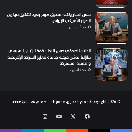
حسن النجار يكتب: مضيق هرمز يعيد تشكيل موازين
الصراع الأمريكي الإيراني
منذ أسبوعين
الكاتب الصحفي حسن النجار: قمة الرئيس السيسي
بتنزانيا تدشن مرحلة جديدة لتعزيز الشراكة الإفريقية
والتنمية المشتركة
منذ 3 أسابيع
© Copyright 2026, جميع الحقوق محفوظة | تصميم
ahmedpradoo
‫X
فيسبوك
‫YouTube
انستقرام