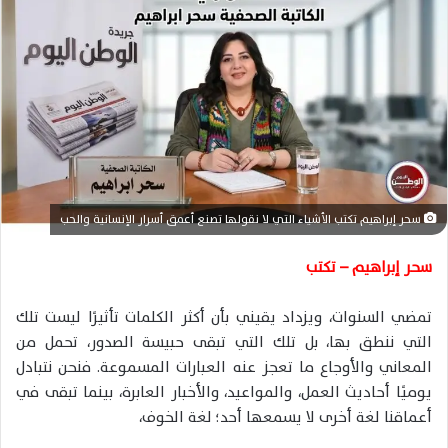
ل
ب
ر
ي
د
ا
إ
ل
ك
سحر إبراهيم تكتب الأشياء التي لا نقولها تصنع أعمق أسرار الإنسانية والحب
ت
ر
سحر إبراهيم – تكتب
و
ن
تمضي السنوات، ويزداد يقيني بأن أكثر الكلمات تأثيرًا ليست تلك
ي
التي ننطق بها، بل تلك التي تبقى حبيسة الصدور، تحمل من
ا
المعاني والأوجاع ما تعجز عنه العبارات المسموعة. فنحن نتبادل
يوميًا أحاديث العمل، والمواعيد، والأخبار العابرة، بينما تبقى في
أعماقنا لغة أخرى لا يسمعها أحد؛ لغة الخوف،