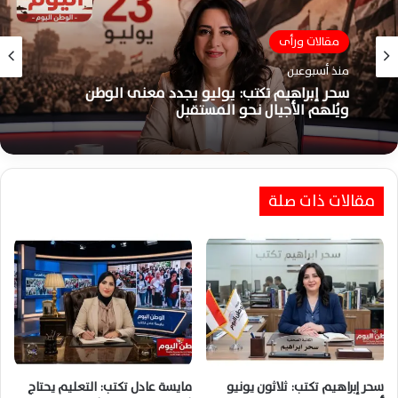
مقالات ورأى
بقلم حسن النجار
منذ أسبوعين
منذ أسبوعين
سحر إبراهيم تكتب: يوليو يجدد معنى الوطن
ويُلهم الأجيال نحو المستقبل
حسن النجار يكتب: السلام الداخلي يصنع أمانك
العاطفي ويقودك للحياة
مقالات ذات صلة
سحر إبراهيم تكتب: ثلاثون يونيو
مايسة عادل تكتب: التعليم يحتاج