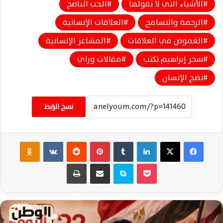
الأشياء التي لا نقولها
الحب الناضج
الرحمة والتسامح
العلاقات الإنسانية
الغموض في العلاقات
المشاعر الإنسانية
سحر إبراهيم تكتب
مقالات وراي
نضج الإنسان
نسخ الرابط
فيسبوك
‫X
لينكدإن
‏Tumblr
بينتيريست
‏Reddit
‏VKontakte
Odnoklassniki
‫Pocket
سكايب
مشاركة عبر البريد
طباعة