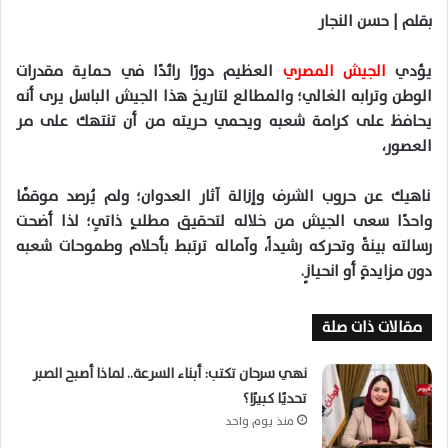
بقلم | حسن النجار
يؤدي
الجيش المصري
العظيم دورًا رائدًا في حماية مقدرات
الوطن وترابه الغالي؛ والمطالع لتاريخ هذا الجيش الباسل يرى أنه
يحافظ على كرامة شعبه ويحمي حريته من أن تنتهك على مر
العصور،
ناهيك عن حروب الشرف وإزالة آثار العدوان؛ ولم يُرصد موقفًا
واحدًا سعى الجيش من خلاله لتحقيق مطلبٍ ذاتيِ؛ لذا أضحت
رسالته بينةً وتحركه رشيداً، وآماله ترتبط بأحلام وطموحات شعبه
دون مزايدةٍ أو انحيازٍ.
مقالات ذات صلة
نهي سرحان تكتب: أبناء السرعة.. لماذا أصبح الصبر
تحديًا كبيرًا؟
منذ يوم واحد