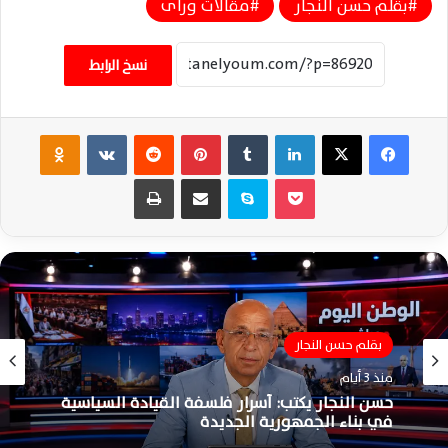
بقلم حسن النجار
مقالات ورأى
نسخ الرابط
فيسبوك
‫X
لينكدإن
‏Tumblr
بينتيريست
‏Reddit
‏VKontakte
Odnoklassniki
‫Pocket
سكايب
مشاركة عبر البريد
طباعة
مقالات ورأى
بقلم حسن النجار
منذ 4 أيام
منذ 3 أيام
حسن النجار يكتب | القاضي المزيف.. عندما تصنع