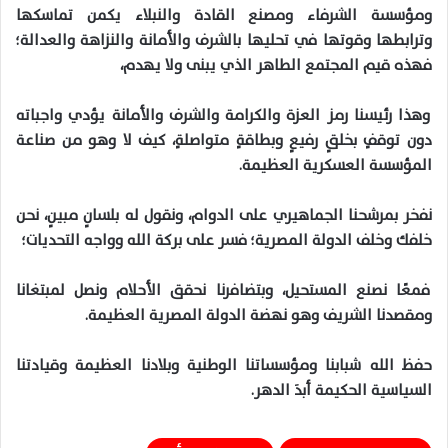
ومؤسسة الشرفاء ومصنع القادة والنبلاء يكمن تماسكها
وترابطها وقوتها في تحليها بالشرف والأمانة والنزاهة والعدالة؛
فهذه قيم المجتمع الطاهر الذي يبنى ولا يهدم،
وهذا رئيسنا رمز العزة والكرامة والشرف والأمانة يؤدي واجباته
دون توقفٍ بخلقٍ رفيعٍ وبطاقةٍ متواصلةٍ، كيف لا وهو من صناعة
المؤسسة العسكرية العظيمة.
نفخر بمرشحنا الجماهيري على الدوام، ونقول له بلسانٍ مبينٍ، نحن
خلفك وخلف الدولة المصرية؛ فسر على بركة الله وواجه التحديات؛
فمعًا نصنع المستحيل، وبتضافرنا نحقق الأحلام ونصل لمبتغانا
ومقصدنا الشريف وهو نهضة الدولة المصرية العظيمة.
حفظ الله شبابنا ومؤسساتنا الوطنية وبلادنا العظيمة وقيادتنا
السياسية الحكيمة أبدَ الدهر.