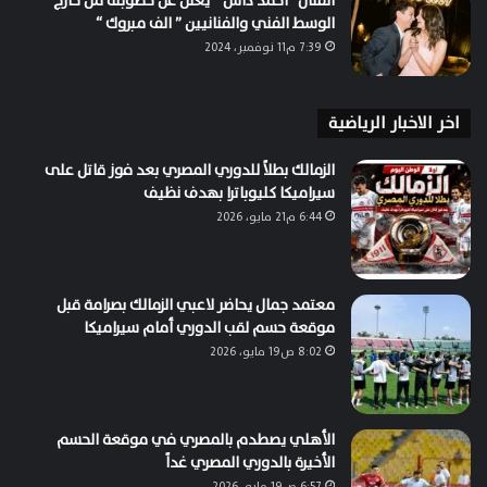
الفنان “احمد داش ” يعلن عن خطوبتة من خارج
الوسط الفني والفنانيين ” الف مبروك “
7:39 م11 نوفمبر، 2024
اخر الاخبار الرياضية
الزمالك بطلاً للدوري المصري بعد فوز قاتل على
سيراميكا كليوباترا بهدف نظيف
6:44 م21 مايو، 2026
معتمد جمال يحاضر لاعبي الزمالك بصرامة قبل
موقعة حسم لقب الدوري أمام سيراميكا
8:02 ص19 مايو، 2026
الأهلي يصطدم بالمصري في موقعة الحسم
الأخيرة بالدوري المصري غداً
6:57 ص19 مايو، 2026