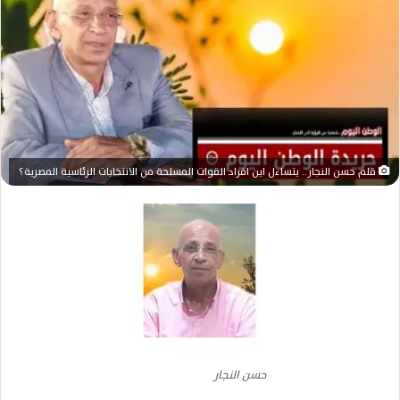
ر
ي
د
ا
إ
ل
ك
ت
قلم حسن النجار.. يتساءل اين افراد القوات المسلحة من الانتخابات الرئاسية المصرية؟
ر
و
ن
ي
ا
حسن النجار