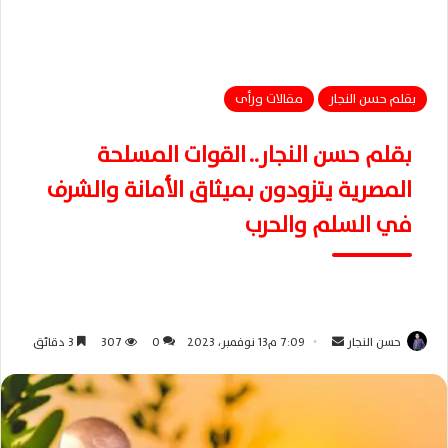
بقلم حسن النجار
مقالات ورأى
بقلم حسن النجار.. القوات المسلحة
المصرية يتزودون بميثاق الأمانة والشرف
في السلم والحرب
حسن النجار
أ
7:09 م13 نوفمبر، 2023
0
307
3 دقائق
ر
س
ل
ب