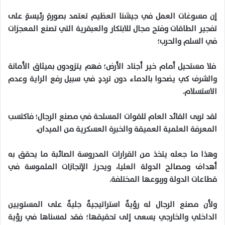
إن مسوغات العمل في جيشنا العظيم تعتمد بصورةٍ رئيسةٍ على
تفجير الطاقات وفتح مجال للابتكار والعبقرية التي تصنع المعجزات
في السلم والحرب؛
فلا مستحيل أمام خير أجناد الأرض؛ فهم يتزودون بميثاق الأمانة
والشرف كي يضحوا بالدماء دون ترددٍ في سبيل رفع الراية وعدم
الاستسلام.
لقد تربى القائد العام للقوات المسلحة في مصنع الرجال؛ فاكتسب
المعرفة العلمية العميقة والخبرة العسكرية من الميدان،
وهذا ما جعله يتخذ من القرارات المدروسة الصائبة ما يحقق به
أهداف ومصالح الدولة العليا، ويحرز الإنجازات الملموسة في
قطاعات الدولة وربوعها المختلفة.
ولأن مصنع الرجال له رؤيةٌ استراتيجيةٌ جليةٌ على المستويين
الداخلي والخارجي يسعى إلى تحقيقها؛ فقد لمسناها في رؤية