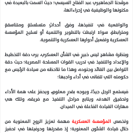
مرشحنا الجماهيري عبد الفتاح السيسي؛ حيث اتسمت بالبعيدة في
مكنونها والوظيفية في إجراءاتها،
والواقعية في تنفيذها، وفق أحداثٍ متسلسلةٍ ومتناسقةٍ
ومترابطةٍ، سواءً ارتبطت بالتطوير والتنمية أو تسليح المؤسسة
العسكرية وتفعيل أدوارها العسكرية والتنموية.
وبنظرة مشاهدٍ ليس خبيرٍ في الشأن العسكري، يرى دقة التخطيط
والإعداد والتنفيذ في تدريب القوات المسلحة المصرية؛ حيث دقة
التواصل بين القائد وجنوده، وهذا ما نلاحظه من سيادة الرئيس مع
حكومته التي تتفانى في أداء واجبها؛
فيستمع الرجل جيدًا، ويوجه بقدرٍ معلومٍ، ويحفز على همة الأداء
وتحقيق الهدف، ويتابع مراحل التنفيذ مع فريقه، وتلك هي
مهارات القيادة الفاعلة في الميدان.
وتخصص
المؤسسة العسكرية
مهمة تعزيز الروح المعنوية من
خلال قيادة الشئون المعنوية؛ إذ مقدرتها وحرفيتها في تحفيز