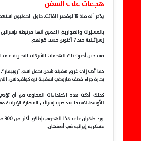
هجمات على السفن
يذكر أنه منذ 19 نوفمبر الفائت، حاول الحوثيون استهداف أكثر من 130 سفينة في البحر الأحمر وبحر العرب،
بالمسيّرات والصواريخ، زاعمين أنها مرتبطة بإسرائي
إسرائيلية منذ 7 أكتوبر، حسب قولهم.
في حين أجبرت تلك الهجمات الشركات التجارية على ا
بحارة جراء قصف صاروخي لسفينة ترو كونفيدنس، التي ك
كذلك، أذكت هذه الاعتداءات المخاوف من أن تؤدي
الأوسط، لاسيما بعد ضرب إسرائيل للسفارة الإيرانية 
ورد طهران على هذا الهجوم بإطلاق أكثر من 300 مسيرة وصاروخ نحو الداخل الإسرائيلي، ومن ثم ضرب
عسكرية إيرانية في أصفهان.