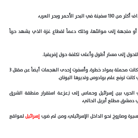
ل أو متجهة إلى موانئها، وذلك دعماً لقطاع غزة الذي يشهد حرباً
لتحول إلى مسار أطول وأعلى تكلفة حول إفريقيا.
كما أدت إلى غرق سفينة شحن تحمل اسم “روبيمار”، كانت محملة بمواد خطرة. وأسفرت إحدى الهجمات أيضاً عن مقتل 3
انت ترفع علم بربادوس وتديرها اليونان.
 الحرب بين إسرائيل وحماس إلى زعزعة استقرار منطقة الشرق
في دمشق مطلع أبريل الحالي،
إسرائيل
لمواقع
اتفاق نووي سعودي أمريكي تاريخي يعيد
تشكيل توازنات الشرق الأوسط ويثير تساؤلات