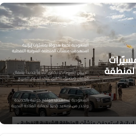
السعودية تُحبط هجومًا بمسيّرات إيرانية
استهدفت منشآت المنطقة الشرقية النفطية
الجيش السوداني يحقق تقدماً جديداً بشمال
كردفان ويضيق الخناق على الدعم السريع
اليوم
دماً
يق
السعودية تستهدف مواقع حوثية بالحديدة
وتحذر من تصعيد جديد لحماية الملاحة البحرية
 اليوم
سيّرات
تحالف دعم الشرعية يعلن ردًا عسكريًا حاسمًا
المنطقة
ضد أهداف الحوثيين في الحديدة اليوم
اتفاق نووي سعودي أمريكي تاريخي يعيد
تشكيل توازنات الشرق الأوسط ويثير تساؤلات