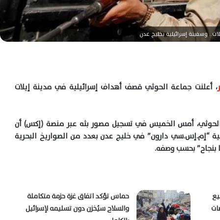
.. وسفينة إسرائيلية بخليج عدن
، أعلنت جماعة الحوثي قصف أهداف إسرائيلية في مدينة إيلات
الحوثي، أمس الخميس في تسجيل مصور بثه عبر منصة (إكس) أن
لية “إم.إس.سي دارون” في خليج عدن بعدد من الصواريخ البحرية
ا بنجاح” بحسب وصفه.
يع
حماس تؤكد اتفاق غزة حزمة متكاملة
ات
والسلاح سيُخزن دون تسليمه لإسرائيل