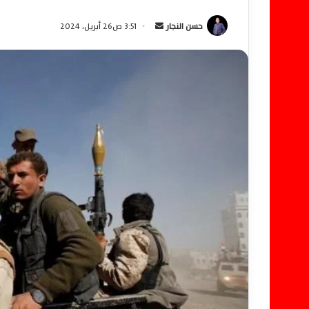
حسن النجار
أ
3:51 ص26 أبريل، 2024
ر
س
ل
ب
ر
ي
د
ا
إ
ل
ك
ت
ر
و
ن
ي
ا