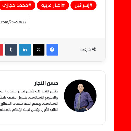
إسرائيل
اخبار عربية
محمد حجازى
فيسبوك
‫X
لينكدإن
‏Tumblr
شاركها
حسن النجار
حسن النجار هو رئيس تحرير جريدة «ا
والعلوم السياسية. يشغل منصب باحث م
السياسية، وعضو لجنة تقصي الحقائق ب
النائب الأول لرئيس لجنة الإعلام بالمج