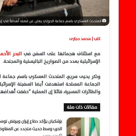
المتحدث العسكري باسم جماعة الحوثي يعلن عن قصف أهدافاً في إيلات
كتب | محمد حجازى
مع استئناف هجماتها على السفن في
البحر الأحمر
الإسرائيلية بعدد من الصواريخ الباليستية والمجنحة.
وذكر يحيى سريع، المتحدث العسكري باسم جماعة 
الجماعة المسلحة استهدفت أيضا السفينة الإسرائي
والطائرات المسيرة، قائلا إن العملية “حققت أهدافه
مقالات ذات صلة
بزشكيان يؤكد دفاع إيران ويرفض توس
الحرب وسط حديث متجدد عن المفاوض
منذ يومين