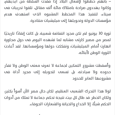
– بأنهم خططوا لإشعال البلاد إذا فُقدت السلطة من أيديهم،
وكانوا يهددون صراحة بامتلاك مائة ألف مقاتل، تلقوا تدريبات فى
سيناء، لتنفيذ هذا المخطط المشبوه الذى استهدف هدم
مؤسسات الدولة وتحويلها إلى ميليشيات متناحرة.
ثورة 30 يونيو لم تكن مجرد انتفاضة شعبية، بل كانت إنقاذًا تاريخيًا
لمصر من مصير كارثى مشابه لما نشهده اليوم فى دول مجاورة
انهارت أمام الميليشيات، وتفككت دولها ومؤسساتها. لقد أعادت
الثورة الوطن لأبنائه،
وأسقطت مشروع التمكين لجماعة لا تعرف معنى الوطن ولا تقدّر
حدوده ولا سيادته، بل تسعى لتحويله إلى مجرد أداة فى
مشروعها العابر للحدود
لولا هذا التحرك الشعبى العظيم، لكان حال مصر الآن أسوأ بكثير،
ولكان الخطر قد طال كل بيت، نتيجة تحكم جماعة لا تملك من أدوات
الحكم شيئًا، إلا الخداع والخيانة والشعارات الجوفاء.