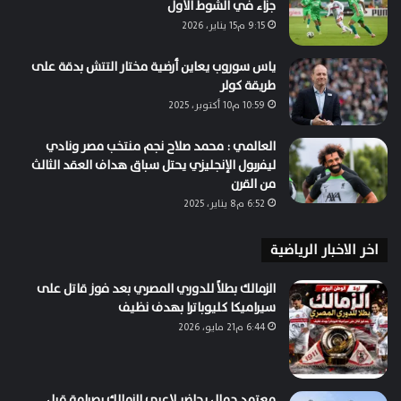
جزاء في الشوط الأول
9:15 م15 يناير، 2026
ياس سوروب يعاين أرضية مختار التتش بدقة على
طريقة كولر
10:59 م10 أكتوبر، 2025
العالمي : محمد صلاح نجم منتخب مصر ونادي
ليفربول الإنجليزي يحتل سباق هداف العقد الثالث
من القرن
6:52 م8 يناير، 2025
اخر الاخبار الرياضية
الزمالك بطلاً للدوري المصري بعد فوز قاتل على
سيراميكا كليوباترا بهدف نظيف
6:44 م21 مايو، 2026
معتمد جمال يحاضر لاعبي الزمالك بصرامة قبل