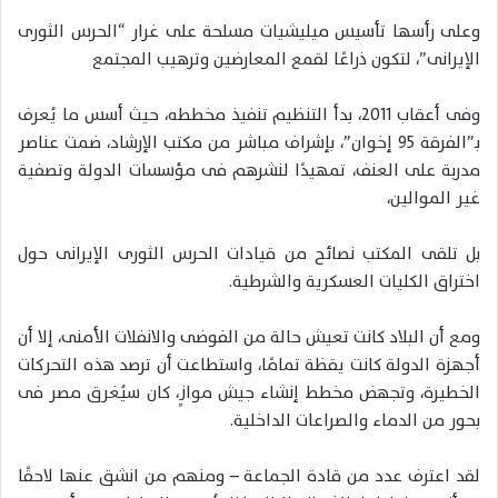
وعلى رأسها تأسيس ميليشيات مسلحة على غرار “الحرس الثورى
الإيرانى”، لتكون ذراعًا لقمع المعارضين وترهيب المجتمع
وفى أعقاب 2011، بدأ التنظيم تنفيذ مخططه، حيث أسس ما يُعرف
بـ”الفرقة 95 إخوان”، بإشراف مباشر من مكتب الإرشاد، ضمت عناصر
مدربة على العنف، تمهيدًا لنشرهم فى مؤسسات الدولة وتصفية
غير الموالين،
بل تلقى المكتب نصائح من قيادات الحرس الثورى الإيرانى حول
اختراق الكليات العسكرية والشرطية.
ومع أن البلاد كانت تعيش حالة من الفوضى والانفلات الأمنى، إلا أن
أجهزة الدولة كانت يقظة تمامًا، واستطاعت أن ترصد هذه التحركات
الخطيرة، وتجهض مخطط إنشاء جيش موازٍ، كان سيُغرق مصر فى
بحور من الدماء والصراعات الداخلية.
لقد اعترف عدد من قادة الجماعة – ومنهم من انشق عنها لاحقًا