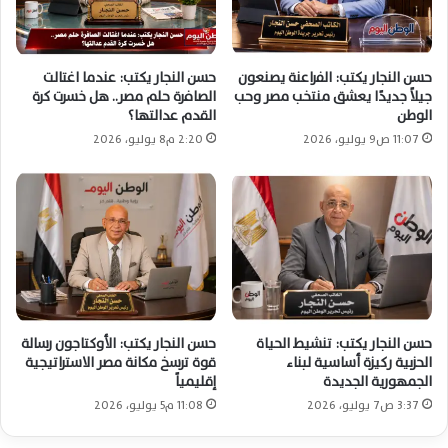
حسن النجار يكتب: الفراعنة يصنعون
حسن النجار يكتب: عندما اغتالت
جيلاً جديدًا يعشق منتخب مصر وحب
الصافرة حلم مصر.. هل خسرت كرة
الوطن
القدم عدالتها؟
11:07 ص9 يوليو، 2026
2:20 م8 يوليو، 2026
حسن النجار يكتب: تنشيط الحياة
حسن النجار يكتب: الأوكتاجون رسالة
الحزبية ركيزة أساسية لبناء
قوة ترسخ مكانة مصر الاستراتيجية
الجمهورية الجديدة
إقليمياً
3:37 ص7 يوليو، 2026
11:08 م5 يوليو، 2026