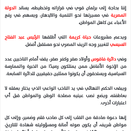
إننا بحاجة إلى برلمان قوي في قراراته وتخطيطه، يساند
الدولة
المصرية
في مسيرتها نحو التنمية والازدهار، ويسهم في رفع
الأعباء عن كاهل المواطن،
ويدعم مشروعات
حياة كريمة
التي أطلقها
الرئيس عبد الفتاح
السيسي
لتغيير وجه الريف المصري نحو مستقبل أفضل
.
وفي
دائرة فاقوس
وأولاد صقر وكفر صقر، يقف أمام الناخبين عدد
من الإخوة الأفاضل ممن يمتلكون رصيدًا من الخبرة والممارسة
السياسية، ويستحقون أن يكونوا ممثلين حقيقيين للدائرة السابعة.
ويبقى الحكم النهائي في يد الناخب الواعي الذي يختار بعقله لا
بعاطفته، ويضع نصب عينيه مصلحة الوطن والمواطن قبل أي
اعتبارات أخرى
.
إنها دعوة صادقة من القلب إلى كل صاحب قلم وضمير، وإلى كل
مواطن شريف، أن يكون صوته أمانة ومسؤوليته شهادة للتاريخ،