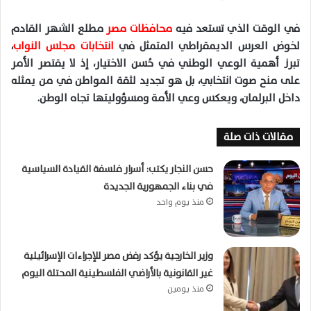
ا
في الوقت الذي تستعد فيه
محافظات مصر
مطلع الشهر القادم
لخوض العرس الديمقراطي المتمثل في
انتخابات مجلس النواب
،
تبرز أهمية الوعي الوطني في حُسن الاختيار، إذ لا يقتصر الأمر
على منح صوت انتخابي،
بل هو تجديد لثقة المواطن في من يمثله
داخل البرلمان، ويعكس وعي الأمة ومسؤوليتها تجاه الوطن
.
مقالات ذات صلة
حسن النجار يكتب: أسرار فلسفة القيادة السياسية
في بناء الجمهورية الجديدة
منذ يوم واحد
وزير الخارجية يؤكد رفض مصر للإجراءات الإسرائيلية
غير القانونية بالأراضي الفلسطينية المحتلة اليوم
منذ يومين