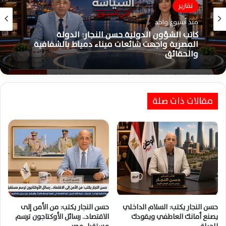
تقارير
شؤون سياسية
منذ أسبوع واحد
منذ أسبوع واحد
كاتب الشؤون الدولية حسن النجار: الدولة
المصرية واجهت شائعات ميناء دمياط بالشفافية
والحقائق
حسن النجار: وعي الدولة والإعلام الوطني أسقطا
مقالات ذات صلة
رهانات التشكيك واستغلال حادث ميناء دمياط
بالكامل
حسن النجار يكتب: السلام الداخلي
حسن النجار يكتب: من الأمن إلى
يصنع أمانك العاطفي ويقودك
الاقتصاد.. رسائل الأوكتاجون ترسم