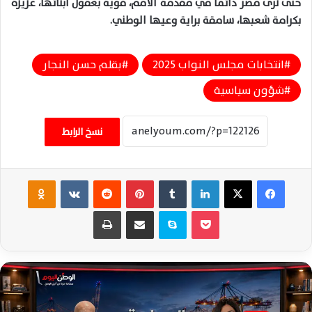
حتى نرى مصر دائمًا في مقدمة الأمم، قوية بعقول أبنائها، عزيزة
بكرامة شعبها، سامقة براية وعيها الوطني
.
انتخابات مجلس النواب 2025
بقلم حسن النجار
شؤون سياسية
نسخ الرابط
فيسبوك
‫X
لينكدإن
‏Tumblr
بينتيريست
‏Reddit
‏VKontakte
Odnoklassniki
‫Pocket
سكايب
مشاركة عبر البريد
طباعة