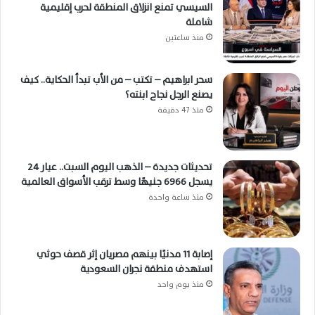
السيسي تمنع انزلاق المنطقة لحرب إقليمية
شاملة
منذ ساعتين
سحر ابراهيم – تكتب – من الأب تبدأ الحكاية.. كيف
يصنع الرجل نجاح ابنته؟
منذ 47 دقيقة
تحديثات جديدة – الذهب اليوم السبت.. عيار 24
يسجل 6966 جنيهًا وسط ترقب الأسواق العالمية
منذ ساعة واحدة
إصابة 11 مدنيًا بينهم مصريان إثر قصف حوثي
استهدف منطقة نجران السعودية
منذ يوم واحد