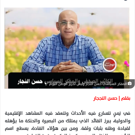
ر
س
ل
ب
ر
ي
د
ا
إ
ل
ك
المفكر السياسي حسن النجار رئيس تحرير الوطن اليوم
ت
ر
بقلم | حسن النججار
و
ن
في زمنٍ تتسارع فيه الأحداث وتتعقد فيه المشاهد الإقليمية
ي
والدولية، يبرز القائد الذي يمتلك من البصيرة والحنكة ما يؤهله
ا
لقيادة وطنه بثبات وثقة. ومن بين هؤلاء القادة، يسطع اسم