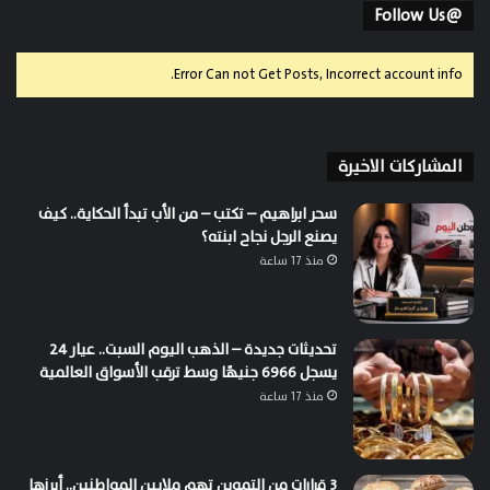
@Follow Us
Error Can not Get Posts, Incorrect account info.
المشاركات الاخيرة
سحر ابراهيم – تكتب – من الأب تبدأ الحكاية.. كيف
يصنع الرجل نجاح ابنته؟
منذ 17 ساعة
تحديثات جديدة – الذهب اليوم السبت.. عيار 24
يسجل 6966 جنيهًا وسط ترقب الأسواق العالمية
منذ 17 ساعة
3 قرارات من التموين تهم ملايين المواطنين.. أبرزها