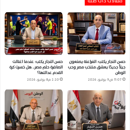
مقالات ذات صلة
حسن النجار يكتب: الفراعنة يصنعون
حسن النجار يكتب: عندما اغتالت
جيلاً جديدًا يعشق منتخب مصر وحب
الصافرة حلم مصر.. هل خسرت كرة
الوطن
القدم عدالتها؟
11:07 ص9 يوليو، 2026
2:20 م8 يوليو، 2026