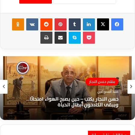
فيسبوك
‫X
لينكدإن
‏Tumblr
بينتيريست
‏Reddit
‏VKontakte
Odnoklassniki
‫Pocket
سكايب
مشاركة عبر البريد
طباعة
بقلم حسن النجار
منذ أسبوعين
حسن النجار يكتب – حين يصبح الهواء امتحانًا…
ويبقى الكادحون أبطال الحياة