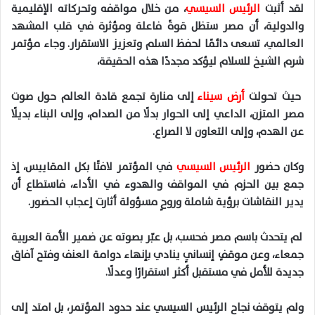
لقد أثبت
الرئيس السيسي
، من خلال مواقفه وتحركاته الإقليمية
والدولية، أن مصر ستظل قوةً فاعلة ومؤثرة في قلب المشهد
العالمي، تسعى دائمًا لحفظ السلم وتعزيز الاستقرار. وجاء مؤتمر
شرم الشيخ للسلام ليؤكد مجددًا هذه الحقيقة،
حيث تحولت
أرض سيناء
إلى منارة تجمع قادة العالم حول صوت
مصر المتزن، الداعي إلى الحوار بدلًا من الصدام، وإلى البناء بديلًا
عن الهدم، وإلى التعاون لا الصراع.
وكان حضور
الرئيس السيسي
في المؤتمر لافتًا بكل المقاييس، إذ
جمع بين الحزم في المواقف والهدوء في الأداء، فاستطاع أن
يدير النقاشات برؤية شاملة وروحٍ مسؤولة أثارت إعجاب الحضور.
لم يتحدث باسم مصر فحسب، بل عبّر بصوته عن ضمير الأمة العربية
جمعاء، وعن موقفٍ إنسانيٍ ينادي بإنهاء دوامة العنف وفتح آفاق
جديدة للأمل في مستقبل أكثر استقرارًا وعدلًا.
ولم يتوقف نجاح الرئيس السيسي عند حدود المؤتمر، بل امتد إلى