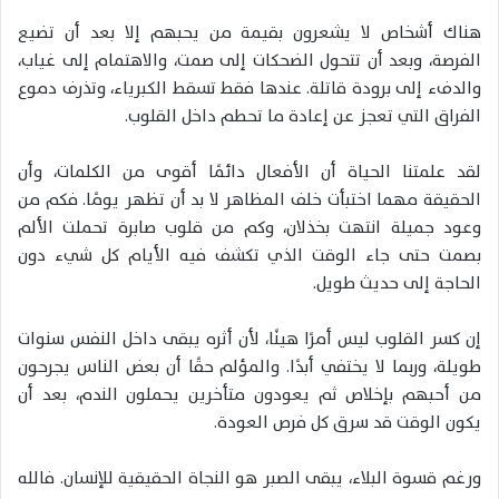
هناك أشخاص لا يشعرون بقيمة من يحبهم إلا بعد أن تضيع
الفرصة، وبعد أن تتحول الضحكات إلى صمت، والاهتمام إلى غياب،
والدفء إلى برودة قاتلة. عندها فقط تسقط الكبرياء، وتذرف دموع
الفراق التي تعجز عن إعادة ما تحطم داخل القلوب.
لقد علمتنا الحياة أن الأفعال دائمًا أقوى من الكلمات، وأن
الحقيقة مهما اختبأت خلف المظاهر لا بد أن تظهر يومًا. فكم من
وعود جميلة انتهت بخذلان، وكم من قلوب صابرة تحملت الألم
بصمت حتى جاء الوقت الذي تكشف فيه الأيام كل شيء دون
الحاجة إلى حديث طويل.
إن كسر القلوب ليس أمرًا هينًا، لأن أثره يبقى داخل النفس سنوات
طويلة، وربما لا يختفي أبدًا. والمؤلم حقًا أن بعض الناس يجرحون
من أحبهم بإخلاص ثم يعودون متأخرين يحملون الندم، بعد أن
يكون الوقت قد سرق كل فرص العودة.
ورغم قسوة البلاء، يبقى الصبر هو النجاة الحقيقية للإنسان. فالله