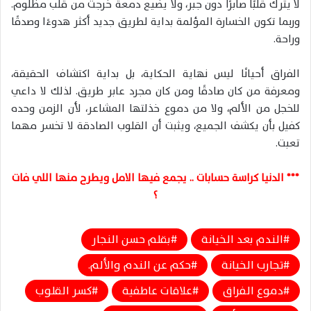
لا يترك قلبًا صابرًا دون جبر، ولا يضيع دمعة خرجت من قلب مظلوم.
وربما تكون الخسارة المؤلمة بداية لطريق جديد أكثر هدوءًا وصدقًا
وراحة.
الفراق أحيانًا ليس نهاية الحكاية، بل بداية اكتشاف الحقيقة،
ومعرفة من كان صادقًا ومن كان مجرد عابر طريق. لذلك لا داعي
للخجل من الألم، ولا من دموع خذلتها المشاعر، لأن الزمن وحده
كفيل بأن يكشف الجميع، ويثبت أن القلوب الصادقة لا تخسر مهما
تعبت.
*** الدنيا كراسة حسابات .. يجمع فيها الامل ويطرح منها اللي فات
؟
الندم بعد الخيانة
بقلم حسن النجار
تجارب الخيانة
حكم عن الندم والألم.
دموع الفراق
علاقات عاطفية
كسر القلوب