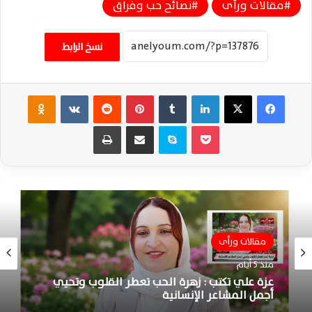
مقالات ورأى
نصائح حب وفراق
نسخ الرابط
فيسبوك
‫X
لينكدإن
‏Tumblr
بينتيريست
‏Reddit
‏VKontakte
Odnoklassniki
‫Pocket
سكايب
مشاركة عبر البريد
طباعة
مقالات ورأى
منذ 5 أيام
عزة علي تكتب : زهرة الحب تعطر القلوب وتحيي
أجمل المشاعر الإنسانية