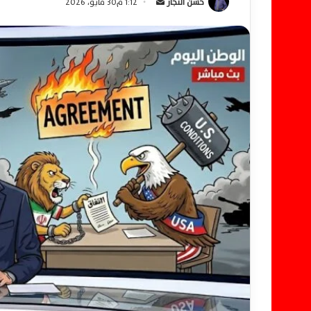
حسن النجار
أ
1:12 م30 مايو، 2026
ر
س
ل
ب
ر
ي
د
ا
إ
ل
ك
ت
ر
و
ن
ي
ا