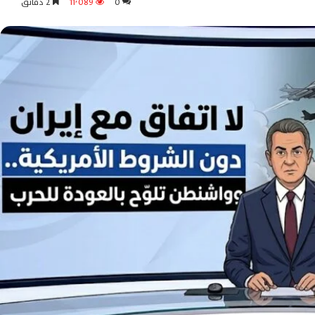
0
11٬089
2 دقائق